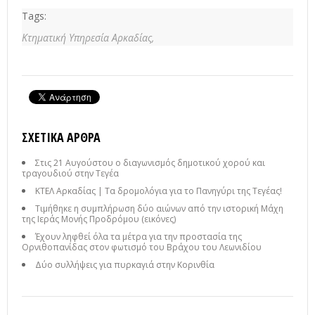
Tags:
Κτηματική Υπηρεσία Αρκαδίας,
ΣΧΕΤΙΚΆ ΆΡΘΡΑ
Στις 21 Αυγούστου ο διαγωνισμός δημοτικού χορού και
τραγουδιού στην Τεγέα
ΚΤΕΛ Αρκαδίας | Τα δρομολόγια για το Πανηγύρι της Τεγέας!
Τιμήθηκε η συμπλήρωση δύο αιώνων από την ιστορική Μάχη
της Ιεράς Μονής Προδρόμου (εικόνες)
Έχουν ληφθεί όλα τα μέτρα για την προστασία της
Ορνιθοπανίδας στον φωτισμό του Βράχου του Λεωνιδίου
Δύο συλλήψεις για πυρκαγιά στην Κορινθία