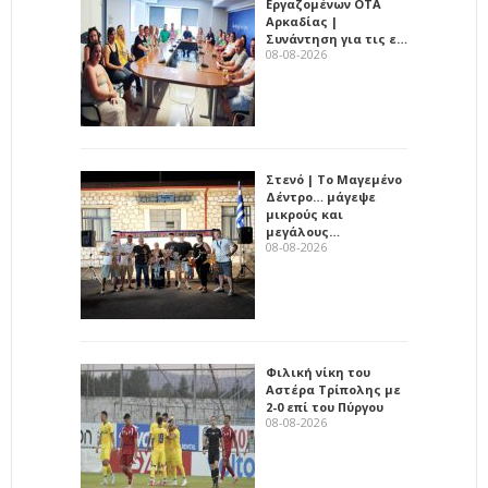
Εργαζομένων ΟΤΑ
Αρκαδίας |
Συνάντηση για τις ε…
08-08-2026
Στενό | Το Μαγεμένο
Δέντρο… μάγεψε
μικρούς και
μεγάλους…
08-08-2026
Φιλική νίκη του
Αστέρα Τρίπολης με
2-0 επί του Πύργου
08-08-2026