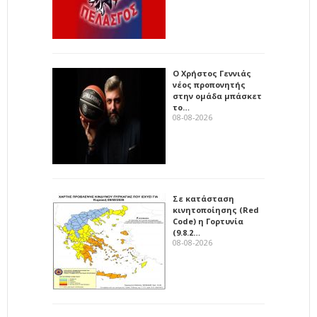
Ο Χρήστος Γεννιάς
νέος προπονητής
στην ομάδα μπάσκετ
το…
08-08-2026
Σε κατάσταση
κινητοποίησης (Red
Code) η Γορτυνία
(9.8.2…
08-08-2026