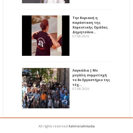
Την Κυριακή η
παράσταση της
Χορευτικής Ομάδας
Δημητσάνα…
07-08-2026
Λαγκάδια | Με
μεγάλη συμμετοχή
το 8ο Εργαστήριο της
τέχ…
07-08-2026
All rights reserved
KalimeraArkadia