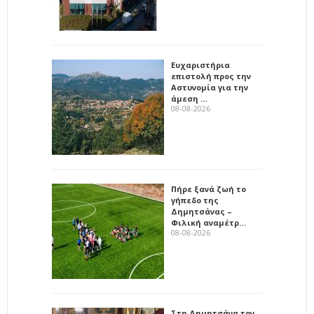
Ευχαριστήρια
επιστολή προς την
Αστυνομία για την
άμεση …
08-08-2026
Πήρε ξανά ζωή το
γήπεδο της
Δημητσάνας –
Φιλική αναμέτρ…
08-08-2026
Στη Δημητσάνα τον