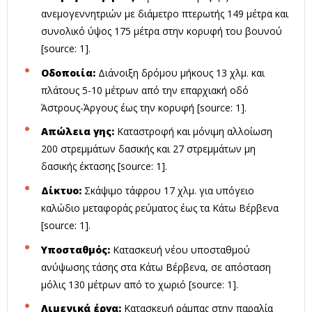
ανεμογεννητριών με διάμετρο πτερωτής 149 μέτρα και
συνολικό ύψος 175 μέτρα στην κορυφή του βουνού
[source: 1].
Οδοποιία:
Διάνοιξη δρόμου μήκους 13 χλμ. και
πλάτους 5-10 μέτρων από την επαρχιακή οδό
Άστρους-Άργους έως την κορυφή [source: 1].
Απώλεια γης:
Καταστροφή και μόνιμη αλλοίωση
200 στρεμμάτων δασικής και 27 στρεμμάτων μη
δασικής έκτασης [source: 1].
Δίκτυο:
Σκάψιμο τάφρου 17 χλμ. για υπόγειο
καλώδιο μεταφοράς ρεύματος έως τα Κάτω Βέρβενα
[source: 1].
Υποσταθμός:
Κατασκευή νέου υποσταθμού
ανύψωσης τάσης στα Κάτω Βέρβενα, σε απόσταση
μόλις 130 μέτρων από το χωριό [source: 1].
Λιμενικά έργα:
Κατασκευή ράμπας στην παραλία