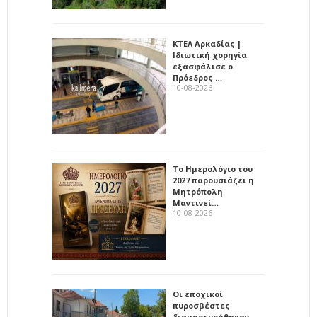
ΚΤΕΛ Αρκαδίας |
Ιδιωτική χορηγία
εξασφάλισε ο
Πρόεδρος …
10-08-2026
Το Ημερολόγιο του
2027 παρουσιάζει η
Μητρόπολη
Μαντινεί…
10-08-2026
Οι εποχικοί
πυροσβέστες
διαμαρτυρήθηκαν