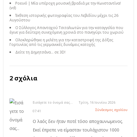
Ροεινό | Μία υπέροχη μουσική βραδιά με την Κωνσταντίνα!
(vd)
Έκθεση ιστορικής φωτογραφίας του Λεβιδίου μέχρι τις 26
Αυγούστου
Ο Σύλλογος Απανταχού Τσιταλιωτών για την καταγγελία που
έγινε για δεύτερη συνεχόμενη χρονιά στο πανηγύρι του χωριού
Ολοκληρώθηκε η μελέτη για την καταστροφή της Δόξας
Γορτυνίας από τις γερμανικές δυνάμεις κατοχής
Δείτε τη Δημητσάνα… σε 3D!
2 σχόλια
Εισάγετε το όνομά σας...
Τρίτη, 16 Ιουνίου 2026
Σύνδεσμος σχολίου
07:41
Ο λαός δεν ήταν ποτέ τόσο αποχαυνωμενος.
Εκεί έπρεπε να είμασταν τουλάχιστον 1000