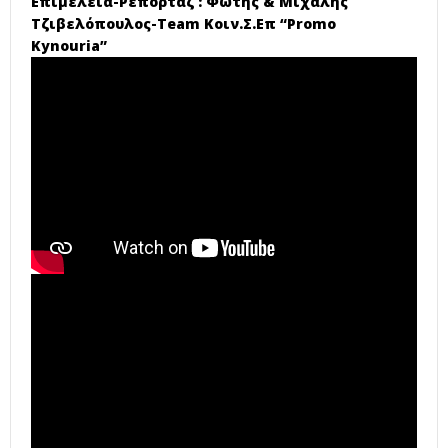
Eπιμέλεια-Ρεπορτάζ : Φώτης & Μιχάλης
Τζιβελόπουλος-Team Κοιν.Σ.Επ “Promo
Kynouria”