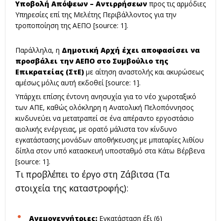
Υποβολή Απόψεων – Αντιρρήσεων
προς τις αρμόδιες
Υπηρεσίες επί της Μελέτης Περιβάλλοντος για την
τροποποίηση της ΑΕΠΟ [source: 1].
Παράλληλα, η
Δημοτική Αρχή έχει αποφασίσει να
προσβάλει την ΑΕΠΟ στο Συμβούλιο της
Επικρατείας (ΣτΕ)
με αίτηση αναστολής και ακυρώσεως
αμέσως μόλις αυτή εκδοθεί [source: 1].
Υπάρχει επίσης έντονη ανησυχία για το νέο χωροταξικό
των ΑΠΕ, καθώς ολόκληρη η Ανατολική Πελοπόννησος
κινδυνεύει να μετατραπεί σε ένα απέραντο εργοστάσιο
αιολικής ενέργειας, με ορατό μάλιστα τον κίνδυνο
εγκατάστασης μονάδων αποθήκευσης με μπαταρίες λιθίου
δίπλα στον υπό κατασκευή υποσταθμό στα Κάτω Βέρβενα
[source: 1].
Τι προβλέπει το έργο στη Ζάβιτσα (Τα
στοιχεία της καταστροφής):
Ανεμογεννήτριες:
Εγκατάσταση έξι (6)