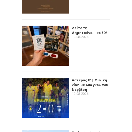
Δείτε τη
Δημητσάνα… σε 3D!
10-08-2026
Αστέρας Β' | Φιλική
νίκη με δύο γκολ του
Νερβίση
10-08-2026