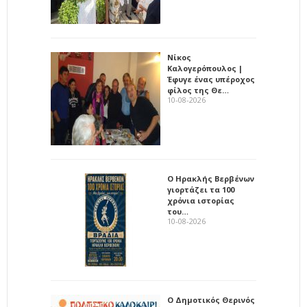
Νίκος
Καλογερόπουλος |
Έφυγε ένας υπέροχος
φίλος της Θε…
10-08-2026
Ο Ηρακλής Βερβένων
γιορτάζει τα 100
χρόνια ιστορίας
του…
10-08-2026
Ο Δημοτικός Θερινός