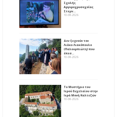
Σχολής
Αργυροχρυσοχοΐας
Στεμν…
10-08-2026
Δεν ξεχνούν τον
Λιάκο Λιακόπουλο
(Παλουμπιώτη) που
έπεσ…
10-08-2026
Το Μυστήριο του
Ιερού Ευχελαίου στην
Ιερά Μονή Καλτεζών
10-08-2026