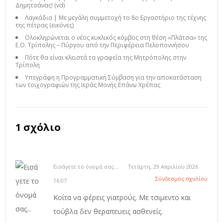
Δημητσάνας! (vd)
Λαγκάδια | Με μεγάλη συμμετοχή το 8ο Εργαστήριο της τέχνης
της πέτρας (εικόνες)
Ολοκληρώνεται ο νέος κυκλικός κόμβος στη θέση «Πλάτσα» της
Ε.Ο. Τρίπολης – Πύργου από την Περιφέρεια Πελοποννήσου
Πότε θα είναι κλειστά τα γραφεία της Μητρόπολης στην
Τρίπολη
Υπεγράφη η Προγραμματική Σύμβαση για την αποκατάσταση
των τοιχογραφιών της Ιεράς Μονής Επάνω Χρέπας
1 σχόλιο
Εισάγετε το όνομά σας...
Τετάρτη, 29 Απριλίου 2026
Σύνδεσμος σχολίου
16:07
Κοίτα να φέρεις γιατρούς. Με τσιμεντο και
τούβλα δεν θεραπευεις ασθενείς.