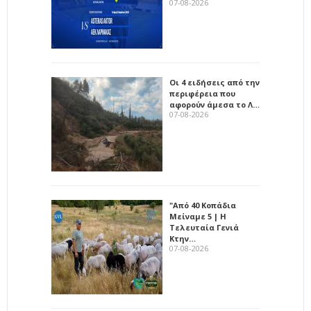
07-08-2026
Οι 4 ειδήσεις από την
περιφέρεια που
αφορούν άμεσα το Λ…
07-08-2026
"Από 40 Κοπάδια
Μείναμε 5 | Η
Τελευταία Γενιά
Κτην…
07-08-2026