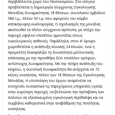
περιβάλλοντα χώρο του Νοσοκομείου. Στο ισόγειο
προβλέπεται η δημιουργία σύγχρονης Ογκολογικής
Μονάδας δυναμικότητας 18 θέσεων, συνολικού εμβαδού
586 τ.μ., πλέον 50 τ.μ. που αφορούν τον κόμβο
κατακόρυφης κυκλοφορίας. Ο σχεδιασμός της μονάδας
ακολουθεί τα πλέον σύγχρονα πρότυπα, με στόχο την
παροχή υψηλού επιπέδου φροντίδας στους
ογκολογικούς ασθενείς. Παράλληλα, στον Α’ όροφο
χωροθετείται η ανάπτυξη κλινικής 24 κλινών, ενώ η
προμελέτη διασφαλίζει τη δυνατότητα μελλοντικής
επέκτασης με την προσθήκη δύο επιπλέον ορόφων,
αντίστοιχης δυναμικότητας. Με την πλήρη ανάπτυξη του
κτηρίου, η συνολική δυναμικότητα θα ανέρχεται σε 72
κλίνες νοσηλείας, πλέον των 18 θέσεων της Ογκολογικής
Μονάδας. Η υλοποίηση του έργου αναμένεται να
ενισχύσει ουσιαστικά τις παρεχόμενες υπηρεσίες υγείας
στην ευρύτερη περιοχή, να βελτιώσει την πρόσβαση των
πολιτών σε εξειδικευμένη ογκολογική περίθαλψη και να
συμβάλει καθοριστικά στην αναβάθμιση της ποιότητας
νοσηλείας.