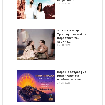
Μάγδα Βαρο…
07-08-2026
ΔΩΡΕΑΝ για την
Τρίπολη, η σπουδαία
παράσταση του
εμβλημ…
07-08-2026
Παράλιο Άστρος | 2ο
Junior Party στο
πλαίσιο του Estell…
07-08-2026