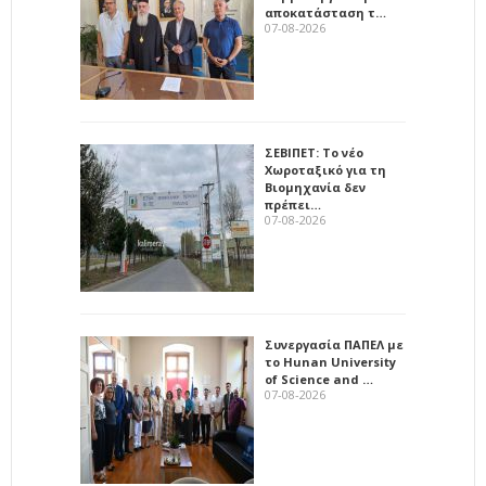
αποκατάσταση τ…
07-08-2026
ΣΕΒΙΠΕΤ: Το νέο
Χωροταξικό για τη
Βιομηχανία δεν
πρέπει…
07-08-2026
Συνεργασία ΠΑΠΕΛ με
το Hunan University
of Science and …
07-08-2026