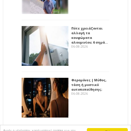
Πότε χρειάζονται
αλλαγή τα
κουφώματα
αλουμινίου; 6 σημά…
06-08-2026
Φερομόνες | Μύθος,
τάση ή μυστικό
αυτοπεποίθησης;
06-08-2026
Αυτός ο ιστότοπος χρησιμοποιεί cookies για την