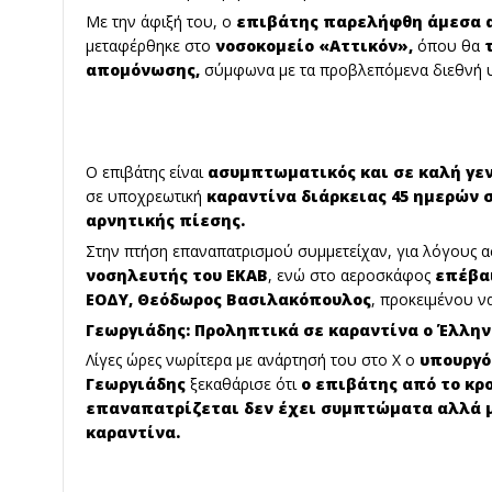
Με την άφιξή του, ο
επιβάτης παρελήφθη άμεσα 
μεταφέρθηκε στο
νοσοκομείο «Αττικόν»,
όπου θα
τ
απομόνωσης,
σύμφωνα με τα προβλεπόμενα διεθνή 
Ο επιβάτης είναι
ασυμπτωματικός και σε καλή γε
σε υποχρεωτική
καραντίνα διάρκειας 45 ημερών 
αρνητικής πίεσης.
Στην πτήση επαναπατρισμού συμμετείχαν, για λόγους ασ
νοσηλευτής του ΕΚΑΒ
, ενώ στο αεροσκάφος
επέβαι
ΕΟΔΥ,
Θεόδωρος Βασιλακόπουλος
, προκειμένου ν
Γεωργιάδης: Προληπτικά σε καραντίνα ο Έλλη
Λίγες ώρες νωρίτερα με ανάρτησή του στο Χ ο
υπουργό
Γεωργιάδης
ξεκαθάρισε ότι
ο επιβάτης από το κρ
επαναπατρίζεται δεν έχει συμπτώματα αλλά μ
καραντίνα.