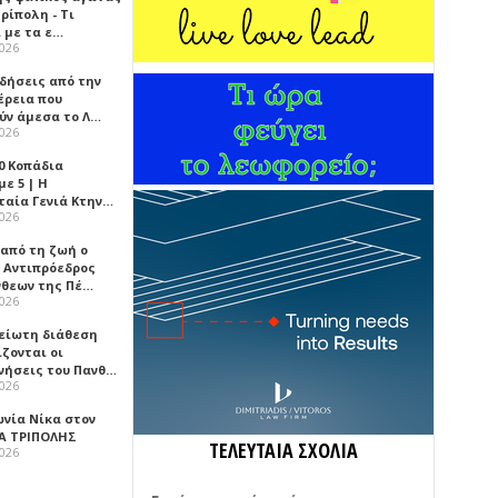
ρίπολη - Τι
 με τα ε…
2026
ιδήσεις από την
έρεια που
ύν άμεσα το Λ…
2026
0 Κοπάδια
ε 5 | Η
ταία Γενιά Κτην…
2026
 από τη ζωή ο
 Αντιπρόεδρος
νθεων της Πέ…
2026
είωτη διάθεση
ζονται οι
νήσεις του Πανθ…
2026
ωνία Νίκα στον
Α ΤΡΙΠΟΛΗΣ
ΤΕΛΕΥΤΑΙΑ ΣΧΟΛΙΑ
2026