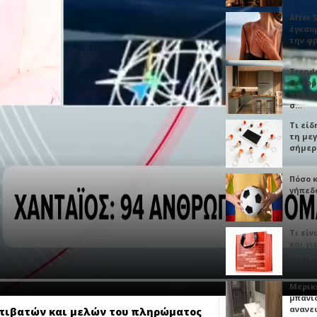
After 
έγκαυμ
την φ
Trends
Οι κο
που μ
σ…
Τι είδ
τη με
σήμερ
Πόσο 
γήπεδο
Τι είν
και γι
δεδομ
Μερικ
μπάνιο
ανανε
επιβατών και μελών του πληρώματος