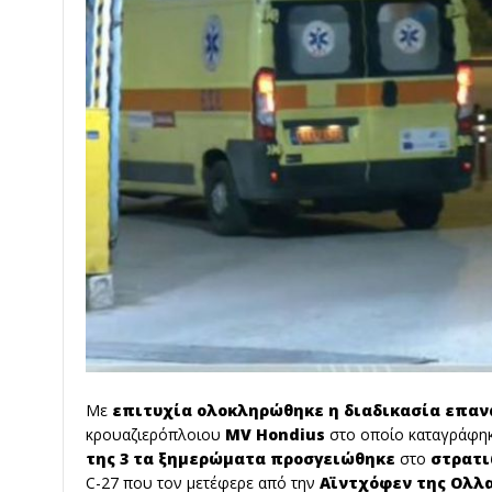
Με
επιτυχία ολοκληρώθηκε η διαδικασία επα
κρουαζιερόπλοιου
MV Hondius
στο οποίο καταγράφη
της 3 τα ξημερώματα προσγειώθηκε
στο
στρατι
C-27 που τον μετέφερε από την
Αϊντχόφεν της Ολλα