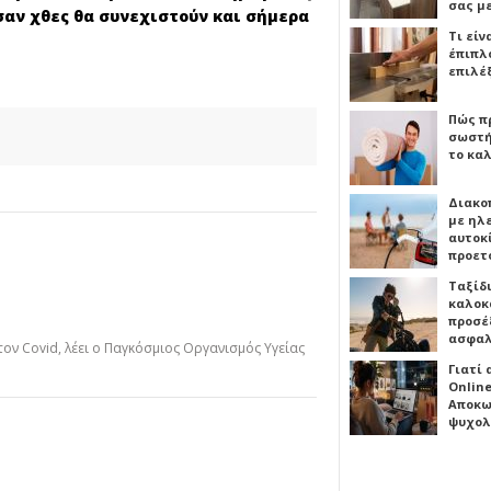
σας μ
σαν χθες θα συνεχιστούν και σήμερα
Τι είν
έπιπλο
επιλέ
Πώς πρ
σωστή
το καλ
Διακο
με ηλ
αυτοκ
προετ
Ταξίδ
καλοκ
προσέξ
ασφαλ
ον Covid, λέει ο Παγκόσμιος Οργανισμός Υγείας
Γιατί
Online
Αποκω
ψυχολ