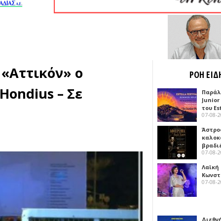
 «Αττικόν» ο
ΡΟΗ ΕΙΔ
Hondius – Σε
Παράλ
Junior
του Es
07-08-
Άστρος
καλοκ
βραδι
07-08-
Λαϊκή
Κωνστα
07-08-
Διεθν