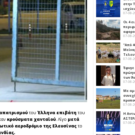
στην Τ
ισχύει
07-08-
Οι 4 ε
περιφ
αφορο
07-08-
"Από 4
Μείναμ
Τελευ
07-08-
Έφυγε
πρώην
των Ά
07-08-
Με αμ
συνεχί
προπο
07-08-
ναπατρισμού
του
Έλληνα επιβάτη
του
Η Αντ
ΑΣΤΕΡ
καν
κρούσματα χανταϊού
. Λίγο
μετά
07-08-
ωτικό αεροδρόμιο της Ελευσίνας
το
νδίας.