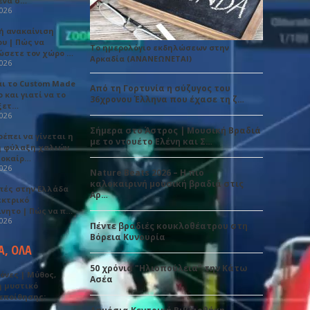
ένα σ…
2026
ή ανακαίνιση
υ | Πώς να
Το ημερολόγιο εκδηλώσεων στην
ώσετε τον χώρο …
Αρκαδία (ΑΝΑΝΕΩΝΕΤΑΙ)
2026
αι το Custom Made
Από τη Γορτυνία η σύζυγος του
 και γιατί να το
36χρονου Έλληνα που έχασε τη ζ…
ξετ…
2026
Σήμερα στο Άστρος | Μουσική Βραδιά
έπει να γίνεται η
με το ντουέτο Ελένη και Σ…
 φύλαξη χαλιών
λοκαίρ…
2026
Nature Beats 2026 – Η πιο
καλοκαιρινή μουσική βραδιά στις
πές στην Ελλάδα
Αρ…
εκτρικό
ίνητο | Πώς να π…
2026
Πέντε βραδιές κουκλοθέατρου στη
Βόρεια Κυνουρία
Α, ΟΛΑ
50 χρόνια "Ηλιοπούλεια" την Κάτω
όνες | Μύθος,
Ασέα
ή μυστικό
εποίθησης;