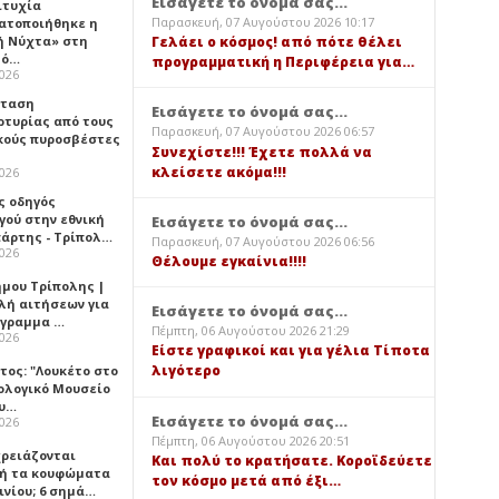
Εισάγετε το όνομά σας...
ιτυχία
Παρασκευή, 07 Αυγούστου 2026 10:17
ατοποιήθηκε η
ή Νύχτα» στη
Γελάει ο κόσμος! από πότε θέλει
λό…
προγραμματική η Περιφέρεια για…
2026
σταση
Εισάγετε το όνομά σας...
ρτυρίας από τους
Παρασκευή, 07 Αυγούστου 2026 06:57
κούς πυροσβέστες
Συνεχίστε!!! Έχετε πολλά να
κλείσετε ακόμα!!!
2026
ς οδηγός
γού στην εθνική
Εισάγετε το όνομά σας...
πάρτης - Τρίπολ…
Παρασκευή, 07 Αυγούστου 2026 06:56
2026
Θέλουμε εγκαίνια!!!!
ήμου Τρίπολης |
λή αιτήσεων για
Εισάγετε το όνομά σας...
όγραμμα …
Πέμπτη, 06 Αυγούστου 2026 21:29
2026
Είστε γραφικοί και για γέλια Τίποτα
λιγότερο
τος: "Λουκέτο στο
ολογικό Μουσείο
υ…
Εισάγετε το όνομά σας...
2026
Πέμπτη, 06 Αυγούστου 2026 20:51
χρειάζονται
Και πολύ το κρατήσατε. Κοροϊδεύετε
ή τα κουφώματα
τον κόσμο μετά από έξι…
ινίου; 6 σημά…