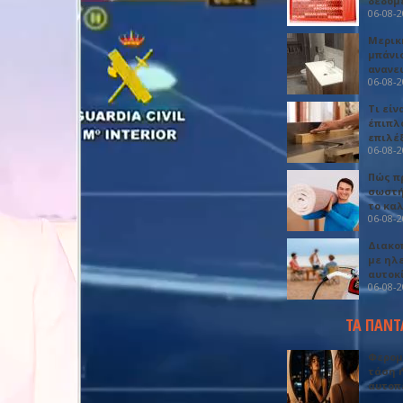
δεδομ
06-08-
Μερικ
μπάνιο
ανανε
06-08-
Τι είν
έπιπλο
επιλέ
06-08-
Πώς πρ
σωστή
το κα
06-08-
Διακο
με ηλ
αυτοκ
06-08-
ΤΑ ΠΑΝΤ
Φερομ
τάση 
αυτοπ