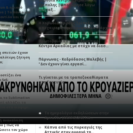
Δημόσια Κεντρική Βιβλιοθήκη
Τρίπολης | Αποχώρησε λόγω
Sun & ηλιακό
συνταξ…
α | Τα πάντα για
ροντίδα και τη…
Η Χορωδία Ορφέας Τρίπολης
αποχαιρετά την Γαρυφαλλιά Ξιάρχου
 κουζίνας 2026 |
ρυφαίες τάσεις
εταμορφώνουν το
Πρωτοβουλία από το Εργατικό
Κέντρο Αρκαδίας με στόχο να διασ…
η σπιτιών έχουν
γαλύτερη ζήτηση
Πάρνωνας - Κεδρόδασος Μαλεβής |
α;
"Δεν έχουν γίνει εργασί…
κοστίζει ένα
Τι γίνεται με τα τραπεζοκαθίσματα
 5x5;
στη Γορτυνία;
ΔΗΜΟΦΙΛΕΣΤΕΡΑ ΜΗΝΑ
αι το Sublimation
ατί αλλάζει τα
ένα στα διαφημι…
Το ημερολόγιο εκδηλώσεων στην
Αρκαδία (ΑΝΑΝΕΩΝΕΤΑΙ…
ή ανακαίνιση
υ | Πώς να
Κάπνα από τις πυρκαγιές της
ώσετε τον χώρο
Αττικής στον ουρανό τη…