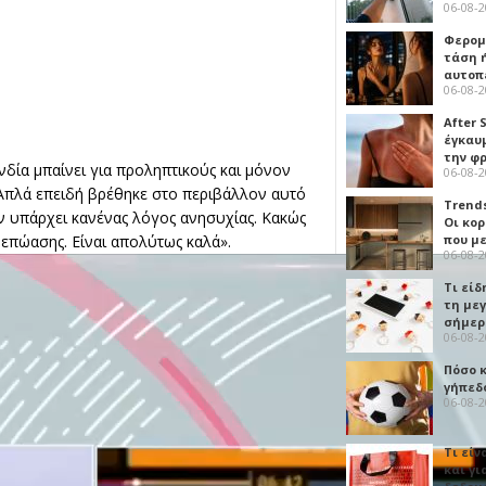
06-08-
Φερομ
τάση 
αυτοπ
06-08-
After 
έγκαυμ
την φ
δία μπαίνει για προληπτικούς και μόνον
06-08-
Απλά επειδή βρέθηκε στο περιβάλλον αυτό
Trends
ν υπάρχει κανένας λόγος ανησυχίας. Κακώς
Οι κο
που μ
επώασης. Είναι απολύτως καλά».
06-08-
Τι είδ
τη με
σήμερ
06-08-
Πόσο 
γήπεδο
06-08-
Τι είν
και γι