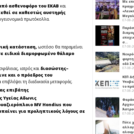
Με επ
από ασθενοφόρο του ΕΚΑΒ
και
πραγμ
«Λευκ
εθεί σε καθεστώς αυστηρής
Μεγα
υγειονομικά πρωτόκολλα.
07-08-
Παρά
διαμα
εποχι
σ…
07-08-
νική κατάσταση,
ωστόσο θα παραμείνει
σε ειδικά διαμορφωμένο θάλαμο
Νεκρό
φορτη
οδό Σ
07-08-
φάλειας, ιατρός και
διασώστης–
νε και ο πρόεδρος του
ΚΕΠ Δ
α επιβλέψει τη διαδικασία μεταφοράς.
Υποβο
το πρ
νας επιβάτης
07-08-
ς Υγείας
Αδωνις
Φαράν
ουαζιερόπλοιο MV Hondius που
Αρχαι
Άστρο
παίνει για προληπτικούς λόγους σε
07-08-
Πότε 
αλλαγ
αλουμ