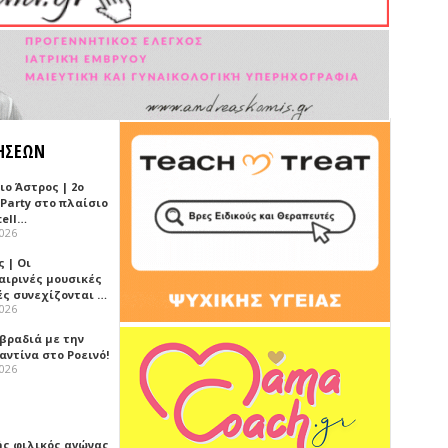
ΗΣΕΩΝ
ιο Άστρος | 2ο
 Party στο πλαίσιο
tell…
2026
 | Οι
αιρινές μουσικές
ές συνεχίζονται …
2026
 βραδιά με την
ντίνα στο Ροεινό!
2026
ής φιλικός αγώνας