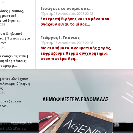
2026
Εισάγετε το όνομά σας...
όνες | Μύθος,
Πέμπτη, 06 Αυγούστου 2026 20:28
ή μυστικό
Επιτροπή Ειρήνης και το μόνο που
εποίθησης;
βγάζουν είναι το μίσος…
2026
Sun & ηλιακό
Γιώργος Ι. Γκάνιος
α | Τα πάντα για
Πέμπτη, 06 Αυγούστου 2026 20:28
ροντ…
2026
Με αισθήματα πνευματικής χαράς,
εκφράζουμε θερμά συγχαρητήρια
 κουζίνας 2026 |
στον πατέρα Άρη…
ρυφαίες τάσεις
εταμορφ…
2026
Εισάγετε το όνομά σας...
Πέμπτη, 06 Αυγούστου 2026 18:58
η σπιτιών έχουν
Εσύ να είσαι με τους πολέμους
γαλύτερη ζήτηση
"Γιώργη" και με τους…
α;
2026
ΔΗΜΟΦΙΛΕΣΤΕΡΑ ΕΒΔΟΜΑΔΑΣ
κοστίζει ένα
 5x5;
2026
αι το Sublimation
ατί αλλάζει τα