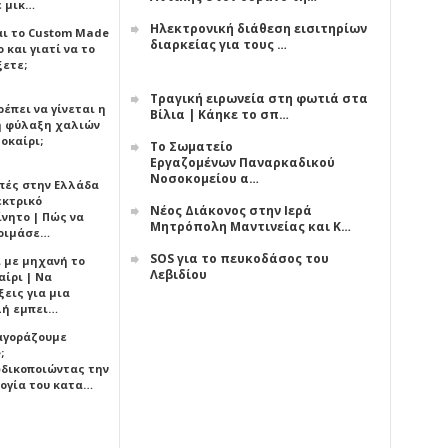
ε μικ…
Ηλεκτρονική διάθεση εισιτηρίων
αι το Custom Made
διαρκείας για τους …
 και γιατί να το
ξετε;
Τραγική ειρωνεία στη φωτιά στα
έπει να γίνεται η
Βίλια | Κάηκε το σπ…
 φύλαξη χαλιών
οκαίρι;
Το Σωματείο
Εργαζομένων Παναρκαδικού
Νοσοκομείου α…
πές στην Ελλάδα
εκτρικό
Νέος Διάκονος στην Ιερά
ίνητο | Πώς να
Μητρόπολη Μαντινείας και Κ…
οιμάσε…
SOS για το πευκοδάσος του
ι με μηχανή το
Λεβιδίου
αίρι | Να
εις για μια
ή εμπει…
 αγοράζουμε
;
δικοποιώντας την
ογία του κατα…