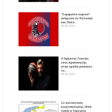
"Συμφωνία κυρίων"
ανάμεσα σε Πελασγό
και Πολύ…
08-08-2026
Ο Χρήστος Γεννιάς
νέος προπονητής
στην ομάδα μπάσκετ
το…
08-08-2026
Σε κατάσταση
κινητοποίησης (Red
Code) η Γορτυνία