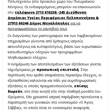
Πολυτεχνείου (στο προαύλιο χώρο του Πνευματικού
Κέντρου). Οι ενδιαφερόμενες μπορούν να επικοινωνούν
στο
τηλέφωνο 2713 610238 -245 Διεύθυνση
Δημόσιας Υγείας Περιφέρειας Πελοποννήσου &
27913 60246 Δήμος Μεγαλόπολης
για να
προγραμματίσουν το ραντεβού τους
.
Οι διαγνώσεις των μαστογραφιών και των λαμβανομένων
επιχρισμάτων γίνονται από έμπειρους ιατρούς
ακτινολόγους και κυτταρολόγους, βάσει των ευρωπαϊκών
κατευθυντηρίων οδηγιών των προγραμμάτων
πληθυσμιακού ελέγχου.
Η ενημέρωση των αποτελεσμάτων των εξετάσεων γίνεται
ταχυδρομικώς με
προσωπική επιστολή
. Στην
περίπτωση που κριθεί απαραίτητος περαιτέρω έλεγχος, οι
εξετασθείσες καλούνται και πάλι για συμπληρωματικές
εξετάσεις οι οποίες πραγματοποιούνται,
επίσης
δωρεάν
, είτε στην κινητή είτε στην σταθερή μονάδα του
Ιδρύματος. Εάν χρειαστεί ιατρική παρέμβαση προτείνεται η
παραπομπή των γυναικών στο νοσοκομείο «Ο Άγιος
Σάββας», το οποίο είναι το νοσοκομείο αναφοράς.