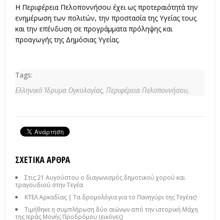
Η Περιφέρεια Πελοποννήσου έχει ως προτεραιότητά την
ενημέρωση των πολιτών, την προστασία της Υγείας τους
και την επένδυση σε προγράμματα πρόληψης και
προαγωγής της Δημόσιας Υγείας.
Tags:
Ελληνικό Ίδρυμα Ογκολογίας,
Περιφέρεια Πελοποννήσου,
ΣΧΕΤΙΚΆ ΆΡΘΡΑ
Στις 21 Αυγούστου ο διαγωνισμός δημοτικού χορού και
τραγουδιού στην Τεγέα
ΚΤΕΛ Αρκαδίας | Τα δρομολόγια για το Πανηγύρι της Τεγέας!
Τιμήθηκε η συμπλήρωση δύο αιώνων από την ιστορική Μάχη
της Ιεράς Μονής Προδρόμου (εικόνες)