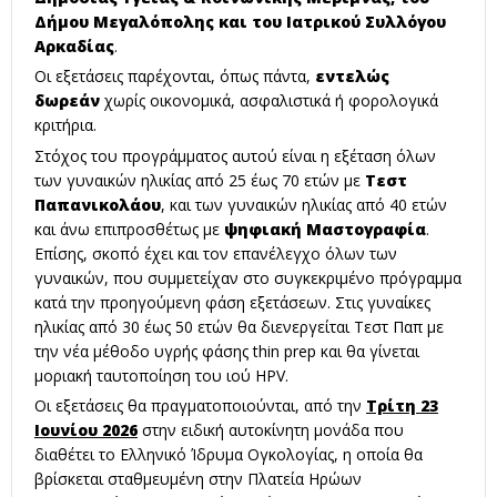
Δήμου Μεγαλόπολης και του Ιατρικού Συλλόγου
Αρκαδίας
.
Οι εξετάσεις παρέχονται, όπως πάντα,
εντελώς
δωρεάν
χωρίς οικονομικά, ασφαλιστικά ή φορολογικά
κριτήρια.
Στόχος του προγράμματος αυτού είναι η εξέταση όλων
των γυναικών ηλικίας από 25 έως 70 ετών με
Τεστ
Παπανικολάου
, και των γυναικών ηλικίας από 40 ετών
και άνω επιπροσθέτως με
ψηφιακή
Μαστογραφία
.
Επίσης, σκοπό έχει και τον επανέλεγχο όλων των
γυναικών, που συμμετείχαν στο συγκεκριμένο πρόγραμμα
κατά την προηγούμενη φάση εξετάσεων. Στις γυναίκες
ηλικίας από 30 έως 50 ετών θα διενεργείται Τεστ Παπ με
την νέα μέθοδο υγρής φάσης thin prep και θα γίνεται
μοριακή ταυτοποίηση του ιού HPV.
Οι εξετάσεις θα πραγματοποιούνται, από την
Τρίτη 23
Ιουνίου 2026
στην ειδική αυτοκίνητη μονάδα που
διαθέτει το Ελληνικό Ίδρυμα Ογκολογίας, η οποία θα
βρίσκεται σταθμευμένη στην Πλατεία Ηρώων