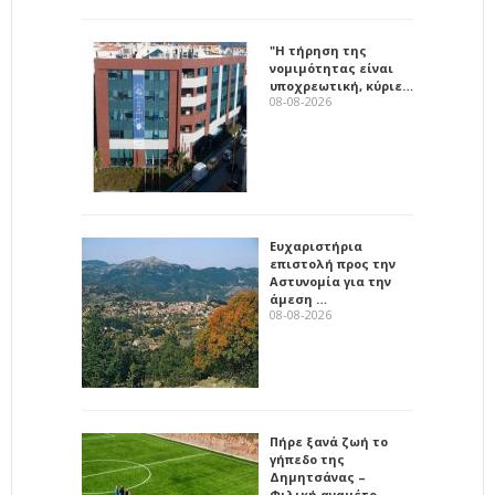
"Η τήρηση της
νομιμότητας είναι
υποχρεωτική, κύριε…
08-08-2026
Ευχαριστήρια
επιστολή προς την
Αστυνομία για την
άμεση …
08-08-2026
Πήρε ξανά ζωή το
γήπεδο της
Δημητσάνας –
Φιλική αναμέτρ…