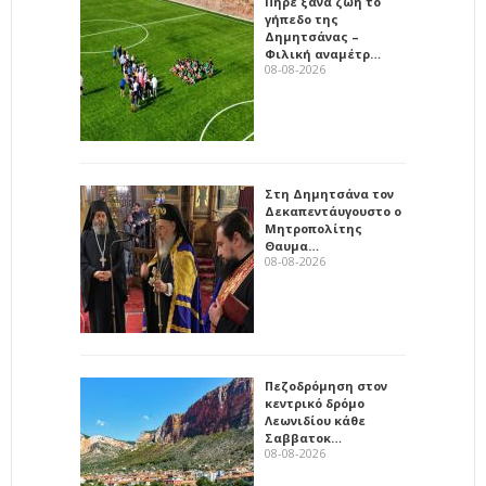
Πήρε ξανά ζωή το
γήπεδο της
Δημητσάνας –
Φιλική αναμέτρ…
08-08-2026
Στη Δημητσάνα τον
Δεκαπεντάυγουστο ο
Μητροπολίτης
Θαυμα…
08-08-2026
Πεζοδρόμηση στον
κεντρικό δρόμο
Λεωνιδίου κάθε
Σαββατοκ…
08-08-2026