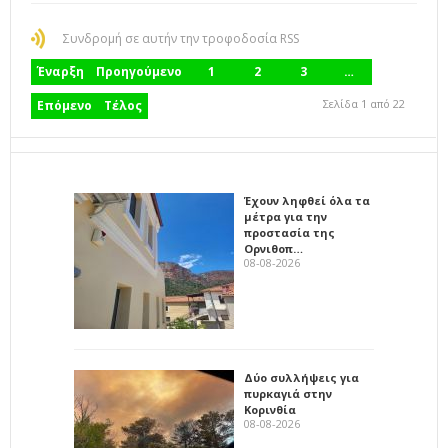
Συνδρομή σε αυτήν την τροφοδοσία RSS
Έναρξη
Προηγούμενο
1
2
3
…
Σελίδα 1 από 22
Επόμενο
Τέλος
Έχουν ληφθεί όλα τα
μέτρα για την
προστασία της
Ορνιθοπ…
08-08-2026
Δύο συλλήψεις για
πυρκαγιά στην
Κορινθία
08-08-2026