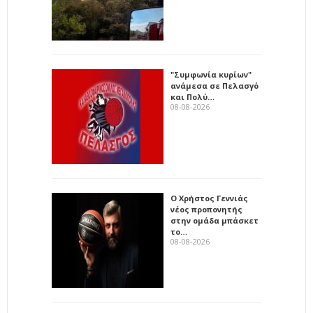
"Συμφωνία κυρίων"
ανάμεσα σε Πελασγό
και Πολύ…
08-08-2026
Ο Χρήστος Γεννιάς
νέος προπονητής
στην ομάδα μπάσκετ
το…
08-08-2026