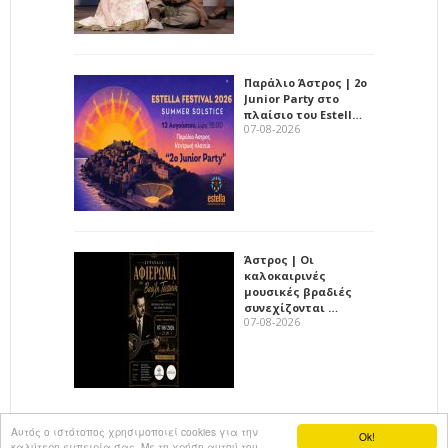
Παράλιο Άστρος | 2ο
Junior Party στο
πλαίσιο του Estell…
07-08-2026
Άστρος | Οι
καλοκαιρινές
μουσικές βραδιές
συνεχίζονται …
07-08-2026
Αυτός ο ιστότοπος χρησιμοποιεί cookies για την
Ok!
καλύτερη εμπειρία σας. Με τη χρήση αυτού του
All rights reserved
KalimeraArkadia