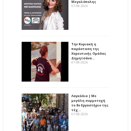
Μεγαλόπολης
07-08-2026
Την Κυριακή η
παράσταση της
Χορευτικής Ομάδας
Δημητσάνα…
07-08-2026
Λαγκάδια | Με
μεγάλη συμμετοχή
το 8ο Εργαστήριο της
τέχ…
07-08-2026