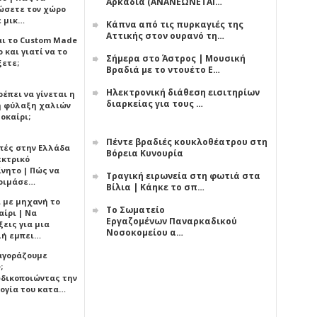
Αρκαδία (ΑΝΑΝΕΩΝΕΤΑΙ…
ώσετε τον χώρο
ε μικ…
Κάπνα από τις πυρκαγιές της
Αττικής στον ουρανό τη…
αι το Custom Made
 και γιατί να το
Σήμερα στο Άστρος | Μουσική
ξετε;
Βραδιά με το ντουέτο Ε…
Ηλεκτρονική διάθεση εισιτηρίων
έπει να γίνεται η
διαρκείας για τους …
 φύλαξη χαλιών
οκαίρι;
Πέντε βραδιές κουκλοθέατρου στη
πές στην Ελλάδα
Βόρεια Κυνουρία
εκτρικό
ίνητο | Πώς να
Τραγική ειρωνεία στη φωτιά στα
οιμάσε…
Βίλια | Κάηκε το σπ…
ι με μηχανή το
Το Σωματείο
αίρι | Να
Εργαζομένων Παναρκαδικού
εις για μια
Νοσοκομείου α…
ή εμπει…
 αγοράζουμε
;
δικοποιώντας την
ογία του κατα…