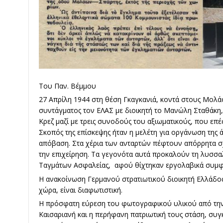
Του Παν. Βέμμου
27 Απρίλη 1944 στη θέση Γκαγκανιά, κοντά στους Μολά
συντάγματος τον ΕΛΑΣ με διοικητή το Μανώλη Σταθάκη,
Κρεζ μαζί με τρεις συνοδούς του αξιωματικούς, που επ
Σκοπός της επίσκεψης ήταν η μελέτη για οργάνωση της 
απόβαση. Στα χέρια των ανταρτών πέφτουν απόρρητα σχ
την επιχείρηση. Τα γεγονότα αυτά προκαλούν τη λυσσα
Ταγμάτων Ασφαλείας, αφού θίχτηκαν εργολαβικά συμφ
Η ανακοίνωση Γερμανού στρατιωτικού διοικητή Ελλάδο
χώρα, είναι διαφωτιστική.
Η πρόσφατη εύρεση του φωτογραφικού υλικού από την
Καισαριανή και η περήφανη πατριωτική τους στάση, συγ