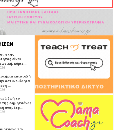
ΗΣΕΩΝ
ρηση της
ότητας είναι
εωτική, κύριε…
2026
ιστήρια επιστολή
ην Αστυνομία για
μεση …
2026
ξανά ζωή το
ο της Δημητσάνας
ική αναμέτρ…
2026
ημητσάνα τον