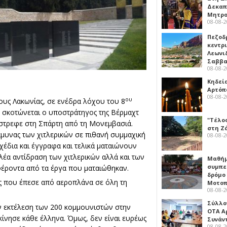
Δεκαπ
Μητρο
08-08-
Πεζοδ
κεντρ
Λεωνι
Σαββ
08-08-
Κηδεί
Αρτόπ
08-08-
ου
ους Λακωνίας, σε ενέδρα λόχου του 8
 σκοτώνεται ο υποστράτηγος της Βέρμαχτ
"Τέλο
έστρεφε στη Σπάρτη από τη Μονεμβασιά.
στη Ζ
άμυνας των χιτλερικών σε πιθανή συμμαχική
08-08-
έδια και έγγραφα και τελικά ματαιώνουν
λέα αντίδραση των χιτλερικών αλλά και των
Μαθή
συμπε
έροντα από τα έργα που ματαιώθηκαν.
δρόμο
ς που έπεσε από αεροπλάνα σε όλη τη
Μοτοπ
08-08-
Σύλλο
 εκτέλεση των 200 κομμουνιστών στην
ΟΤΑ Α
κίνησε κάθε έλληνα. Όμως, δεν είναι ευρέως
Συνάν
08-08-