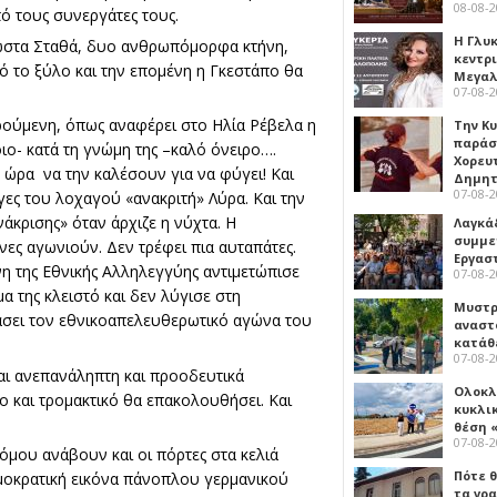
08-08-
ό τους συνεργάτες τους.
Η Γλυ
Κώστα Σταθά, δυο ανθρωπόμορφα κτήνη,
κεντρ
ό το ξύλο και την επομένη η Γκεστάπο θα
Μεγαλ
07-08-
ρούμενη, όπως αναφέρει στο Ηλία Ρέβελα η
Την Κ
παράσ
ο- κατά τη γνώμη της –καλό όνειρο….
Χορευ
 ώρα να την καλέσουν για να φύγει! Και
Δημη
07-08-
γες του λοχαγού «ανακριτή» Λύρα. Και την
άκρισης» όταν άρχιζε η νύχτα. Η
Λαγκά
συμμε
ες αγωνιούν. Δεν τρέφει πια αυταπάτες.
Εργασ
νη της Εθνικής Αλληλεγγύης αντιμετώπισε
07-08-
α της κλειστό και δεν λύγισε στη
Μυστρ
κάσει τον εθνικοαπελευθερωτικό αγώνα του
αναστ
κατάθ
07-08-
ναι ανεπανάληπτη και προοδευτικά
Ολοκλ
λο και τρομακτικό θα επακολουθήσει. Και
κυκλι
θέση 
07-08-
μου ανάβουν και οι πόρτες στα κελιά
Πότε θ
μοκρατική εικόνα πάνοπλου γερμανικού
τα γρ