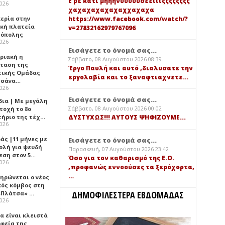
Ε ρε κατι μηηηνυυυυυσεειιιςςςςςςςς
2026
χαχαχαχαχαχαχχαχαχα
https://www.facebook.com/watch/?
κερία στην
ική πλατεία
v=27832162979767096
όπολης
2026
Εισάγετε το όνομά σας...
υριακή η
Σάββατο, 08 Αυγούστου 2026 08:39
ταση της
Έργο Παυλή και αυτό ,διαλυσατε την
τικής Ομάδας
εργολαβία και το ξαναφτιαχνετε…
τσάνα…
2026
Εισάγετε το όνομά σας...
δια | Με μεγάλη
Σάββατο, 08 Αυγούστου 2026 00:02
τοχή το 8ο
τήριο της τέχ…
ΔΥΣΤΥΧΩΣ!!! ΑΥΤΟΥΣ ΨΗΦΙΖΟΥΜΕ...
2026
άς |11 μήνες με
Εισάγετε το όνομά σας...
ολή για ψευδή
Παρασκευή, 07 Αυγούστου 2026 23:42
εση στον 5…
Όσο για τον καθαρισμό της Ε.Ο.
2026
,προφανώς εννοούσες τα ξερόχορτα,
…
ηρώνεται ο νέος
κός κόμβος στη
ΔΗΜΟΦΙΛΕΣΤΕΡΑ ΕΒΔΟΜΑΔΑΣ
«Πλάτσα» …
2026
α είναι κλειστά
αφεία της