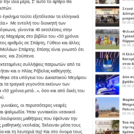
ην ίδια μέρα, Σ’ αυτό το άρθρο θα
ιστών.
Στενό
Δέντρ
ο έγκλημα τούτο εξετέλεσαν τα ελληνικά
μικρο
ία.» Με εντολή του διοικητή των
08-08-
κωνα, γίνονται 40 εκτελέσεις στην
Φιλικ
ης Μαχαίρας στο βιβλίο του «50 χρόνια
Τρίπολ
Πύργο
τος αριθμός σε Σπάρτη, Γύθειο και άλλες
08-08-
 Μολάων-Σπάρτης. Επίσης είναι γνωστό ότι
Η Ελλ
ριος και Ζούπενα.
Κατερ
κτεταμένες συλλήψεις πατριωτών από τα
στον 
08-08-
 ήταν και ο Ηλίας Ρέβελας καθηγητής
σθηκε στα υπόγεια του Δικαστικού Μεγάρου
Δύο σ
βράδυ
αι τα τραγικά γεγονότα εκείνων των
08-08-
«50 χρόνια μετά…», όσο και από δικές του
ού.
Φαράν
Μνημε
 γυναίκες, οι περισσότερες νεαρές
Πολιτ
αι ψαλμωδία. Ήταν γυναικείοι νεανικοί
08-08-
τελειόφοιτες μαθήτριες που έψελναν την
Ένα ση
 μαθητικής νεολαίας. Έκλειναν μέσα τους
την Ι
 και τη λευτεριά της! Και στο όνομα τους
Χρέπα