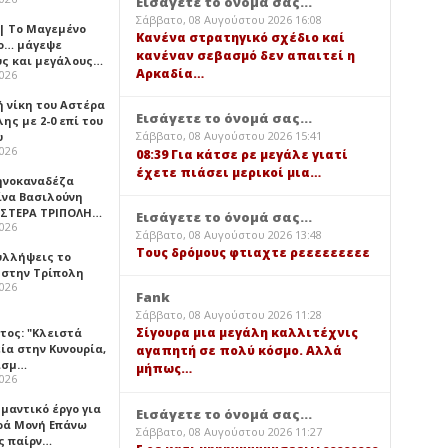
Εισάγετε το όνομά σας...
Σάββατο, 08 Αυγούστου 2026 16:08
 | Το Μαγεμένο
Κανένα στρατηγικό σχέδιο καί
ο… μάγεψε
κανέναν σεβασμό δεν απαιτεί η
ύς και μεγάλους…
Αρκαδία…
2026
ή νίκη του Αστέρα
Εισάγετε το όνομά σας...
ης με 2-0 επί του
Σάββατο, 08 Αυγούστου 2026 15:41
υ
2026
08:39 Για κάτσε ρε μεγάλε γιατί
έχετε πιάσει μερικοί μια…
ηνοκαναδέζα
ίνα Βασιλούνη
ΑΣΤΕΡΑ ΤΡΙΠΟΛΗ…
Εισάγετε το όνομά σας...
2026
Σάββατο, 08 Αυγούστου 2026 13:48
Τους δρόμους φτιαχτε ρεεεεεεεεε
υλλήψεις το
 στην Τρίπολη
2026
Fank
Σάββατο, 08 Αυγούστου 2026 11:28
Σίγουρα μια μεγάλη καλλιτέχνις
τος: "Κλειστά
ία στην Κυνουρία,
αγαπητή σε πολύ κόσμο. Αλλά
ισμ…
μήπως…
2026
μαντικό έργο για
Εισάγετε το όνομά σας...
ερά Μονή Επάνω
Σάββατο, 08 Αυγούστου 2026 11:27
ς παίρν…