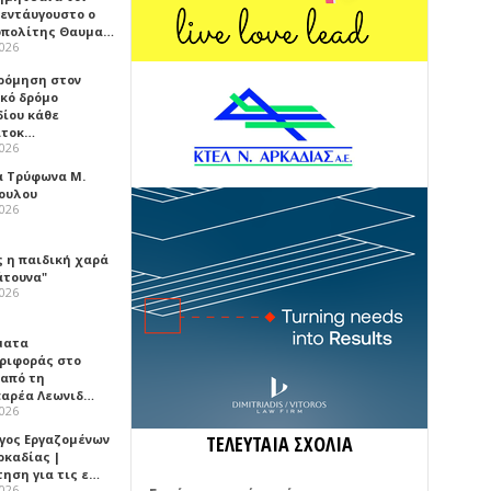
εντάυγουστο ο
πολίτης Θαυμα…
2026
ρόμηση στον
ικό δρόμο
δίου κάθε
ατοκ…
2026
α Τρύφωνα Μ.
ουλου
2026
ς η παιδική χαρά
άτουνα"
2026
ματα
ριφοράς στο
 από τη
αρέα Λεωνιδ…
2026
γος Εργαζομένων
ΤΕΛΕΥΤΑΙΑ ΣΧΟΛΙΑ
ρκαδίας |
τηση για τις ε…
2026