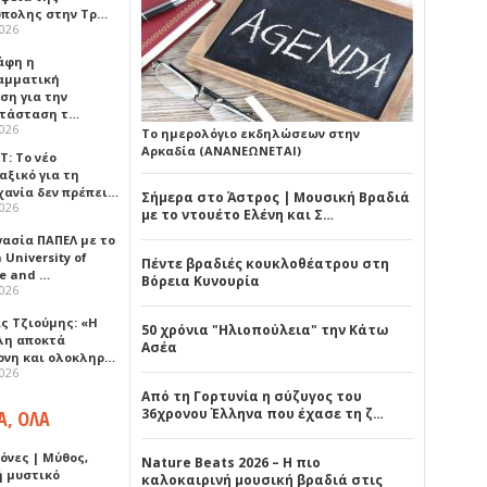
πολης στην Τρ…
2026
άφη η
αμματική
ση για την
τάσταση τ…
2026
Το ημερολόγιο εκδηλώσεων στην
Αρκαδία (ΑΝΑΝΕΩΝΕΤΑΙ)
Τ: Το νέο
αξικό για τη
χανία δεν πρέπει…
Σήμερα στο Άστρος | Μουσική Βραδιά
2026
με το ντουέτο Ελένη και Σ…
γασία ΠΑΠΕΛ με το
University of
Πέντε βραδιές κουκλοθέατρου στη
ce and …
Βόρεια Κυνουρία
2026
ς Τζιούμης: «Η
50 χρόνια "Ηλιοπούλεια" την Κάτω
λη αποκτά
Ασέα
ονη και ολοκληρ…
2026
Από τη Γορτυνία η σύζυγος του
36χρονου Έλληνα που έχασε τη ζ…
Α, ΟΛΑ
όνες | Μύθος,
Nature Beats 2026 – Η πιο
ή μυστικό
καλοκαιρινή μουσική βραδιά στις