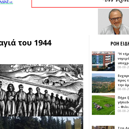
αγιά του 1944
ΡΟΗ ΕΙΔ
"Η τή
νομιμ
υποχρ
08-08-
Ευχαρ
προς τ
την ά
08-08-
Πήρε 
γήπεδ
– Φιλ
08-08-
Στη Δ