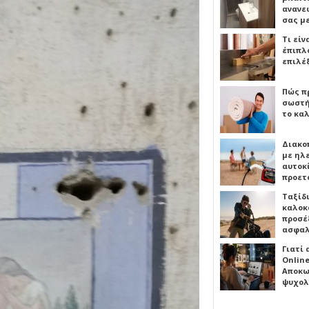
ανανε
σας μ
Τι είν
έπιπλο
επιλέ
Πώς πρ
σωστή
το καλ
Διακο
με ηλ
αυτοκ
προετ
Ταξίδ
καλοκ
προσέξ
ασφαλ
Γιατί
Online
Αποκω
ψυχολ