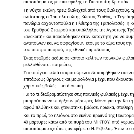
αποσπάσματος με επικεφαλής το Γκεσταπίτη Κριστιάν.
Τη νύχτα εκείνη, τρεις διαλεχτοί από τους διαλεχτούς, τ
αντίστασης ο Τριπολιτσιώτης Κώστας Σταθάς, ο Τεγεάτης
πανώρια αρχοντοπούλα η Ηλέκτρα της Τριπολιτσάς- η 
του Ερυθρού Σταυρού και υπάλληλος της Αγροτικής Τρά
«ανακριτή» και παραδόθηκαν στον καταχτητή για να σ
αντιποίνων και να σφραγίσουν έτσι με το αίμα τους την
του αποτροπιασμού, της εθνικής προδοσίας.
Ένας σταθμός ακόμα σε κάποιο κελί των ποινικών φυλ
μελλοθάνατοι πατριώτες.
Στα υπόγεια κελιά οι κρατούμενοι δε κοιμήθηκαν εκείν
επιτάφιους θρήνους και μοιρολόγια μέχρι που άκουσαν 
χαριστικές βολές… μετά σιωπή….
Για το τι διαδραματίστηκε στις ποινικές φυλακές μέχρι 
μπορούσαν να υπάρξουν μάρτυρες. Μόνο για την Καίτη 
αφού πλύθηκε και χτενίστηκε, βάδισε, ηρωικά, σταθερή 
Και το πρωί, το ηλιόλουστο εκείνο πρωινό της Πρωτομα
40 μάρτυρες κάτω από τα πυρά του ΜΙΚΤΟΥ, από γερμαν
αποσπάσματος» όπως αναφέρει ο Η. Ρέβελας. Ήταν το 