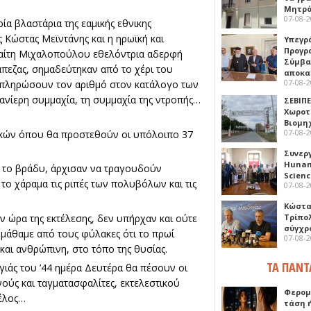
Μητρό
07-08-
ρία βλαστάρια της εαμικής εθνικης
 Κώστας Μεϊντάνης και η ηρωϊκή και
Υπεγρ
Προγρ
Καίτη Μιχαλοπούλου εθελόντρια αδερφή
Σύμβα
πεζας, σημαδεύτηκαν από το χέρι του
αποκα
07-08-
υμπληρώσουν τον αριθμό στον κατάλογο των
 ανίερη συμμαχία, τη συμμαχία της ντροπής…
ΣΕΒΙΠΕ
Χωροτ
Βιομη
07-08-
ακών όπου θα προστεθούν οι υπόλοιπο 37
Συνερ
Hunan 
ο το βράδυ, άρχισαν να τραγουδούν
Scien
το χάραμα τις ριπές των πολυβόλων και τις
07-08-
Κώστα
την ώρα της εκτέλεσης, δεν υπήρχαν και ούτε
Τρίπο
σύγχρ
μάθαμε από τους φύλακες ότι το πρωί
07-08-
και ανθρώπινη, στο τόπο της θυσίας.
ΤΑ ΠΑΝΤ
γιάς του ’44 ημέρα Δευτέρα θα πέσουν οι
ούς και ταγματασφαλίτες, εκτελεστικού
Φερομ
τέλος…
τάση 