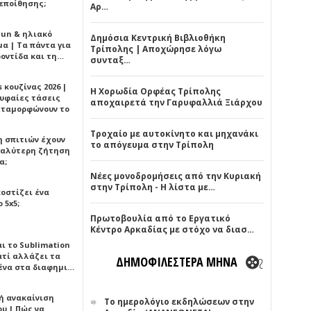
εποίθησης;
Αρ…
Sun & ηλιακό
Δημόσια Κεντρική Βιβλιοθήκη
α | Τα πάντα για
Τρίπολης | Αποχώρησε λόγω
ροντίδα και τη…
συνταξ…
 κουζίνας 2026 |
Η Χορωδία Ορφέας Τρίπολης
ρυφαίες τάσεις
αποχαιρετά την Γαρυφαλλιά Ξιάρχου
εταμορφώνουν το
Τροχαίο με αυτοκίνητο και μηχανάκι
η σπιτιών έχουν
το απόγευμα στην Τρίπολη
γαλύτερη ζήτηση
α;
Νέες μονοδρομήσεις από την Κυριακή
στην Τρίπολη - Η λίστα με…
κοστίζει ένα
 5x5;
Πρωτοβουλία από το Εργατικό
Κέντρο Αρκαδίας με στόχο να διασ…
αι το Sublimation
ατί αλλάζει τα
ΔΗΜΟΦΙΛΕΣΤΕΡΑ ΜΗΝΑ
ένα στα διαφημι…
ή ανακαίνιση
Το ημερολόγιο εκδηλώσεων στην
υ | Πώς να