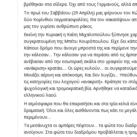
βρέθηκαν στα σίδερα. Όχι από τους Γερμανούς, αλλά απ
Το πρωί του Σαββάτου (29 Απρίλη) μας φέρνουν τον 
δύο Κορίνθιοι ταγματασφαλίτες. Θα τον σακατέψουν απ
μας τον γυρίσει ανθρώπινο ράκος.
Εκείνη την Κυριακή η Καίτη Μιχαλοπούλου ξύπνησε χα
συγκρατουμένη της Μπέτυ Κουρόπουλου. Είχε δει κάποι
Κάποιο δρόμο που άνοιγε μπροστά της και περίμενε την
την κάλεσαν… Την κάλεσαν για να περάσει από τις άρπα
ανέβασαν από την εσωτερική σκάλα στο γραφείο της «αν
«ανάκριση» κρατάει…. Οι ώρες κυλούν… οι συγκρατούμεν
Μοιάζει αέρινη και απόκοσμη. Και δεν λυγίζει… Υπεύθυ
τις κατηγορίες του λοχαγού «ανακριτή». Κράτησε το στόμ
ψυχολογική και τρομοκρατική βία. Αρνήθηκε να καταδι
ελληνικού λαού.
Η ατμόσφαιρα που θα επικρατήσει και στα τρία κελιά εί
δραματική. Όλοι και όλες αισθάνονται πως κάτι το μεγά
περιμένουν…
Τα μεσάνυχτα οι αμπάρες πέφτουν… τα φώτα του διαδρό
ανοίγουν. Στα φώτα του διαδρόμου προβάλλεται η τρο