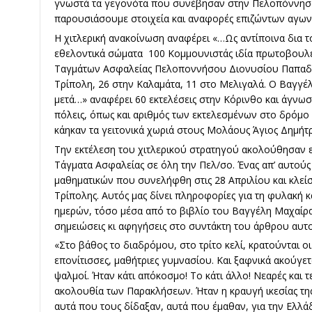
γνωστά τα γεγονότα που συνέβησαν στην Πελοπόννησο τ
παρουσιάσουμε στοιχεία και αναφορές επιζώντων αγων
Η χιτλερική ανακοίνωση αναφέρει «…Ως αντίποινα δια τ
εθελοντικά σώματα 100 Κομμουνιστάς ιδία πρωτοβουλε
Ταγμάτων Ασφαλείας Πελοποννήσου Διονυσίου Παπαδόγ
Τρίπολη, 26 στην Καλαμάτα, 11 στο Μελιγαλά. Ο Βαγγέλ
μετά…» αναφέρει 60 εκτελέσεις στην Κόρινθο και άγνωσ
πόλεις, όπως και αριθμός των εκτελεσμένων στο δρόμο
κάηκαν τα γειτονικά χωριά στους Μολάους Άγιος Δημήτ
Την εκτέλεση του χιτλερικού στρατηγού ακολούθησαν ε
Τάγματα Ασφαλείας σε όλη την Πελ/σο. Ένας απ’ αυτούς
μαθηματικών που συνελήφθη στις 28 Απριλίου και κλεί
Τρίπολης. Αυτός μας δίνει πληροφορίες για τη φυλακή κ
ημερών, τόσο μέσα από το βιβλίο του Βαγγέλη Μαχαίρα 
σημειώσεις κι αφηγήσεις στο συντάκτη του άρθρου αυτ
«Στο βάθος το διαδρόμου, στο τρίτο κελί, κρατούνται οι
επονίτισσες, μαθήτριες γυμνασίου. Και ξαφνικά ακούγετ
ψαλμοί. Ήταν κάτι απόκοσμο! Το κάτι άλλο! Νεαρές και 
ακολουθία των Παρακλήσεων. Ήταν η κραυγή ικεσίας της
αυτά που τους δίδαξαν, αυτά που έμαθαν, για την Ελλάδα