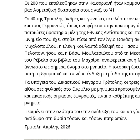
Οι 200 που εκτελέσθηκαν στην Καισαριανή ήταν κομμο
βασιλομεταξική δικτατορία στους ναζί το ‘41.
Οι 40 της Τρίπολης άνδρες και γυναίκες εκτελέστηκαν 
και τους Γερμανούς, όπως αναφέρεται στην πρωτομαγιά
πατριώτες δραστήρια μέλη της Εθνικής Αντίστασης και π
μνημείο που έχει στηθεί πίσω από τον Άγιο Θανάση αν
Μιχαλοπούλου, η Ελένη Κουλαμπά αδελφή του Τάσου 
Πελοποννήσου και η Βάσω Μουλατσιώτου από τη Μεσση
του Ρέβελα στο βιβλίο του Μαχαίρα, αναφέρεται και η 
άγνωστο ως σήμερα όνομα στο μνημείο. Η ιστορική έρευ
αυτή τη δραματική και συνάμα ένδοξη περίοδο της ιστορ
Τα υπόγεια του Δικαστικού Μεγάρου Τρίπολης, οι τρεις
αίθουσες φυλακές στο Εμφύλιο με μηνύματα κρατουμένω
και εικαστικής σημασίας ζωγραφιές, είναι ο καθρέπτης α
μνημείο!
Περιμένει στην ολότητα του την ανάδειξη του και να γί
αντίδωρο στη θυσία τόσων και τόσων πατριωτών.
Τρίπολη Απρίλης 2026