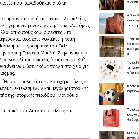
αυτοπ
υνιστές που παραδόθηκαν από τη
After 
ως κομμουνιστές από τα Τάγματα Ασφαλείας
έγκαυμ
τικη γερμανική ανακοίνωση. Ήταν όλοι όμως
την φ
ολλοί απ’ αυτούς κομμουνιστές. Στο
αφέρονται τέσσερες γυναίκες η Καίτη
Trends
Οι κο
Κουλαμπά α΄ γραμματέα του ΕΑΜ
που μ
νία και η Γεωργία Μπελιά. Στην αναφορά
σ…
ο
Μεγαλοπολίτισα Κακαβά, ίσως είναι το 40
Τι είδ
να έχει να δώσει ακόμα πολλά στοιχεία για
τη με
σήμερ
ίας μας.
 αίθουσες φυλακές στην Κατοχή και όλες οι
Πόσο 
ν και εκτελεσμένων και μεγάλης ιστορικής
γήπεδο
υτής της ιστορικής περιόδου. Μοναδικό
Τι είν
νει επισκέψιμο. Αυτό το οφείλουμε ως
και γι
δεδομ
Μερικ
μπάνιο