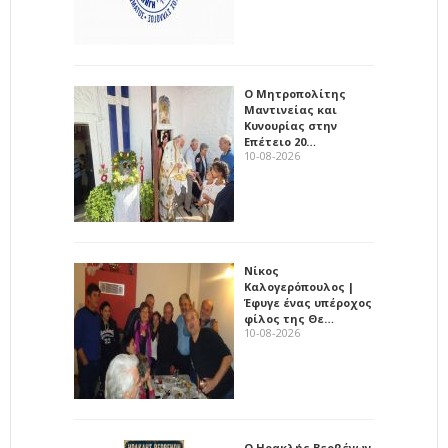
Ο Μητροπολίτης
Μαντινείας και
Κυνουρίας στην
Επέτειο 20…
10-08-2026
Νίκος
Καλογερόπουλος |
Έφυγε ένας υπέροχος
φίλος της Θε…
10-08-2026
Ο Ηρακλής Βερβένων