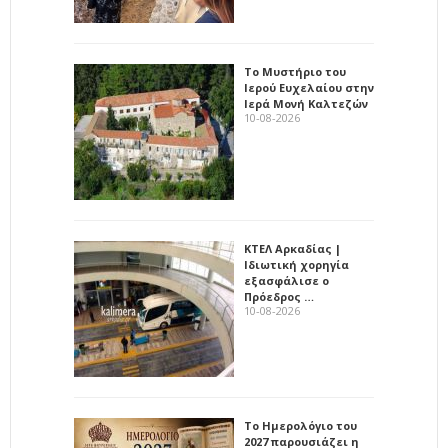
Το Μυστήριο του
Ιερού Ευχελαίου στην
Ιερά Μονή Καλτεζών
10-08-2026
ΚΤΕΛ Αρκαδίας |
Ιδιωτική χορηγία
εξασφάλισε ο
Πρόεδρος …
10-08-2026
Το Ημερολόγιο του
2027 παρουσιάζει η