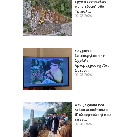
έργο προστασίας
στην εθνική οδό
Τρίπολ…
10-08-2026
50 χρόνια
λειτουργίας της
Σχολής
Αργυροχρυσοχοΐας
Στεμν…
10-08-2026
Δεν ξεχνούν τον
Λιάκο Λιακόπουλο
(Παλουμπιώτη) που
έπεσ…
10-08-2026