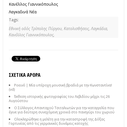
Κανέλλος Γιαννικόπουλος
Λαγκαδινά Νέα
Tags:
Εθνική οδός Τρίπολης Πύργου,
Κατολισθήσεις,
Λαγκάδια,
Κανέλλος Γιαννικόπουλος,
ΣΧΕΤΙΚΆ ΆΡΘΡΑ
Ροεινό | Μία υπέροχη μουσική βραδιά με την Κωνσταντίνα!
(vd)
Έκθεση ιστορικής φωτογραφίας του Λεβιδίου μέχρι τις 26
Αυγούστου
Ο Σύλλογος Απανταχού Τσιταλιωτών για την καταγγελία που
έγινε για δεύτερη συνεχόμενη χρονιά στο πανηγύρι του χωριού
Ολοκληρώθηκε η μελέτη για την καταστροφή της Δόξας
Γορτυνίας από τις γερμανικές δυνάμεις κατοχής