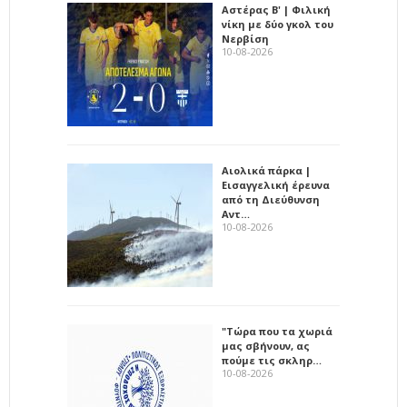
Αστέρας Β' | Φιλική
νίκη με δύο γκολ του
Νερβίση
10-08-2026
Αιολικά πάρκα |
Εισαγγελική έρευνα
από τη Διεύθυνση
Αντ…
10-08-2026
"Τώρα που τα χωριά
μας σβήνουν, ας
πούμε τις σκληρ…
10-08-2026