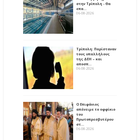
στην Τρίπολη - Θα
επα…
06-08-2026
Τρίπολη: Παρίσταναν
τους υπαλλήλους
της ΔΕΗ – και
αποσπ…
06-08-2026
Ο Επιφάνιος
απένειμε το οφφίκιο
του
Πρωτοπρεσβυτέρου
στ…
06-08-2026