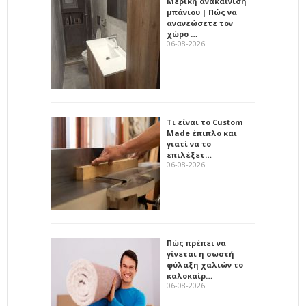
Μερική ανακαίνιση
μπάνιου | Πώς να
ανανεώσετε τον
χώρο …
06-08-2026
Τι είναι το Custom
Made έπιπλο και
γιατί να το
επιλέξετ…
06-08-2026
Πώς πρέπει να
γίνεται η σωστή
φύλαξη χαλιών το
καλοκαίρ…
06-08-2026