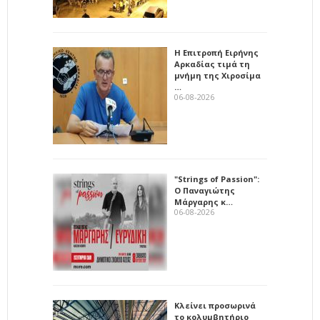
Η Επιτροπή Ειρήνης
Αρκαδίας τιμά τη
μνήμη της Χιροσίμα
…
06-08-2026
"Strings of Passion":
Ο Παναγιώτης
Μάργαρης κ…
06-08-2026
Κλείνει προσωρινά
το κολυμβητήριο