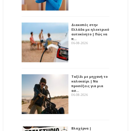
Διακοπές στην
Ελλάδα με ηλεκτρικό
αυτοκίνητο | Πώς να
π…
06-08-2026
Ταξίδι με μηχανή το
καλοκαίρι | Να
προσέξεις για μια
ασ…
06-08-2026
Βλαχέρνα |