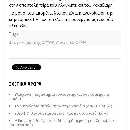
στην αποστολή πέρα του Αλάγκμπε και του Κακαδιάρη.
Το μόνο που απομένει λοιπόν είναι η ανακοίνωση της
κιτρινομπλέ ΠΑΕ με το τέλος της συνεργασίας των δύο
πλευρών.
Tags:
Αστέρας Τρίπολης AKTOR,
Claude Makélélé,
ΣΧΕΤΙΚΆ ΆΡΘΡΑ
Βλαχέρνα | Εργαστήρια ζωγραφικής και ρομποτικής για
παιδιά
Το ημερολόγιο εκδηλώσεων στην Αρκαδία (ΑΝΑΝΕΩΝΕΤΑΙ)
2026 | Οι Αυγουστιάτικες εκδηλώσεις στο χωριό Πιάνα!
Η Επιτροπή Ειρήνης Αρκαδίας τιμά τη μνήμη της Χιροσίμα και
του Ναγκασάκι