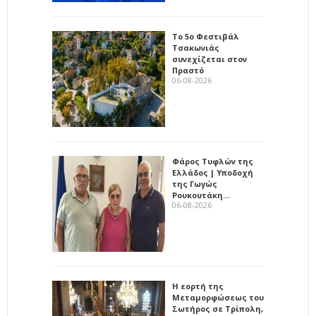
Το 5ο Φεστιβάλ
Τσακωνιάς
συνεχίζεται στον
Πραστό
06-08-2026
Φάρος Τυφλών της
Ελλάδος | Υποδοχή
της Γωγώς
Ρουκουτάκη…
06-08-2026
Η εορτή της
Μεταμορφώσεως του
Σωτήρος σε Τρίπολη,