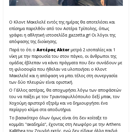
Ο Κλοντ Μακελελέ εντός της ημέρας θα αποτελέσει και
επίσημα παρελθόν από τον Αστέρα Τρίπολης, όπως
γράφει η αθλητική ιστοσελίδα gazzetta.gr! Οι λόγοι της
απόφασης της διοίκησης.
Παρά το ότι ο
Αστέρας Αktor
μετρά 2 ισοπαλίες και 1
νίκη με την παρουσία του στον πάγκο, οι άνθρωποι της
ομάδας έβλεπαν να κάνει πράγματα που δεν συνάδουν με
τη φιλοσοφία που ήθελαν να υλοποιήσει ο Κλοντ
Μακελελέ και η απόφαση να μπει τέλος στη συνεργασία
των δύο πλευρών είναι οριστική.
Ο Γάλλος αστέρας, θα αποχωρήσει λόγω των αποφάσεών
του να παίξει με τον Τριανταφυλλόπουλο δεξί μπακ, τον
Χοχούμη αριστερό εξτρέμ και να δημιουργήσει ένα
περίεργο κλίμα στα αποδυτήρια.
Το βασικότερο όλων όμως είναι ότι δεν κοίταξε το
κομμάτι "ακαδημία", έχοντας στη Λεωφόρο με την Arthens
Kallithea τον Ζουγλή εκτός, ενώ δεν είδαμε άλλα παιδιά