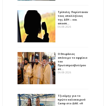
Τρίπολη: Παρίσταναν
τους υπαλλήλους
της ΔΕΗ – και
αποσπ…
06-08-2026
Ο Επιφάνιος
απένειμε το οφφίκιο
του
Πρωτοπρεσβυτέρου
στ…
06-08-2026
Τζιούμης για το
πρώτο καλοκαιρινό
Camp στο ΔΑΚ: «Η