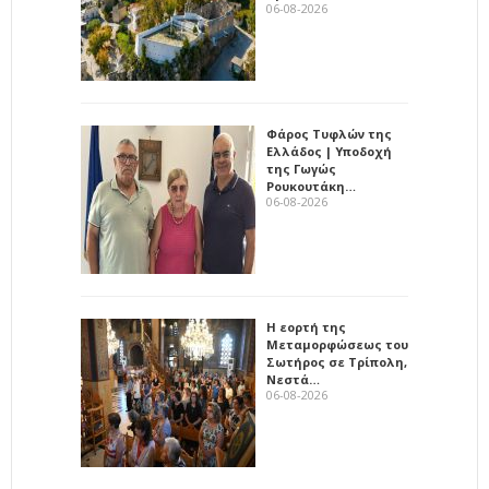
06-08-2026
Φάρος Τυφλών της
Ελλάδος | Υποδοχή
της Γωγώς
Ρουκουτάκη…
06-08-2026
Η εορτή της
Μεταμορφώσεως του
Σωτήρος σε Τρίπολη,
Νεστά…
06-08-2026