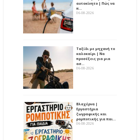
αυτοκίνητο | Πώς να
π…
06-08-2026
Ταξίδι με μηχανή το
καλοκαίρι | Να
προσέξεις για μια
ασ…
06-08-2026
Βλαχέρνα |
Εργαστήρια
ζωγραφικής και
ρομποτικής για παι…
06-08-2026