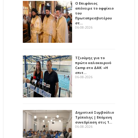
Ο Επιφάνιος
απένειμε το οφφίκιο
του
Πρωτοπρεσβυτέρου
στ…
06-08-2026
Τζιούμης για το
πρώτο καλοκαιρινό
Camp στο ΔΑΚ: «Η
επιτ…
06-08-2026
Δημοτικό Συμβούλιο
Τρίπολης | Επόμενη
συνεδρίαση στις 1…
06-08-2026