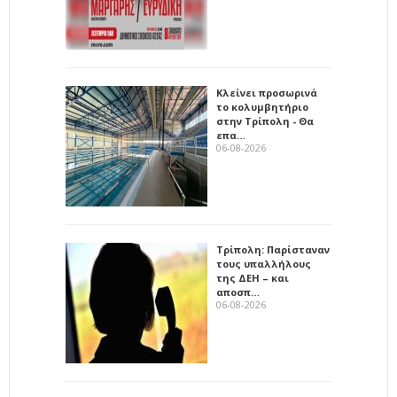
Κλείνει προσωρινά
το κολυμβητήριο
στην Τρίπολη - Θα
επα…
06-08-2026
Τρίπολη: Παρίσταναν
τους υπαλλήλους
της ΔΕΗ – και
αποσπ…
06-08-2026