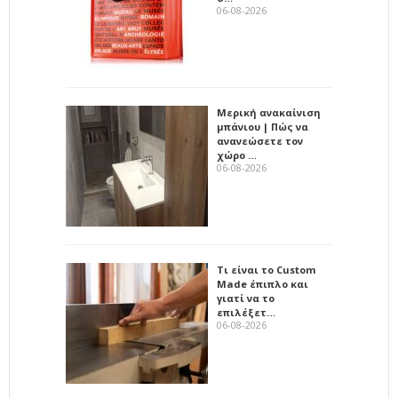
06-08-2026
Μερική ανακαίνιση
μπάνιου | Πώς να
ανανεώσετε τον
χώρο …
06-08-2026
Τι είναι το Custom
Made έπιπλο και
γιατί να το
επιλέξετ…
06-08-2026