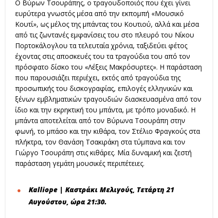
Ο Βύρων Τσουράπης, ο τραγουδοποιός που έχει γίνει
ευρύτερα γνωστός μέσα από την εκπομπή «Μουσικό
Kουτί», ως μέλος της μπάντας του Kουτιού, αλλά και μέσα
από τις ζωντανές εμφανίσεις του στο πλευρό του Νίκου
Πορτοκάλογλου τα τελευταία χρόνια, ταξιδεύει φέτος
έχοντας στις αποσκευές του τα τραγούδια του από τον
πρόσφατο δίσκο του «Λέξεις Μακρόσυρτες». Η παράσταση
που παρουσιάζει περιέχει, εκτός από τραγούδια της
προσωπικής του δισκογραφίας, επιλογές ελληνικών και
ξένων εμβληματικών τραγουδιών διασκευασμένα από τον
ίδιο και την εκρηκτική του μπάντα, με τρόπο μοναδικό. Η
μπάντα αποτελείται από τον Βύρωνα Τσουράπη στην
φωνή, το μπάσο και την κιθάρα, τον Στέλιο Φραγκούς στα
πλήκτρα, τον Θανάση Τσακιράκη στα τύμπανα και τον
Γιώργο Τσουράπη στις κιθάρες. Μία δυναμική και ζεστή
παράσταση γεμάτη μουσικές περιπέτειες.
Kalliope
| Καστράκι Μελιγούς, Τετάρτη 21
Αυγούστου, ώρα 21:30.