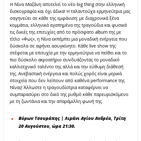
Η Νίνα Μαζάνη αποτελεί το νέο big thing στην ελληνική
δισκογραφία και όχι άδικα! Η ταλαντούχα ερμηνεύτρια μας
σαγηνεύει σε κάθε της εμφάνιση: με διαχρονικά ξένα
κομμάτια, ελληνικά αγαπημένα της τραγούδια και φυσικά
τις δικιές της επιτυχίες από το πρόσφατο album της με
τίτλο «Φως», η Νίνα εκπέμπει μια μοναδική ενέργεια που
δύσκολα σε αφήνει ασυγκίνητο. Κάθε live show της
στέφεται με επιτυχία με την ερμηνεύτρια να πείθει και το
πιο δύσκολο ακροατήριο συνδυάζοντας το μοναδικό
καλλιτεχνικό ταλέντο της αλλά και την εύθυμη διάθεσή
της. Ανεβαστική ενέργεια και πολύς χορός είναι μερικά
στοιχεία που δεν λείπουν από καθένα performance της
Νίνας! Άλλωστε η τραγουδίστρια καταφέρνει να
συμπαρασύρει στο δικό της ρυθμό κάθε παρευρισκόμενο
με τη ζωντάνια και την απαράμιλλη φωνή της.
Βύρων Τσουράπης | Λιμάνι Αγίου Ανδρέα, Τρίτη
20 Αυγούστου, ώρα 21:30.