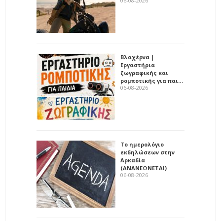
06-08-2026
Βλαχέρνα |
Εργαστήρια
ζωγραφικής και
ρομποτικής για παι…
06-08-2026
Το ημερολόγιο
εκδηλώσεων στην
Αρκαδία
(ΑΝΑΝΕΩΝΕΤΑΙ)
06-08-2026