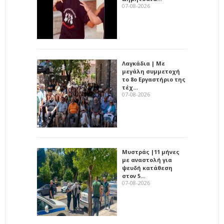
07-08-2026
Λαγκάδια | Με
μεγάλη συμμετοχή
το 8ο Εργαστήριο της
τέχ…
07-08-2026
Μυστράς |11 μήνες
με αναστολή για
ψευδή κατάθεση
στον 5…
07-08-2026