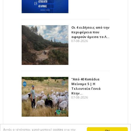
Οι 4 ειδήσεις από την
περιφέρεια που
αφορούν άμεσα το Λ…
07-08-2026
"Από 40 Κοπάδια
Μείναμε 5 | Η
Τελευταία Γενιά
Κτην…
07-08-2026
Αυτός ο ιστότοπος χρησιμοποιεί cookies για την
Ok!