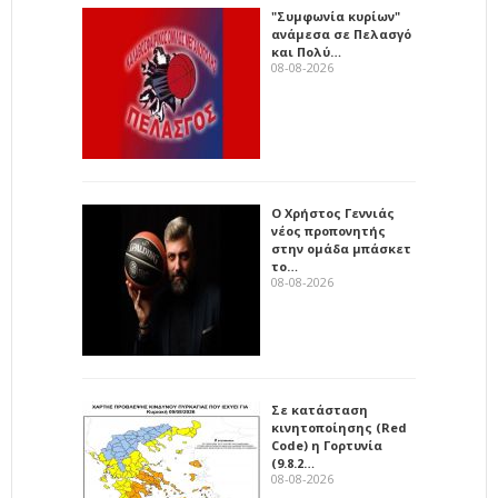
"Συμφωνία κυρίων"
ανάμεσα σε Πελασγό
και Πολύ…
08-08-2026
Ο Χρήστος Γεννιάς
νέος προπονητής
στην ομάδα μπάσκετ
το…
08-08-2026
Σε κατάσταση
κινητοποίησης (Red
Code) η Γορτυνία
(9.8.2…
08-08-2026