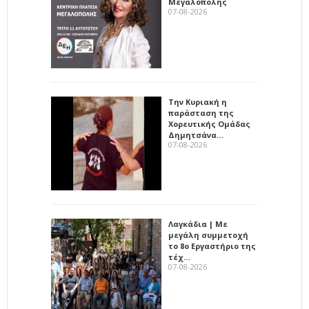
Μεγαλόπολης
07-08-2026
Την Κυριακή η
παράσταση της
Χορευτικής Ομάδας
Δημητσάνα…
07-08-2026
Λαγκάδια | Με
μεγάλη συμμετοχή
το 8ο Εργαστήριο της
τέχ…
07-08-2026