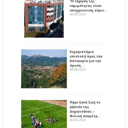
"Η τήρηση της
νομιμότητας είναι
υποχρεωτική, κύριε…
08-08-2026
Ευχαριστήρια
επιστολή προς την
Αστυνομία για την
άμεση …
08-08-2026
Πήρε ξανά ζωή το
γήπεδο της
Δημητσάνας –
Φιλική αναμέτρ…
08-08-2026