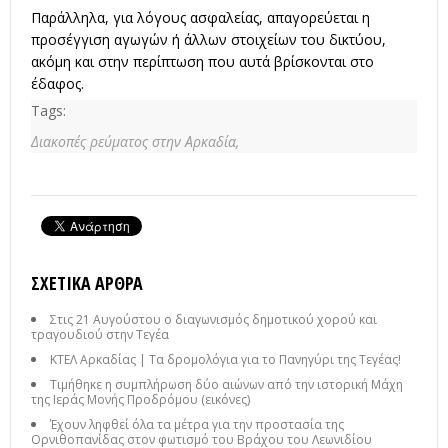
Παράλληλα, για λόγους ασφαλείας, απαγορεύεται η
προσέγγιση αγωγών ή άλλων στοιχείων του δικτύου,
ακόμη και στην περίπτωση που αυτά βρίσκονται στο
έδαφος.
Tags:
Διακοπές ρεύματος στην Αρκαδία,
ΣΧΕΤΙΚΆ ΆΡΘΡΑ
Στις 21 Αυγούστου ο διαγωνισμός δημοτικού χορού και
τραγουδιού στην Τεγέα
ΚΤΕΛ Αρκαδίας | Τα δρομολόγια για το Πανηγύρι της Τεγέας!
Τιμήθηκε η συμπλήρωση δύο αιώνων από την ιστορική Μάχη
της Ιεράς Μονής Προδρόμου (εικόνες)
Έχουν ληφθεί όλα τα μέτρα για την προστασία της
Ορνιθοπανίδας στον φωτισμό του Βράχου του Λεωνιδίου