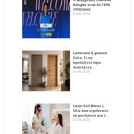
Adugbe στον ΑΣΤΕΡΑ
ΤΡΙΠΟΛΗΣ
05-08-2026
Laminate ή φυσικό
ξύλο; Τι να
προσέξετε πριν
διαλέξετε …
05-08-2026
Laser Full Bikini |
Όλα όσα ντρέπεστε
να ρωτήσετε για τ…
05-08-2026