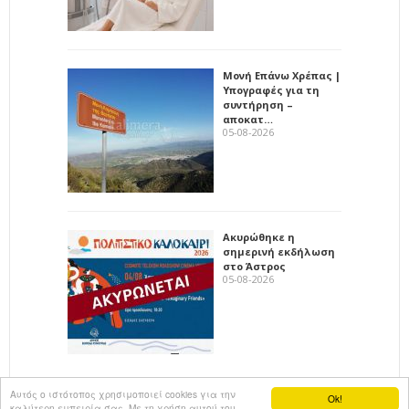
Μονή Επάνω Χρέπας |
Υπογραφές για τη
συντήρηση –
αποκατ…
05-08-2026
Ακυρώθηκε η
σημερινή εκδήλωση
στο Άστρος
05-08-2026
Αυτός ο ιστότοπος χρησιμοποιεί cookies για την
Ok!
καλύτερη εμπειρία σας. Με τη χρήση αυτού του
All rights reserved
KalimeraArkadia