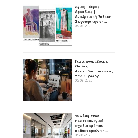
Άγιος Πέτρος
Αρκαδίας |
Αναδρομική Έκθεση
Ζωγραφικής τη…
05-08-2026
Γιατί αγοράζουμε
Online;
Αποκωδικοποιώντας
την ψυχολογί…
05-08-2026
10 λάθη στον
ηλεκτρολογικό
σχεδιασμό που
καθυστερούν τη…
05-08-2026