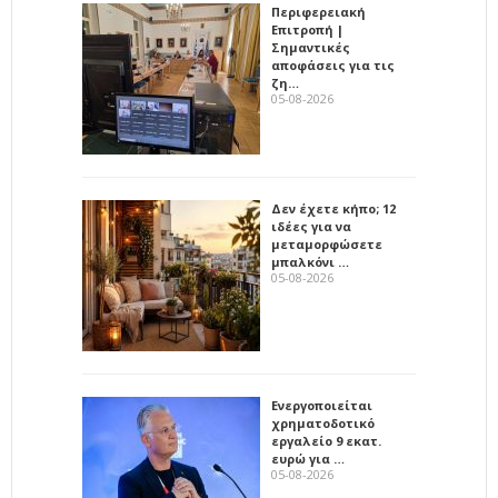
Περιφερειακή
Επιτροπή |
Σημαντικές
αποφάσεις για τις
ζη…
05-08-2026
Δεν έχετε κήπο; 12
ιδέες για να
μεταμορφώσετε
μπαλκόνι …
05-08-2026
Ενεργοποιείται
χρηματοδοτικό
εργαλείο 9 εκατ.
ευρώ για …
05-08-2026