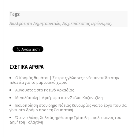
Tags:
Αδελφότητα Δημητσανιτών,
Αρχιεπίσκοπος Ιερώνυμος,
ΣΧΕΤΙΚΆ ΆΡΘΡΑ
Ο Κοσμάς θυμάται | Σε τρεις γλώσσες η νέα πινακίδα στην
πλατεία για το μαρτυρικό χωριό
Αύγουστος στο Ροεινό Αρκαδίας
Μεγαλόπολη | Αφιέρωμα στον Στέλιο Καζαντζίδη
Ικανοποίηση στον δήμο Νότιας Κυνουρίας για το έργο που θα
γίνει στο δρόμο προς τη Σαμπατική
Όταν ο Λάκης Χαλκιάς ήρθε στην Τρίπολη ... καλεσμένος του
Δημήτρη Ταλαγάνη