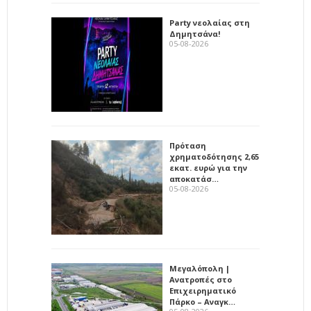
Party νεολαίας στη
Δημητσάνα!
05-08-2026
Πρόταση
χρηματοδότησης 2,65
εκατ. ευρώ για την
αποκατάσ…
05-08-2026
Μεγαλόπολη |
Ανατροπές στο
Επιχειρηματικό
Πάρκο – Αναγκ…