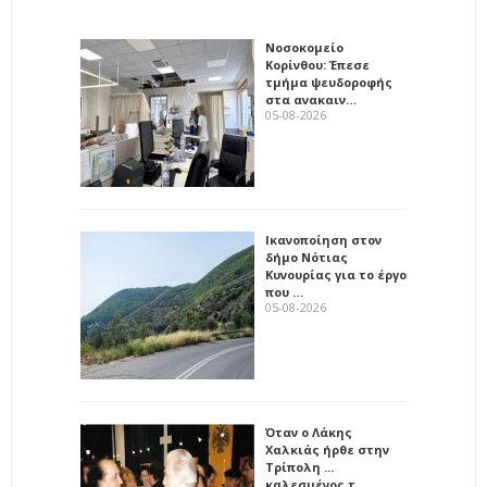
Νοσοκομείο
Κορίνθου: Έπεσε
τμήμα ψευδοροφής
στα ανακαιν…
05-08-2026
Ικανοποίηση στον
δήμο Νότιας
Κυνουρίας για το έργο
που …
05-08-2026
Όταν ο Λάκης
Χαλκιάς ήρθε στην
Τρίπολη ...
καλεσμένος τ…