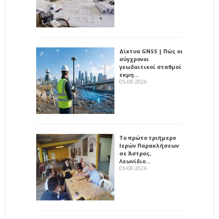
Δίκτυα GNSS | Πώς οι
σύγχρονοι
γεωδαιτικοί σταθμοί
εκμη…
05-08-2026
Το πρώτο τριήμερο
Ιερών Παρακλήσεων
σε Άστρος,
Λεωνίδιο…
05-08-2026