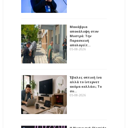
Μακάβρια
αποκάλυψη στον
Μυστρά: Την
Παρασκευή
απολογείτ…
05-08-2026
Έβαλες οπτική ίνα
αλλά το ίντερνετ
ακόμα κολλάει; Το
συ…
05-08-2026
Η Νιγηριανή Olamide