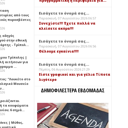
προγραμματική η Περιφέρεια για…
2026
σταση
Εισάγετε το όνομά σας...
ρτυρίας από τους
Παρασκευή, 07 Αυγούστου 2026 06:57
κούς πυροσβέστες
Συνεχίστε!!! Έχετε πολλά να
2026
κλείσετε ακόμα!!!
ς οδηγός
γού στην εθνική
Εισάγετε το όνομά σας...
πάρτης - Τρίπολ…
Παρασκευή, 07 Αυγούστου 2026 06:56
2026
Θέλουμε εγκαίνια!!!!
ήμου Τρίπολης |
λή αιτήσεων για
Εισάγετε το όνομά σας...
όγραμμα …
Πέμπτη, 06 Αυγούστου 2026 21:29
2026
Είστε γραφικοί και για γέλια Τίποτα
τος: "Λουκέτο στο
λιγότερο
ολογικό Μουσείο
υ…
ΔΗΜΟΦΙΛΕΣΤΕΡΑ ΕΒΔΟΜΑΔΑΣ
2026
χρειάζονται
ή τα κουφώματα
ινίου; 6 σημά…
2026
όνες | Μύθος,
ή μυστικό