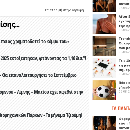
αυτοπ
06-08-
Επιστροφή στην κορυφή
After 
έγκαυμ
σης...
την φ
06-08-
Trends
ποιος χρηματοδοτεί το κόμμα του»
Οι κο
που μ
06-08-
2025 εκτοξεύτηκαν, φτάνοντας τα 1,16 δισ."!
Τι είδ
τη με
σήμερ
- Θα επαναλειτουργήσει το Σεπτέμβριο
06-08-
Πόσο 
γήπεδο
ενού – Λίμνης – Ματίου έχει αφεθεί στην
06-08-
ΤΑ ΠΑΝΤ
ιομηχανικών Πάρκων - Το μήνυμα Τζιούμη!
Φερομ
τάση 
αυτοπ