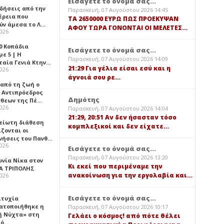
Εισάγετε το όνομά σας...
ιδήσεις από την
Παρασκευή, 07 Αυγούστου 2026 14:45
έρεια που
TA 2650000 ΕΥΡΩ ΠΩΣ ΠΡΟΕΚΥΨΑΝ
ύν άμεσα το Λ…
ΑΦΟΥ ΤΩΡΑ ΓΟΝΟΝΤΑΙ ΟΙ ΜΕΛΕΤΕΣ…
2026
0 Κοπάδια
Εισάγετε το όνομά σας...
ε 5 | Η
Παρασκευή, 07 Αυγούστου 2026 14:09
ταία Γενιά Κτην…
21:29 Για γέλια είσαι εσύ και η
2026
άγνοιά σου ρε…
 από τη ζωή ο
 Αντιπρόεδρος
Δημότης
νθεων της Πέ…
2026
Παρασκευή, 07 Αυγούστου 2026 14:04
21:29, 20:51 Αν δεν ήσασταν τόσο
είωτη διάθεση
κομπλεξικοί και δεν είχατε…
ζονται οι
νήσεις του Πανθ…
2026
Εισάγετε το όνομά σας...
Παρασκευή, 07 Αυγούστου 2026 13:20
ωνία Νίκα στον
Κι εκεί που περιμέναμε την
Α ΤΡΙΠΟΛΗΣ
ανακοίνωση για την εργολαβία και…
2026
Εισάγετε το όνομά σας...
ιτυχία
ατοποιήθηκε η
Παρασκευή, 07 Αυγούστου 2026 10:17
ή Νύχτα» στη
Γελάει ο κόσμος! από πότε θέλει
λό…