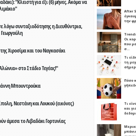
άκι): "Κλειστή για έξι (6) μήνες. Ακόμα να
λιμάκιο"
After 
έγκαυμ
την φ
ε λόγω συνταξιοδότησης η Διευθύντρια,
 Γεωργούλη
Trends
Οι κο
που μ
σ…
 της Χιροσίμα και του Ναγκασάκι
Τι είδ
τη με
λώνια» στο Στάδιο Τεγέας!"
σήμερ
Πόσο 
Γιάννη Μπουντρούκα
γήπεδο
πολη, Νεστάνη και Λουκού (εικόνες)
Τι είν
και γι
δεδομ
ούν άμεσα το Λιβαδάκι Γορτυνίας
Μερικ
μπάνιο