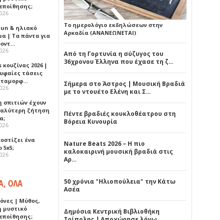
εποίθησης;
2026
Το ημερολόγιο εκδηλώσεων στην
Sun & ηλιακό
Αρκαδία (ΑΝΑΝΕΩΝΕΤΑΙ)
α | Τα πάντα για
ροντ…
2026
Από τη Γορτυνία η σύζυγος του
36χρονου Έλληνα που έχασε τη ζ…
 κουζίνας 2026 |
ρυφαίες τάσεις
εταμορφ…
Σήμερα στο Άστρος | Μουσική Βραδιά
2026
με το ντουέτο Ελένη και Σ…
η σπιτιών έχουν
γαλύτερη ζήτηση
Πέντε βραδιές κουκλοθέατρου στη
α;
Βόρεια Κυνουρία
2026
κοστίζει ένα
Nature Beats 2026 – Η πιο
 5x5;
καλοκαιρινή μουσική βραδιά στις
2026
Αρ…
Α, ΟΛΑ
50 χρόνια "Ηλιοπούλεια" την Κάτω
Ασέα
όνες | Μύθος,
ή μυστικό
Δημόσια Κεντρική Βιβλιοθήκη
εποίθησης;
Τρίπολης | Αποχώρησε λόγω