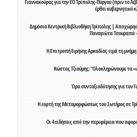
Γιαννακούρας για την EO Τρίπολης-Πύργου (πριν το Λιβαδ
έρθει κυβερνητικό κ
Δημόσια Κεντρική Βιβλιοθήκη Τρίπολης | Αποχώρησ
Παναγιώτα Τσουραπά -
Η Επιτροπή Ειρήνης Αρκαδίας τιμά τη μνήμη
Κώστας Τζιούμης: "Ολοκληρώνουμε τα «Α
Ώρα συνταξιοδότησης για τον 
Η εορτή της Μεταμορφώσεως του Σωτήρος σε Τρί
Οι 4 ειδήσεις από την περιφέρεια που αφορ