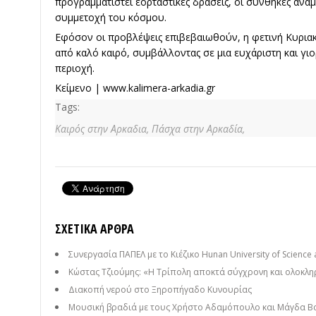
προγραμματιστεί εορταστικές δράσεις, οι συνθήκες αναμέ
συμμετοχή του κόσμου.
Εφόσον οι προβλέψεις επιβεβαιωθούν, η φετινή Κυρια
από καλό καιρό, συμβάλλοντας σε μια ευχάριστη και γι
περιοχή.
Κείμενο |
www.kalimera-arkadia.g
r
Tags:
Καιρός στην Αρκαδια,
Πάσχα στην Αρκαδία,
ΣΧΕΤΙΚΆ ΆΡΘΡΑ
Συνεργασία ΠΑΠΕΛ με το Κιέζικο Hunan University of Science a
Κώστας Τζιούμης: «Η Τρίπολη αποκτά σύγχρονη και ολοκλη
Διακοπή νερού στο Ξηροπήγαδο Κυνουρίας
Μουσική βραδιά με τους Χρήστο Αδαμόπουλο και Μάγδα Β