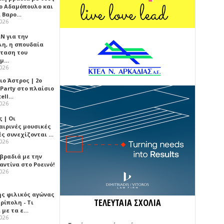
ο Αδαμόπουλο και
 Βαρο…
2026
Ν για την
λη, η σπουδαία
ταση του
ημ…
2026
ιο Άστρος | 2ο
 Party στο πλαίσιο
tell…
2026
 | Οι
αιρινές μουσικές
ές συνεχίζονται …
2026
 βραδιά με την
ντίνα στο Ροεινό!
2026
ής φιλικός αγώνας
ΤΕΛΕΥΤΑΙΑ ΣΧΟΛΙΑ
ρίπολη - Τι
 με τα ε…
2026