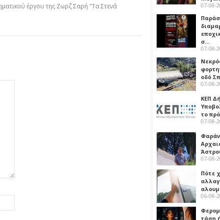
07-08-
ματικού έργου της Ζωρζ Σαρή "Τα Στενά
Παρά
διαμα
εποχι
σ…
07-08-
Νεκρό
φορτη
οδό Σ
07-08-
ΚΕΠ Δ
Υποβο
το πρ
07-08-
Φαράν
Αρχαι
Άστρο
07-08-
Πότε 
αλλαγ
αλουμ
06-08-
Φερομ
τάση 