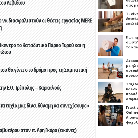
ανανε
του Λεβιδίου
σας μ
Τι είν
έπιπλο
 να διασφαλιστούν οι θέσεις εργασίας MERE
επιλέ
η
Πώς πρ
σωστή
ίκεντρο το Καταδυτικό Πάρκο Τυρού και η
το καλ
ιδίου
Διακο
με ηλ
που θα γίνει στο δρόμο προς τη Σαμπατική
αυτοκ
προετ
Ταξίδ
ην Ε.Ο. Τρίπολης – Καρκαλούς
καλοκ
προσέξ
ασφαλ
επιτυχία μας δίνει δύναμη να συνεχίσουμε»
Γιατί
Online
Αποκω
ψυχολ
βυτέρου στον π. Άρη Γκόρο (εικόνες)