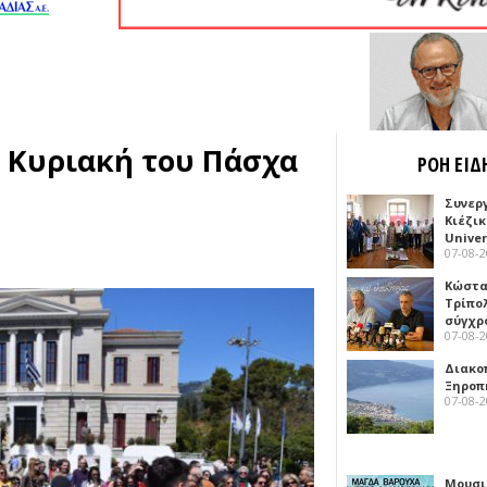
ν Κυριακή του Πάσχα
ΡΟΗ ΕΙΔ
Συνερ
Κιέζι
Univer
07-08-
Κώστα
Τρίπο
σύγχρ
07-08-
Διακο
Ξηροπ
07-08-
Μουσι