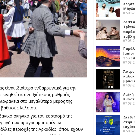
Χρήστ
Μάγδα
07-08-
ΔΩΡΕΑ
Τρίπο
παράσ
εμβλ
07-08-
Παράλ
Junior
του Es
07-08-
Άστρος
καλοκ
βραδι
07-08-
ς είναι ιδιαίτερα ενθαρρυντικά για την
 κινηθεί σε ανοιξιάτικους ρυθμούς.
Λαϊκή
Κωνστα
ηλιοφάνεια στο μεγαλύτερο μέρος της
07-08-
0 βαθμούς Κελσίου.
δανικό σκηνικό για τον εορτασμό της
Διεθν
στην Τ
εξαγωγή των προγραμματισμένων
ισχύει
 άλλες περιοχές της Αρκαδίας, όπου έχουν
07-08-