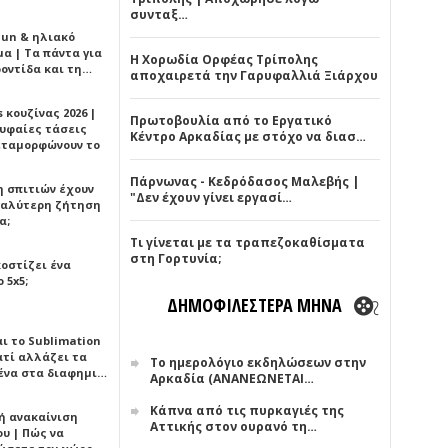
συνταξ…
Sun & ηλιακό
α | Τα πάντα για
Η Χορωδία Ορφέας Τρίπολης
ροντίδα και τη…
αποχαιρετά την Γαρυφαλλιά Ξιάρχου
 κουζίνας 2026 |
Πρωτοβουλία από το Εργατικό
ρυφαίες τάσεις
Κέντρο Αρκαδίας με στόχο να διασ…
εταμορφώνουν το
Πάρνωνας - Κεδρόδασος Μαλεβής |
η σπιτιών έχουν
"Δεν έχουν γίνει εργασί…
γαλύτερη ζήτηση
α;
Τι γίνεται με τα τραπεζοκαθίσματα
στη Γορτυνία;
κοστίζει ένα
 5x5;
ΔΗΜΟΦΙΛΕΣΤΕΡΑ ΜΗΝΑ
αι το Sublimation
ατί αλλάζει τα
Το ημερολόγιο εκδηλώσεων στην
ένα στα διαφημι…
Αρκαδία (ΑΝΑΝΕΩΝΕΤΑΙ…
Κάπνα από τις πυρκαγιές της
ή ανακαίνιση
Αττικής στον ουρανό τη…
υ | Πώς να