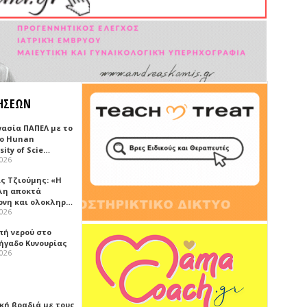
ΗΣΕΩΝ
γασία ΠΑΠΕΛ με το
κο Hunan
sity of Scie…
2026
ς Τζιούμης: «Η
λη αποκτά
ονη και ολοκληρ…
2026
πή νερού στο
ήγαδο Κυνουρίας
2026
κή βραδιά με τους