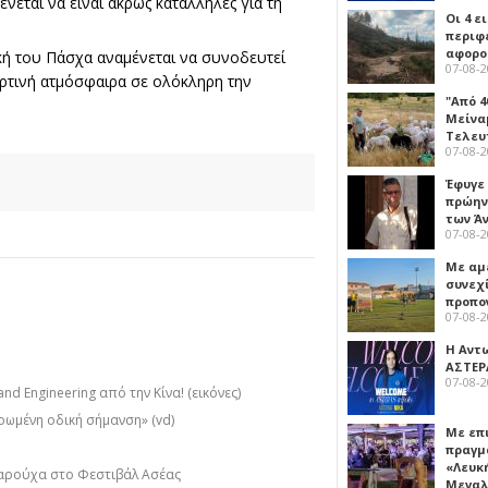
νεται να είναι άκρως κατάλληλες για τη
Οι 4 ε
περιφ
αφορο
κή του Πάσχα αναμένεται να συνοδευτεί
07-08-
ορτινή ατμόσφαιρα σε ολόκληρη την
"Από 4
Μείναμ
Τελευ
07-08-
Έφυγε
πρώην
των Ά
07-08-
Με αμ
συνεχί
προπο
07-08-
Η Αντ
ΑΣΤΕΡ
07-08-
nd Engineering από την Κίνα! (εικόνες)
ρωμένη οδική σήμανση» (vd)
Με επ
πραγμ
«Λευκ
αρούχα στο Φεστιβάλ Ασέας
Μεγα