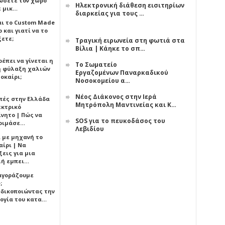
ώσετε τον χώρο
Ηλεκτρονική διάθεση εισιτηρίων
ε μικ…
διαρκείας για τους …
αι το Custom Made
 και γιατί να το
ξετε;
Τραγική ειρωνεία στη φωτιά στα
Βίλια | Κάηκε το σπ…
έπει να γίνεται η
Το Σωματείο
 φύλαξη χαλιών
Εργαζομένων Παναρκαδικού
οκαίρι;
Νοσοκομείου α…
Νέος Διάκονος στην Ιερά
πές στην Ελλάδα
Μητρόπολη Μαντινείας και Κ…
εκτρικό
ίνητο | Πώς να
SOS για το πευκοδάσος του
οιμάσε…
Λεβιδίου
ι με μηχανή το
αίρι | Να
εις για μια
ή εμπει…
 αγοράζουμε
;
δικοποιώντας την
ογία του κατα…