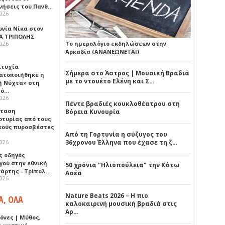
νήσεις του Πανθ…
2026
ωνία Νίκα στον
Α ΤΡΙΠΟΛΗΣ
2026
Το ημερολόγιο εκδηλώσεων στην
Αρκαδία (ΑΝΑΝΕΩΝΕΤΑΙ)
ιτυχία
Σήμερα στο Άστρος | Μουσική Βραδιά
ατοποιήθηκε η
με το ντουέτο Ελένη και Σ…
ή Νύχτα» στη
λό…
2026
Πέντε βραδιές κουκλοθέατρου στη
σταση
Βόρεια Κυνουρία
ρτυρίας από τους
κούς πυροσβέστες
Από τη Γορτυνία η σύζυγος του
2026
36χρονου Έλληνα που έχασε τη ζ…
ς οδηγός
γού στην εθνική
50 χρόνια "Ηλιοπούλεια" την Κάτω
πάρτης - Τρίπολ…
Ασέα
2026
Nature Beats 2026 – Η πιο
Α, ΟΛΑ
καλοκαιρινή μουσική βραδιά στις
Αρ…
όνες | Μύθος,