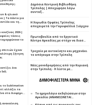
ή μυστικό
εποίθησης;
Δημόσια Κεντρική Βιβλιοθήκη
Τρίπολης | Αποχώρησε λόγω
συνταξ…
Sun & ηλιακό
α | Τα πάντα για
ροντίδα και τη…
Η Χορωδία Ορφέας Τρίπολης
αποχαιρετά την Γαρυφαλλιά Ξιάρχου
 κουζίνας 2026 |
ρυφαίες τάσεις
Πρωτοβουλία από το Εργατικό
εταμορφώνουν το
Κέντρο Αρκαδίας με στόχο να διασ…
η σπιτιών έχουν
Τροχαίο με αυτοκίνητο και μηχανάκι
γαλύτερη ζήτηση
το απόγευμα στην Τρίπολη
α;
Νέες μονοδρομήσεις από την Κυριακή
κοστίζει ένα
στην Τρίπολη - Η λίστα με…
 5x5;
ΔΗΜΟΦΙΛΕΣΤΕΡΑ ΜΗΝΑ
αι το Sublimation
ατί αλλάζει τα
ένα στα διαφημι…
Το ημερολόγιο εκδηλώσεων στην
Αρκαδία (ΑΝΑΝΕΩΝΕΤΑΙ…
ή ανακαίνιση
Κάπνα από τις πυρκαγιές της