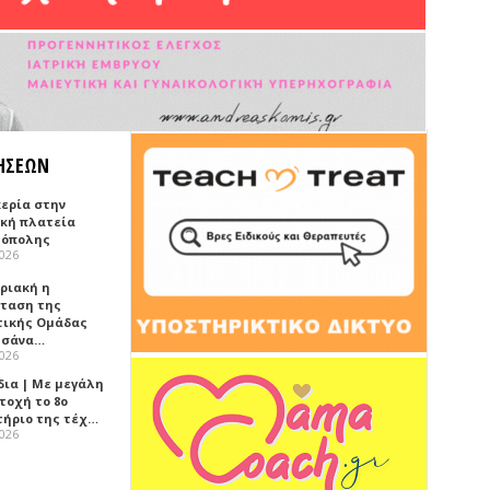
ΗΣΕΩΝ
κερία στην
ική πλατεία
όπολης
2026
υριακή η
ταση της
τικής Ομάδας
τσάνα…
2026
δια | Με μεγάλη
τοχή το 8ο
τήριο της τέχ…
2026