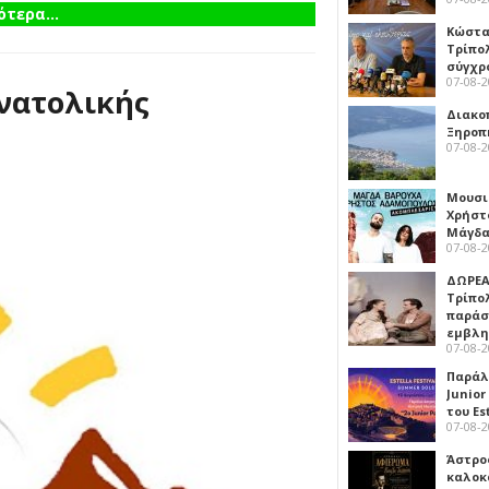
τερα...
Κώστα
Τρίπο
σύγχρ
07-08-
Ανατολικής
Διακο
Ξηροπ
07-08-
Μουσι
Χρήστ
Μάγδα
07-08-
ΔΩΡΕΑ
Τρίπο
παράσ
εμβλ
07-08-
Παράλ
Junior
του Es
07-08-
Άστρος
καλοκ