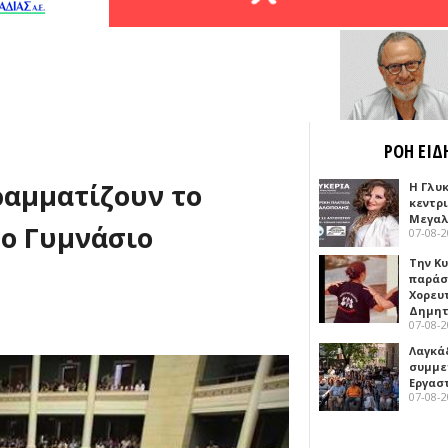
ΡΟΗ ΕΙΔ
ραμματίζουν το
Η Γλυ
κεντρ
Μεγαλ
2ο Γυμνάσιο
07-08-
Την Κ
παράσ
Χορευ
Δημη
07-08-
Λαγκά
συμμε
Εργασ
07-08-