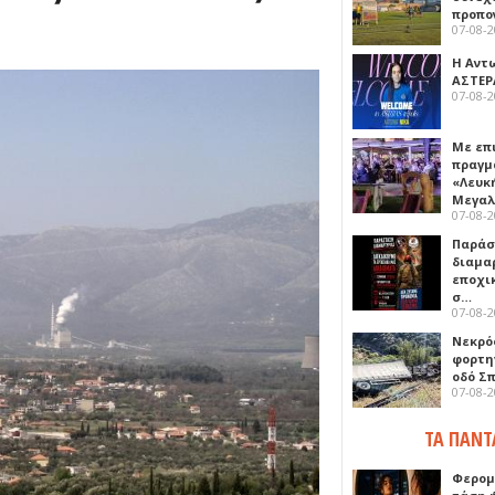
προπο
07-08-
Η Αντ
ΑΣΤΕΡ
07-08-
Με επ
πραγμ
«Λευκ
Μεγα
07-08-
Παρά
διαμα
εποχι
σ…
07-08-
Νεκρό
φορτη
οδό Σ
07-08-
ΤΑ ΠΑΝΤ
Φερομ