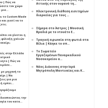
υ | Πώς να
Αττικής στον ουρανό τη…
ώσετε τον χώρο
ε μικ…
Ηλεκτρονική διάθεση εισιτηρίων
διαρκείας για τους …
αι το Custom Made
 και γιατί να το
ξετε;
Σήμερα στο Άστρος | Μουσική
Βραδιά με το ντουέτο Ε…
έπει να γίνεται η
 φύλαξη χαλιών
Τραγική ειρωνεία στη φωτιά στα
οκαίρι;
Βίλια | Κάηκε το σπ…
Το Σωματείο
πές στην Ελλάδα
Εργαζομένων Παναρκαδικού
εκτρικό
Νοσοκομείου α…
ίνητο | Πώς να
οιμάσε…
Νέος Διάκονος στην Ιερά
Μητρόπολη Μαντινείας και Κ…
ι με μηχανή το
αίρι | Να
εις για μια
ή εμπει…
 αγοράζουμε
;
δικοποιώντας την
ογία του κατα…