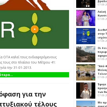
βραδι
07-08-
Λαϊκή
Κωνστα
07-08-
Διεθν
στην Τ
ισχύει
07-08-
Οι 4 ε
περιφ
αφορο
ία ΟΤΑ καλεί τους ενδιαφερόμενους
07-08-
ς τους στo πλαίσιο του Μέτρου 41:
"Από 4
ηνία την 31-01-2013.
Μείναμ
Τελευ
τερα...
07-08-
Έφυγε
πρώην
όφαση για την
των Ά
07-08-
πτυξιακού τέλους
Με αμ
συνεχί