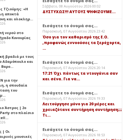
Εισάγετε το όνομά σας...
Σάββατο, 08 Αυγούστου 2026 00:02
ς Τζιούμης: «Η
ΔΥΣΤΥΧΩΣ!!! ΑΥΤΟΥΣ ΨΗΦΙΖΟΥΜΕ...
λη αποκτά
ονη και ολοκληρ…
2026
Εισάγετε το όνομά σας...
Παρασκευή, 07 Αυγούστου 2026 23:42
πή νερού στο
Όσο για τον καθαρισμό της Ε.Ο.
ήγαδο Κυνουρίας
2026
,προφανώς εννοούσες τα ξερόχορτα,
…
κή βραδιά με τους
ο Αδαμόπουλο και
Εισάγετε το όνομά σας...
 Βαρο…
Παρασκευή, 07 Αυγούστου 2026 20:14
2026
17:21 Όχι πάντως τα ντουγάνια σαν
και σένα. Για να…
Ν για την
λη, η σπουδαία
ταση του
Εισάγετε το όνομά σας...
ημ…
Παρασκευή, 07 Αυγούστου 2026 19:33
2026
Λειτούργησε μόνο για 20 μέρες και
ιο Άστρος | 2ο
χρειαζότανε συντήρηση συντήρηση;;;
 Party στο πλαίσιο
Τι…
tell…
2026
Εισάγετε το όνομά σας...
 | Οι
Παρασκευή, 07 Αυγούστου 2026 18:53
αιρινές μουσικές