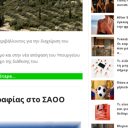
τάση 
αυτοπ
After 
έγκαυμ
την φ
Trends
ιβάλλοντος για την διαχείριση του
Οι κο
που μ
σ…
σημο και στην νέα απόφαση του Υπουργείου
Τι είδ
χο της διάθεσης του.
τη με
σήμερ
τερα...
Πόσο 
γήπεδο
ραφίας στο ΣΑΟΟ
Τι είν
και γι
δεδομ
Μερικ