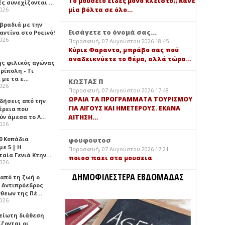
Τό μουσείο είδες μόνο κλειστό;; Κάνε
ές συνεχίζονται …
μία βόλτα σε όλο…
2026
 βραδιά με την
Εισάγετε το όνομά σας...
ντίνα στο Ροεινό!
2026
Παρασκευή, 07 Αυγούστου 2026 18:45
Κύριε Φαραντο, μπράβο σας πού
αναδεικνύετε το θέμα, αλλά τώρα…
ής φιλικός αγώνας
ρίπολη - Τι
 με τα ε…
ΚΩΣΤΑΣ Π
2026
Παρασκευή, 07 Αυγούστου 2026 17:48
ΩΡΑΙΑ ΤΑ ΠΡΟΓΡΑΜΜΑΤΑ ΤΟΥΡΙΣΜΟΥ
ιδήσεις από την
ΓΙΑ ΛΙΓΟΥΣ ΚΑΙ ΗΜΕΤΕΡΟΥΣ. ΕΚΑΝΑ
έρεια που
ύν άμεσα το Λ…
ΑΙΤΗΣΗ…
2026
0 Κοπάδια
φουφουτοσ
ε 5 | Η
Παρασκευή, 07 Αυγούστου 2026 17:21
ταία Γενιά Κτην…
ποιοσ παει στα μουσεια
2026
ΔΗΜΟΦΙΛΕΣΤΕΡΑ ΕΒΔΟΜΑΔΑΣ
 από τη ζωή ο
 Αντιπρόεδρος
νθεων της Πέ…
2026
είωτη διάθεση
ζονται οι