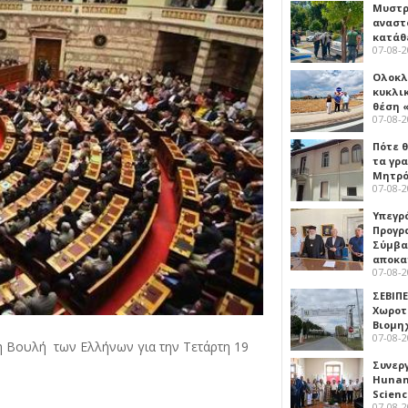
Μυστρ
αναστ
κατάθ
07-08-
Ολοκλ
κυκλι
θέση 
07-08-
Πότε θ
τα γρ
Μητρό
07-08-
Υπεγρ
Προγρ
Σύμβα
αποκα
07-08-
ΣΕΒΙΠΕ
Χωροτ
Βιομη
07-08-
η Βουλή των Ελλήνων για την Τετάρτη 19
Συνερ
Hunan 
Scien
07-08-