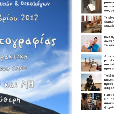
μπάνιο
ανανε
σας μ
Τι είν
έπιπλο
επιλέ
Πώς πρ
σωστή
το καλ
Διακο
με ηλ
αυτοκ
προετ
Ταξίδ
καλοκ
προσέξ
ασφαλ
Γιατί
Online
Αποκω
ψυχολ