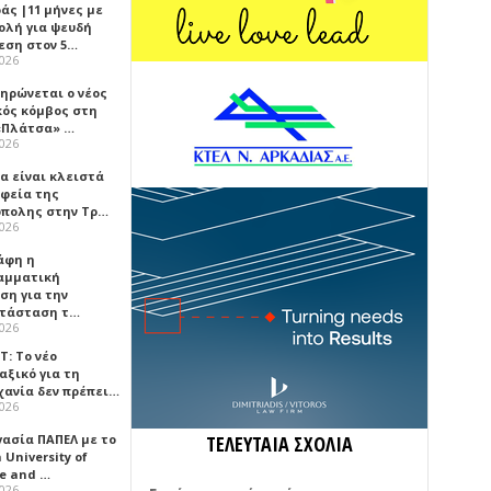
άς |11 μήνες με
ολή για ψευδή
εση στον 5…
2026
ηρώνεται ο νέος
κός κόμβος στη
«Πλάτσα» …
2026
α είναι κλειστά
αφεία της
πολης στην Τρ…
2026
άφη η
αμματική
ση για την
τάσταση τ…
2026
Τ: Το νέο
αξικό για τη
χανία δεν πρέπει…
2026
γασία ΠΑΠΕΛ με το
ΤΕΛΕΥΤΑΙΑ ΣΧΟΛΙΑ
University of
ce and …
2026