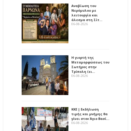
Αναβίωση του
Νερόμυλου με
λειτουργία και
άλεσμα στη Σίτ…
06-08-2026
Η γιορτή της
Μεταμορφώσεως του
Σωτήρος στην
Τρίπολη (ει…
06-08-2026
ΚΚΕ | Εκδήλωση
τιμής και μνήμης θα
γίνει στον Άγιο Βασί…
06-08-2026