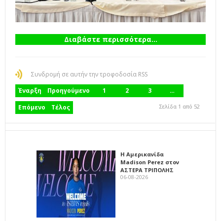
Διαβάστε περισσότερα...
Συνδρομή σε αυτήν την τροφοδοσία RSS
Έναρξη
Προηγούμενο
1
2
3
…
Σελίδα 1 από 52
Επόμενο
Τέλος
Η Αμερικανίδα
Madison Perez στον
ΑΣΤΕΡΑ ΤΡΙΠΟΛΗΣ
06-08-2026