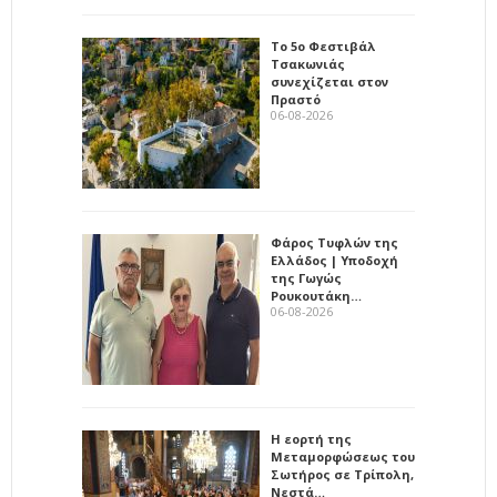
Το 5ο Φεστιβάλ
Τσακωνιάς
συνεχίζεται στον
Πραστό
06-08-2026
Φάρος Τυφλών της
Ελλάδος | Υποδοχή
της Γωγώς
Ρουκουτάκη…
06-08-2026
Η εορτή της
Μεταμορφώσεως του
Σωτήρος σε Τρίπολη,
Νεστά…