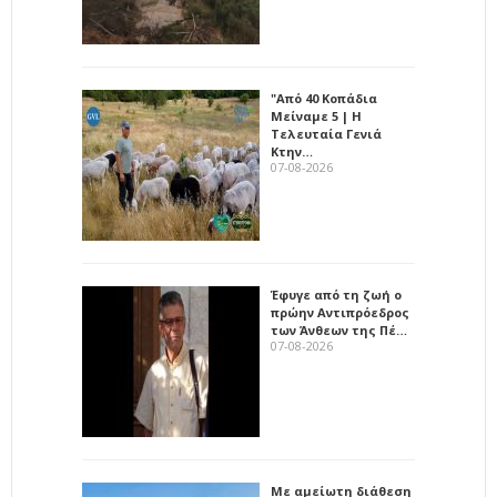
"Από 40 Κοπάδια
Μείναμε 5 | Η
Τελευταία Γενιά
Κτην…
07-08-2026
Έφυγε από τη ζωή ο
πρώην Αντιπρόεδρος
των Άνθεων της Πέ…
07-08-2026
Με αμείωτη διάθεση