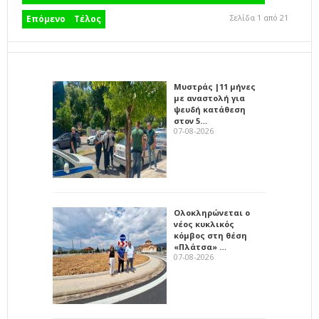
Σελίδα 1 από 21
Επόμενο
Τέλος
Μυστράς |11 μήνες
με αναστολή για
ψευδή κατάθεση
στον 5…
07-08-2026
Ολοκληρώνεται ο
νέος κυκλικός
κόμβος στη θέση
«Πλάτσα» …
07-08-2026