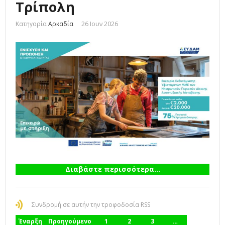
Τρίπολη
Κατηγορία
Αρκαδία
26 Ιουν 2026
Διαβάστε περισσότερα...
Συνδρομή σε αυτήν την τροφοδοσία RSS
Έναρξη
Προηγούμενο
1
2
3
…