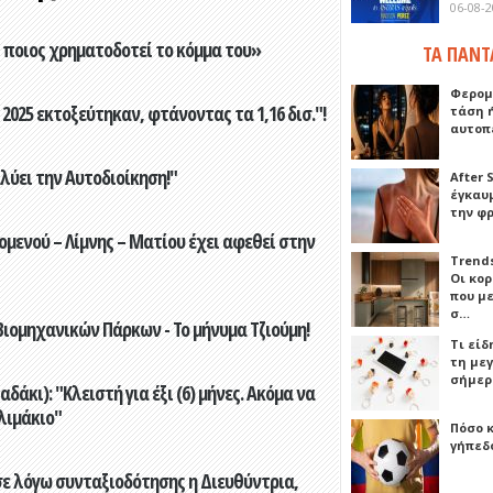
06-08-
ποιος χρηματοδοτεί το κόμμα του»
ΤΑ ΠΑΝΤ
Φερομ
2025 εκτοξεύτηκαν, φτάνοντας τα 1,16 δισ."!
τάση 
αυτοπ
ύει την Αυτοδιοίκηση!"
After 
έγκαυμ
την φ
ενού – Λίμνης – Ματίου έχει αφεθεί στην
Trends
Οι κο
που μ
σ…
ιομηχανικών Πάρκων - Το μήνυμα Τζιούμη!
Τι είδ
τη με
σήμερ
άκι): "Κλειστή για έξι (6) μήνες. Ακόμα να
λιμάκιο"
Πόσο 
γήπεδο
ε λόγω συνταξιοδότησης η Διευθύντρια,