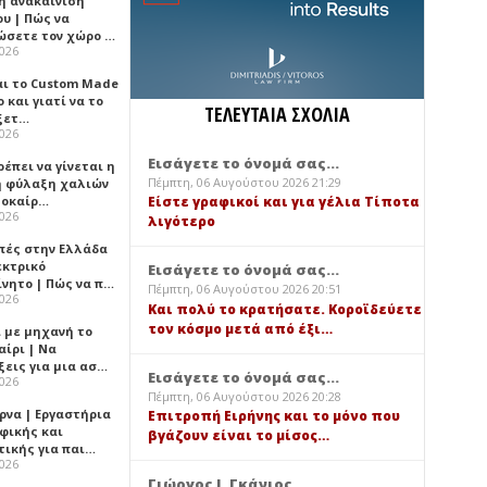
ή ανακαίνιση
υ | Πώς να
ώσετε τον χώρο …
2026
αι το Custom Made
 και γιατί να το
ΤΕΛΕΥΤΑΙΑ ΣΧΟΛΙΑ
ξετ…
2026
Εισάγετε το όνομά σας...
έπει να γίνεται η
Πέμπτη, 06 Αυγούστου 2026 21:29
 φύλαξη χαλιών
λοκαίρ…
Είστε γραφικοί και για γέλια Τίποτα
2026
λιγότερο
πές στην Ελλάδα
εκτρικό
Εισάγετε το όνομά σας...
ίνητο | Πώς να π…
Πέμπτη, 06 Αυγούστου 2026 20:51
2026
Και πολύ το κρατήσατε. Κοροϊδεύετε
τον κόσμο μετά από έξι…
ι με μηχανή το
αίρι | Να
ξεις για μια ασ…
Εισάγετε το όνομά σας...
2026
Πέμπτη, 06 Αυγούστου 2026 20:28
ρνα | Εργαστήρια
Επιτροπή Ειρήνης και το μόνο που
φικής και
βγάζουν είναι το μίσος…
τικής για παι…
2026
Γιώργος Ι. Γκάνιος