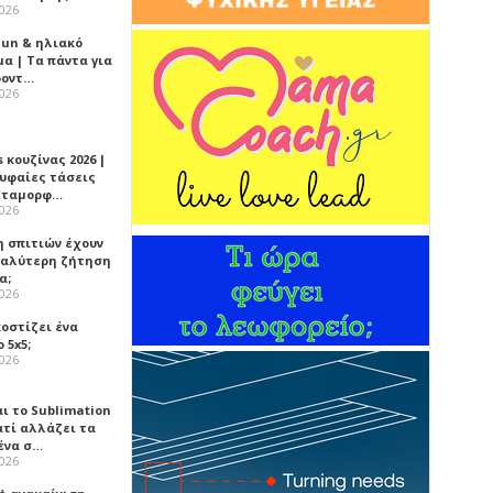
2026
Sun & ηλιακό
α | Τα πάντα για
ροντ…
2026
 κουζίνας 2026 |
ρυφαίες τάσεις
εταμορφ…
2026
η σπιτιών έχουν
γαλύτερη ζήτηση
α;
2026
κοστίζει ένα
 5x5;
2026
αι το Sublimation
ατί αλλάζει τα
ένα σ…
2026