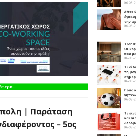
06-08-
After 
έγκαυμ
την φ
06-08-
Trends
Οι κο
που μ
06-08-
Τι είδ
τη με
σήμερ
06-08-
τερα...
Πόσο 
γήπεδο
06-08-
ρίπολη | Παράταση
Τι είν
και γι
διαφέροντος – 5ος
δεδομ
06-08-