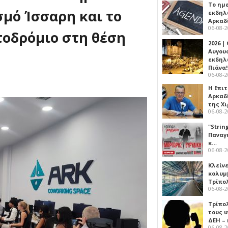
Το ημ
σμό Ίσσαρη και το
εκδηλ
Αρκαδ
06-08-
τοδρόμιο στη θέση
2026 |
Αυγου
εκδηλ
Πιάνα!
06-08-
Η Επι
Αρκαδ
της Χ
06-08-
"Strin
Παναγ
κ…
06-08-
Κλείν
κολυμ
Τρίπο
06-08-
Τρίπο
τους 
ΔΕΗ –
06-08-