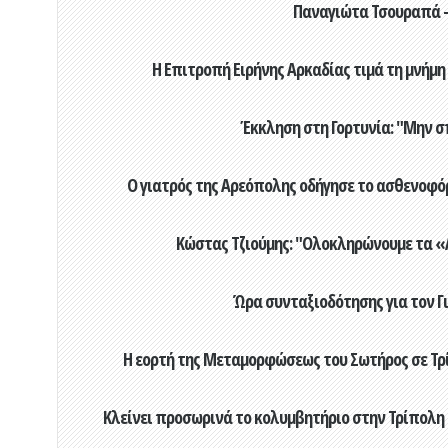
Παναγιώτα Τσουραπά -
Η Επιτροπή Ειρήνης Αρκαδίας τιμά τη μνήμη
Έκκληση στη Γορτυνία: "Μην σ
Ο γιατρός της Αρεόπολης οδήγησε το ασθενοφόρ
Κώστας Τζιούμης: "Ολοκληρώνουμε τα «Α
Ώρα συνταξιοδότησης για τον 
Η εορτή της Μεταμορφώσεως του Σωτήρος σε Τρί
Κλείνει προσωρινά το κολυμβητήριο στην Τρίπολη 