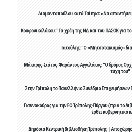
Διαμαντοπούλου κατά Τσίπρα: «Να απαντήσει 
Κουφονικολάκου: "Τα χρέη της ΝΔ και του ΠΑΣΟΚ για το 
Τατούλης: "Ο «Μητσοτακισμός» διαλ
Μάκαρης-Σιάτος-Φαράντος-Αγγελάκος: "Ο δρόμος Ορχομ
τύχη του"
Στην Τρίπολη το Πανελλήνιο Συνέδριο Επιχειρήσεων Β
Γιαννακούρας για την EO Τρίπολης-Πύργου (πριν το Λιβαδ
έρθει κυβερνητικό κ
Δημόσια Κεντρική Βιβλιοθήκη Τρίπολης | Αποχώρησ