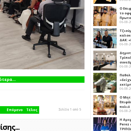
Ο Επι
το οφφ
Πρωτο
06-08-
Τζιού
καλοκ
ΔΑΚ: 
06-08-
Δημοτ
Τρίπο
συνεδ
06-08-
Παθολ
τερα...
«δείχ
εκτίμ
06-08-
Ο Μητ
Επιφά
πολιό
Σελίδα 1 από 5
Επόμενο
Τέλος
06-08-
Η Αμε
σης...
Perez
ΤΡΙΠΟ