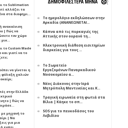
ΔΗΜΟΦΙΛΕΣΤΕΡΑ ΜΗΝΑ
αι το Sublimation
ατί αλλάζει τα
ένα στα διαφημι…
Το ημερολόγιο εκδηλώσεων στην
Αρκαδία (ΑΝΑΝΕΩΝΕΤΑΙ…
ή ανακαίνιση
υ | Πώς να
Κάπνα από τις πυρκαγιές της
ώσετε τον χώρο
Αττικής στον ουρανό τη…
ε μικ…
Ηλεκτρονική διάθεση εισιτηρίων
αι το Custom Made
διαρκείας για τους …
 και γιατί να το
ξετε;
Το Σωματείο
Εργαζομένων Παναρκαδικού
έπει να γίνεται η
Νοσοκομείου α…
 φύλαξη χαλιών
οκαίρι;
Νέος Διάκονος στην Ιερά
Μητρόπολη Μαντινείας και Κ…
πές στην Ελλάδα
εκτρικό
Τραγική ειρωνεία στη φωτιά στα
ίνητο | Πώς να
Βίλια | Κάηκε το σπ…
οιμάσε…
SOS για το πευκοδάσος του
ι με μηχανή το
Λεβιδίου
αίρι | Να
εις για μια
ή εμπει…