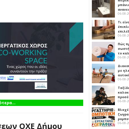
Μερικ
μπάνιο
ανανε
06-08-
Τι είν
έπιπλο
επιλέ
06-08-
Πώς πρ
σωστή
το κα
06-08-
Διακο
με ηλ
αυτοκ
06-08-
Ταξίδ
καλοκ
προσέ
06-08-
τερα...
Βλαχέ
ζωγρα
ρομπο
σεων ΟΧΕ Δήμου
06-08-