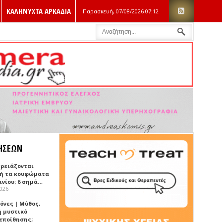
ΚΑΛΗΝΥΧΤΑ ΑΡΚΑΔΙΑ
Παρασκευή, 07/08/2026
07:12
ΗΣΕΩΝ
χρειάζονται
ή τα κουφώματα
ινίου; 6 σημά…
2026
όνες | Μύθος,
ή μυστικό
εποίθησης;