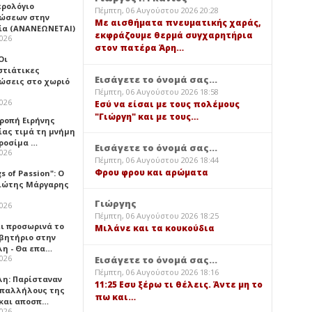
ερολόγιο
Πέμπτη, 06 Αυγούστου 2026 20:28
ώσεων στην
Με αισθήματα πνευματικής χαράς,
ία (ΑΝΑΝΕΩΝΕΤΑΙ)
εκφράζουμε θερμά συγχαρητήρια
2026
στον πατέρα Άρη…
 Οι
στιάτικες
Εισάγετε το όνομά σας...
ώσεις στο χωριό
Πέμπτη, 06 Αυγούστου 2026 18:58
2026
Εσύ να είσαι με τους πολέμους
"Γιώργη" και με τους…
τροπή Ειρήνης
ίας τιμά τη μνήμη
ιροσίμα …
Εισάγετε το όνομά σας...
2026
Πέμπτη, 06 Αυγούστου 2026 18:44
Φρου φρου και αρώματα
gs of Passion": Ο
ιώτης Μάργαρης
Γιώργης
2026
Πέμπτη, 06 Αυγούστου 2026 18:25
ει προσωρινά το
Μιλάνε και τα κουκούδια
βητήριο στην
λη - Θα επα…
2026
Εισάγετε το όνομά σας...
Πέμπτη, 06 Αυγούστου 2026 18:16
λη: Παρίσταναν
11:25 Εσυ ξέρω τι θέλεις. Άντε μη το
υπαλλήλους της
πω και…
 και αποσπ…
2026