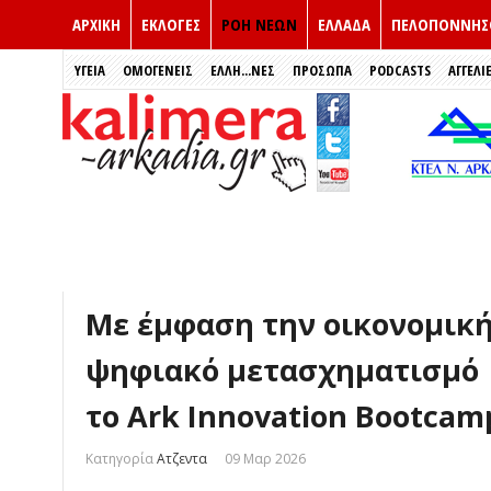
ΑΡΧΙΚΗ
ΕΚΛΟΓΈΣ
ΡΟΗ ΝΕΩΝ
ΕΛΛΑΔΑ
ΠΕΛΟΠΟΝΝΗΣ
ΥΓΕΙΑ
ΟΜΟΓΕΝΕΙΣ
ΈΛΛΗ...ΝΕΣ
ΠΡΌΣΩΠΑ
PODCASTS
ΑΓΓΕΛΙ
Με έμφαση την οικονομική
ψηφιακό μετασχηματισμό
το Ark Innovation Bootcam
Κατηγορία
Ατζεντα
09 Μαρ 2026