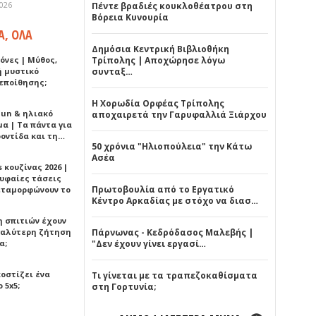
2026
Πέντε βραδιές κουκλοθέατρου στη
Βόρεια Κυνουρία
Α, ΟΛΑ
Δημόσια Κεντρική Βιβλιοθήκη
όνες | Μύθος,
Τρίπολης | Αποχώρησε λόγω
ή μυστικό
συνταξ…
εποίθησης;
Η Χορωδία Ορφέας Τρίπολης
Sun & ηλιακό
αποχαιρετά την Γαρυφαλλιά Ξιάρχου
α | Τα πάντα για
ροντίδα και τη…
50 χρόνια "Ηλιοπούλεια" την Κάτω
Ασέα
 κουζίνας 2026 |
ρυφαίες τάσεις
Πρωτοβουλία από το Εργατικό
εταμορφώνουν το
Κέντρο Αρκαδίας με στόχο να διασ…
η σπιτιών έχουν
γαλύτερη ζήτηση
Πάρνωνας - Κεδρόδασος Μαλεβής |
α;
"Δεν έχουν γίνει εργασί…
κοστίζει ένα
Τι γίνεται με τα τραπεζοκαθίσματα
 5x5;
στη Γορτυνία;