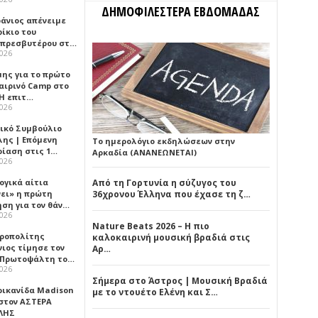
ΔΗΜΟΦΙΛΕΣΤΕΡΑ ΕΒΔΟΜΑΔΑΣ
φάνιος απένειμε
ίκιο του
πρεσβυτέρου στ…
2026
μης για το πρώτο
αιρινό Camp στο
«Η επιτ…
2026
ικό Συμβούλιο
λης | Επόμενη
Το ημερολόγιο εκδηλώσεων στην
ρίαση στις 1…
Αρκαδία (ΑΝΑΝΕΩΝΕΤΑΙ)
2026
ογικά αίτια
Από τη Γορτυνία η σύζυγος του
νει» η πρώτη
36χρονου Έλληνα που έχασε τη ζ…
ηση για τον θάν…
2026
Nature Beats 2026 – Η πιο
ροπολίτης
καλοκαιρινή μουσική βραδιά στις
νιος τίμησε τον
Αρ…
 Πρωτοψάλτη το…
2026
Σήμερα στο Άστρος | Μουσική Βραδιά
ρικανίδα Madison
με το ντουέτο Ελένη και Σ…
 στον ΑΣΤΕΡΑ
ΛΗΣ