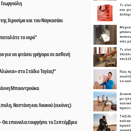
 Γεωργούλη
Τι είν
και γι
δεδομ
 της Χιροσίμα και του Ναγκασάκι
Μερικ
μπάνιο
παταλάτε το νερό"
ανανε
σας μ
Τι είν
ο για να φτάσει γρήγορα σε ασθενή
έπιπλο
επιλέ
λώνια» στο Στάδιο Τεγέας!"
Πώς πρ
σωστή
το καλ
Γιάννη Μπουντρούκα
Διακο
με ηλ
αυτοκ
πολη, Νεστάνη και Λουκού (εικόνες)
προετ
Ταξίδ
- Θα επαναλειτουργήσει το Σεπτέμβριο
καλοκ
προσέξ
ασφαλ