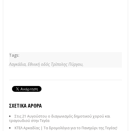
Tags:
Λαγκάδια,
Εθνική οδός Τρίπολης Πύργου,
ΣΧΕΤΙΚΆ ΆΡΘΡΑ
Στις 21 Αυγούστου ο διαγωνισμός δημοτικού χορού και
τραγουδιού στην Τεγέα
ΚΤΕΛ Αρκαδίας | Τα δρομολόγια για το Πανηγύρι της Τεγέας!