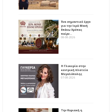
Ένα σημαντικό έργο
για την Ιερά Μονή
Επάνω Χρέπας
παίρν…
08-08-2026
Η Γλυκερία στην
κεντρική πλατεία
Μεγαλόπολης
07-08-2026
Την Κυριακή η