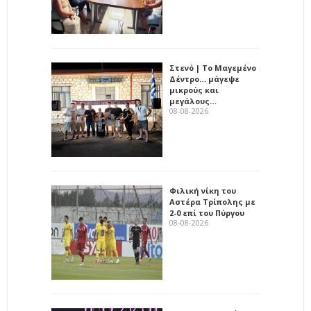
Στενό | Το Μαγεμένο
Δέντρο… μάγεψε
μικρούς και
μεγάλους…
08-08-2026
Φιλική νίκη του
Αστέρα Τρίπολης με
2-0 επί του Πύργου
08-08-2026