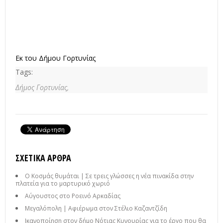
Εκ του Δήμου Γορτυνίας
Tags:
Δήμος Γορτυνίας,
ΣΧΕΤΙΚΆ ΆΡΘΡΑ
Ο Κοσμάς θυμάται | Σε τρεις γλώσσες η νέα πινακίδα στην
πλατεία για το μαρτυρικό χωριό
Αύγουστος στο Ροεινό Αρκαδίας
Μεγαλόπολη | Αφιέρωμα στον Στέλιο Καζαντζίδη
Ικανοποίηση στον δήμο Νότιας Κυνουρίας για το έργο που θα