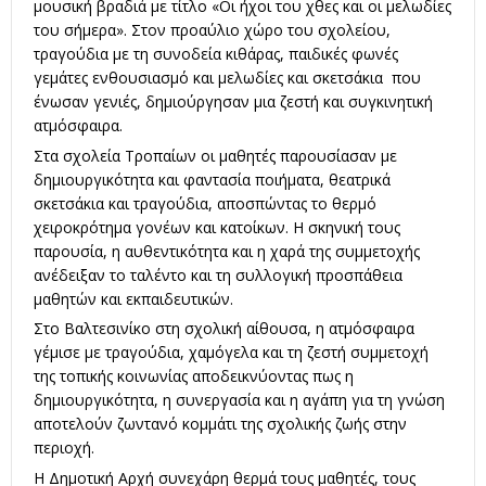
μουσική βραδιά με τίτλο «Οι ήχοι του χθες και οι μελωδίες
του σήμερα». Στον προαύλιο χώρο του σχολείου,
τραγούδια με τη συνοδεία κιθάρας, παιδικές φωνές
γεμάτες ενθουσιασμό και μελωδίες και σκετσάκια που
ένωσαν γενιές, δημιούργησαν μια ζεστή και συγκινητική
ατμόσφαιρα.
Στα σχολεία Τροπαίων οι μαθητές παρουσίασαν με
δημιουργικότητα και φαντασία ποιήματα, θεατρικά
σκετσάκια και τραγούδια, αποσπώντας το θερμό
χειροκρότημα γονέων και κατοίκων. Η σκηνική τους
παρουσία, η αυθεντικότητα και η χαρά της συμμετοχής
ανέδειξαν το ταλέντο και τη συλλογική προσπάθεια
μαθητών και εκπαιδευτικών.
Στο Βαλτεσινίκο στη σχολική αίθουσα, η ατμόσφαιρα
γέμισε με τραγούδια, χαμόγελα και τη ζεστή συμμετοχή
της τοπικής κοινωνίας αποδεικνύοντας πως η
δημιουργικότητα, η συνεργασία και η αγάπη για τη γνώση
αποτελούν ζωντανό κομμάτι της σχολικής ζωής στην
περιοχή.
Η Δημοτική Αρχή συνεχάρη θερμά τους μαθητές, τους