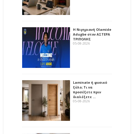
Η Νιγηριανή Olamide
Adugbe στον ΑΣΤΕΡΑ
ΤΡΙΠΟΛΗΣ
05-08-2026
Laminate ή φυσικό
ξύλο; Τι να
προσέξετε πριν
διαλέξετε …
05-08-2026