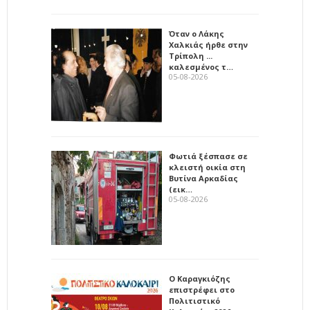
Όταν ο Λάκης
Χαλκιάς ήρθε στην
Τρίπολη ...
καλεσμένος τ…
05-08-2026
Φωτιά ξέσπασε σε
κλειστή οικία στη
Βυτίνα Αρκαδίας
(εικ…
05-08-2026
Ο Καραγκιόζης
επιστρέφει στο
Πολιτιστικό