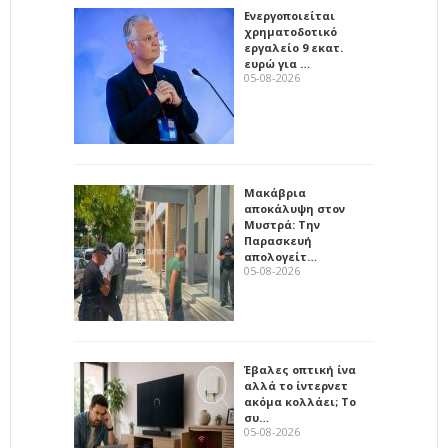
Ενεργοποιείται
χρηματοδοτικό
εργαλείο 9 εκατ.
ευρώ για …
05-08-2026
Μακάβρια
αποκάλυψη στον
Μυστρά: Την
Παρασκευή
απολογείτ…
05-08-2026
Έβαλες οπτική ίνα
αλλά το ίντερνετ
ακόμα κολλάει; Το
συ…
05-08-2026