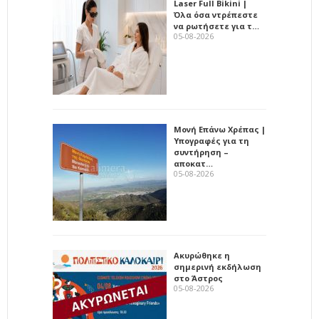
Laser Full Bikini |
Όλα όσα ντρέπεστε
να ρωτήσετε για τ…
05-08-2026
Μονή Επάνω Χρέπας |
Υπογραφές για τη
συντήρηση –
αποκατ…
05-08-2026
Ακυρώθηκε η
σημερινή εκδήλωση
στο Άστρος
05-08-2026