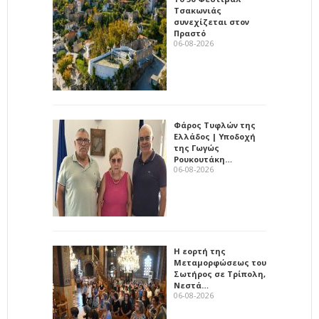
Τσακωνιάς
συνεχίζεται στον
Πραστό
06-08-2026
Φάρος Τυφλών της
Ελλάδος | Υποδοχή
της Γωγώς
Ρουκουτάκη…
06-08-2026
Η εορτή της
Μεταμορφώσεως του
Σωτήρος σε Τρίπολη,
Νεστά…
06-08-2026