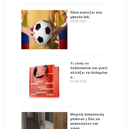
Πόσο κοστίζει ένα
γήπεδο 5x5;
06-08-2026
Τι είναι το
Sublimation και γιατί
αλλάζει τα δεδομένα
σ…
06-08-2026
Μερική ανακαίνιση
μπάνιου | Πώς να
ανανεώσετε τον
χώρο …