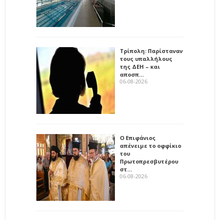
Τρίπολη: Παρίσταναν
τους υπαλλήλους
της ΔΕΗ – και
αποσπ…
06-08-2026
Ο Επιφάνιος
απένειμε το οφφίκιο
του
Πρωτοπρεσβυτέρου
στ…
06-08-2026