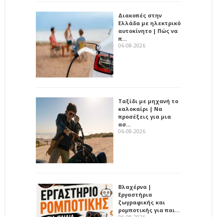
Διακοπές στην
Ελλάδα με ηλεκτρικό
αυτοκίνητο | Πώς να
π…
06-08-2026
Ταξίδι με μηχανή το
καλοκαίρι | Να
προσέξεις για μια
ασ…
06-08-2026
Βλαχέρνα |
Εργαστήρια
ζωγραφικής και
ρομποτικής για παι…
06-08-2026