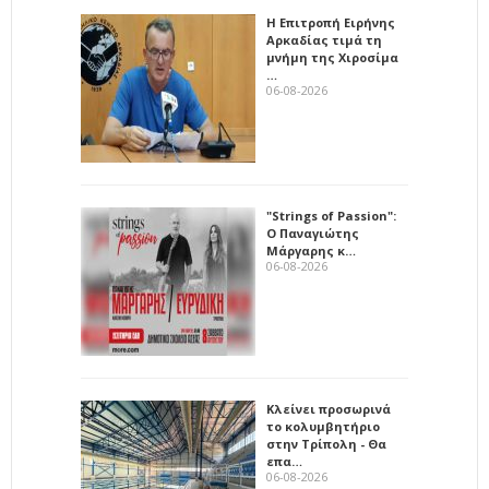
Η Επιτροπή Ειρήνης
Αρκαδίας τιμά τη
μνήμη της Χιροσίμα
…
06-08-2026
"Strings of Passion":
Ο Παναγιώτης
Μάργαρης κ…
06-08-2026
Κλείνει προσωρινά
το κολυμβητήριο
στην Τρίπολη - Θα
επα…
06-08-2026