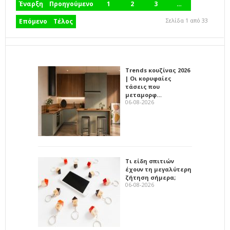
Έναρξη
Προηγούμενο
1
2
3
…
Σελίδα 1 από 33
Επόμενο
Τέλος
Trends κουζίνας 2026
| Οι κορυφαίες
τάσεις που
μεταμορφ…
06-08-2026
Τι είδη σπιτιών
έχουν τη μεγαλύτερη
ζήτηση σήμερα;
06-08-2026