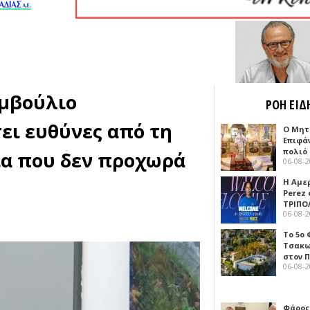
υμβούλιο
ΡΟΗ ΕΙΔ
ει ευθύνες από τη
Ο Μητ
Επιφά
πολιό
μία που δεν προχωρά
06-08-
Η Αμε
Perez
ΤΡΙΠΟ
06-08-
Το 5ο
Τσακω
στον 
06-08-
Φάρος