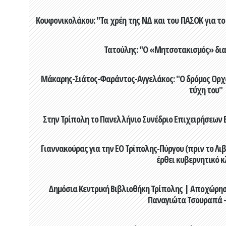
Κουφονικολάκου: "Τα χρέη της ΝΔ και του ΠΑΣΟΚ για το 
Τατούλης: "Ο «Μητσοτακισμός» διαλ
Μάκαρης-Σιάτος-Φαράντος-Αγγελάκος: "Ο δρόμος Ορχομ
τύχη του"
Στην Τρίπολη το Πανελλήνιο Συνέδριο Επιχειρήσεων Β
Γιαννακούρας για την EO Τρίπολης-Πύργου (πριν το Λιβαδ
έρθει κυβερνητικό κ
Δημόσια Κεντρική Βιβλιοθήκη Τρίπολης | Αποχώρησ
Παναγιώτα Τσουραπά -