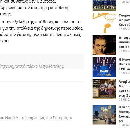
η και συνεπώς δεν υφίσταται
06-08-
Σύμφωνα με τον ίδιο, η μη κατάθεση
τασης.
Τουρν
Δημοτ
α την εξέλιξη της υπόθεσης και κάλεσε το
Κοντο
για την απώλεια της δημοτικής περιουσίας.
06-08-
όνο την έκταση, αλλά και τις αναπτυξιακές
Δημητ
ρκου.
συναυ
και τ
06-08-
Η Κων
Πλατα
Επιχειρηματικό πάρκο Μεγαλόπολης,
ΤΡΙΠΟ
06-08-
Αναβί
Νερόμ
λειτο
στη Σ
06-08-
Η γιορ
Μεταμ
Σωτήρ
του Ναού Μεταμορφώσεως του Σωτήρος, κ.
(ει…
06-08-