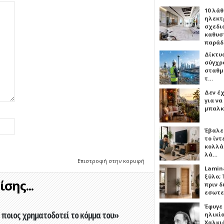
10 λάθ
ηλεκτ
σχεδι
καθυσ
παρά
Δίκτυ
σύγχρ
σταθμ
τ…
Δεν έχ
για ν
μπαλκ
Έβαλε
το ίν
κολλά
λά…
Επιστροφή στην κορυφή
Lamin
ξύλο; 
σης...
πριν 
εσωτε
Έφυγε
ποιος χρηματοδοτεί το κόμμα του»
ηλικία
Χαλκι