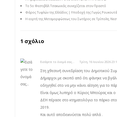
Το 5ο Φεστιβάλ Τσακωνιάς συνεχίζεται στον Πραστό
Φάρος Τυφλών της Ελλάδος | Υποδοχή της Γωγώς Ρουκουτά
Η εορτή της Μεταμορφώσεως του Σωτήρος σε Τρίπολη, Νεστά
1 σχόλιο
Εισάγετε το όνομά σας...
Τρίτη, 16 Ιουνίου 2026 23:
Στη χθεσινή συνεδρίαση του Δημοτικού Συ
Δήμαρχοι με σκοπό από ότι φάνηκε να βγάλ
οδηγηθεί στο να μην κάνει αίτηση για το πά
Είναι όμως λυπηρό ο Κύριος Μπούρας και ο Κ
ΔΕΗ πέρασε στο κτηματολόγιο το πάρκο στο 
2019.
Και αυτό αποδεικνύεται πολύ απλά .