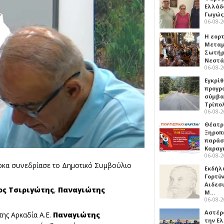
Ελλάδ
Γωγώς
06-08-
Η εορ
Μεταμ
Σωτήρ
Νεστ
06-08-
Εγκρίθ
προγρ
σύμβασ
Τρίπο
06-08-
Θέατρ
Ξηροπ
παράσ
Καραγ
06-08-
πάρκα συνεδρίασε το Δημοτικό Συμβούλιο
Εκδήλ
Γορτύ
Αιδεσ
ος Τσιριγώτης
,
Παναγιώτης
Μ…
06-08-
Αστέρα
ης Αρκαδία Α.Ε.
Παναγιώτης
την Ε