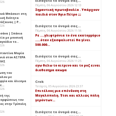
Εισάγετε το όνομά σας...
2026
Πέμπτη, 06 Αυγούστου 2026 12:13
Σημαντική πρωτοβουλία . Υπάρχουν
ουά Μπάσκετ στη
παιδιά στον Άγιο Πέτρο ;;;
ική Ενότητα
βάζαινας | Ρ…
2026
Εισάγετε το όνομά σας...
Πέμπτη, 06 Αυγούστου 2026 11:56
σάνα | Σπάνια
Ρε ....γλιφτρόνια το ένα εκατομμύριο
λία με μουσική
.....όταν εξασφαλιστεί θα γίνει
ραγούδια το…
500.000…
2026
σταντίνα Μαρία
Εισάγετε το όνομά σας...
νιά στον ΑΣΤΕΡΑ
Πέμπτη, 06 Αυγούστου 2026 11:25
ΛΗΣ
2026
εγω θελω το κιτρινο και το ροζ ειναι
διαθεσημα ακωμα
ωση του
υλου με
υργία και άλεσμα
Crok
ίτ…
Τετάρτη, 05 Αυγούστου 2026 23:37
2026
Επιτέλους μια επένδυση στη
Μεγαλόπολη. Έτσι και αλλιώς πόλη
τή της
ορφώσεως του
γερόντων…
ος στην Τρίπολη
Εισάγετε το όνομά σας...
2026