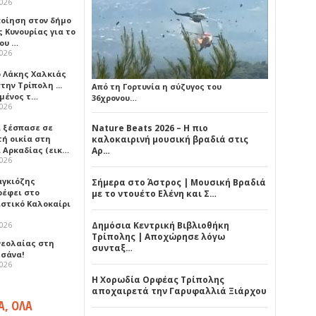
2026
ποίηση στον δήμο
 Κυνουρίας για το
που …
2026
ο Λάκης Χαλκιάς
την Τρίπολη ...
Από τη Γορτυνία η σύζυγος του
μένος τ…
36χρονου…
2026
 ξέσπασε σε
Nature Beats 2026 – Η πιο
τή οικία στη
καλοκαιρινή μουσική βραδιά στις
α Αρκαδίας (εικ…
Αρ…
2026
αγκιόζης
Σήμερα στο Άστρος | Μουσική Βραδιά
ρέφει στο
με το ντουέτο Ελένη και Σ…
ιστικό Καλοκαίρι
2026
Δημόσια Κεντρική Βιβλιοθήκη
Τρίπολης | Αποχώρησε λόγω
νεολαίας στη
συνταξ…
σάνα!
2026
Η Χορωδία Ορφέας Τρίπολης
αποχαιρετά την Γαρυφαλλιά Ξιάρχου
Α, ΟΛΑ