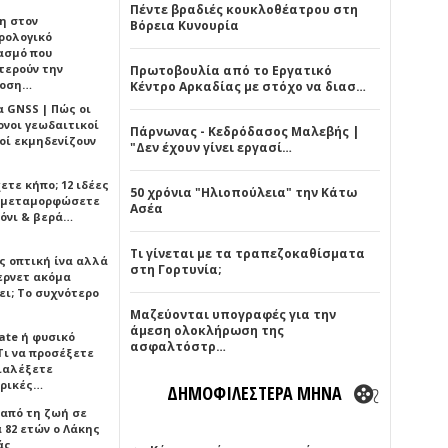
Πέντε βραδιές κουκλοθέατρου στη
η στον
Βόρεια Κυνουρία
ρολογικό
ασμό που
τερούν την
Πρωτοβουλία από το Εργατικό
δοση…
Κέντρο Αρκαδίας με στόχο να διασ…
α GNSS | Πώς οι
ονοι γεωδαιτικοί
Πάρνωνας - Κεδρόδασος Μαλεβής |
οί εκμηδενίζουν
"Δεν έχουν γίνει εργασί…
ετε κήπο; 12 ιδέες
50 χρόνια "Ηλιοπούλεια" την Κάτω
α μεταμορφώσετε
Ασέα
όνι & βερά…
Τι γίνεται με τα τραπεζοκαθίσματα
ς οπτική ίνα αλλά
στη Γορτυνία;
τερνετ ακόμα
ει; Το συχνότερο
Μαζεύονται υπογραφές για την
άμεση ολοκλήρωση της
ate ή φυσικό
ασφαλτόστρ…
Τι να προσέξετε
διαλέξετε
ρικές…
ΔΗΜΟΦΙΛΕΣΤΕΡΑ ΜΗΝΑ
 από τη ζωή σε
 82 ετών ο Λάκης
άς