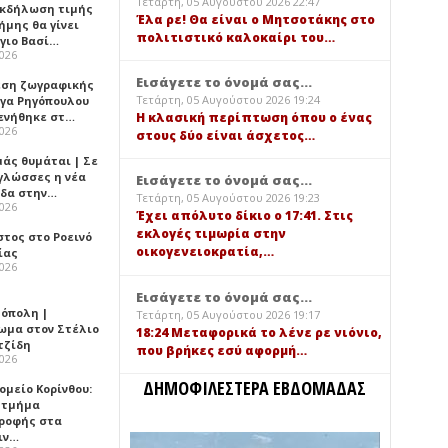
Τετάρτη, 05 Αυγούστου 2026 22:47
 Εκδήλωση τιμής
Έλα ρε! Θα είναι ο Μητσοτάκης στο
ήμης θα γίνει
πολιτιστικό καλοκαίρι του…
Άγιο Βασί…
2026
Εισάγετε το όνομά σας...
εση ζωγραφικής
Τετάρτη, 05 Αυγούστου 2026 19:24
ήγα Ρηγόπουλου
ενήθηκε στ…
Η κλασική περίπτωση όπου ο ένας
2026
στους δύο είναι άσχετος…
μάς θυμάται | Σε
 γλώσσες η νέα
Εισάγετε το όνομά σας...
ίδα στην…
Τετάρτη, 05 Αυγούστου 2026 19:23
2026
Έχει απόλυτο δίκιο ο 17:41. Στις
εκλογές τιμωρία στην
στος στο Ροεινό
οικογενειοκρατία,…
ίας
2026
Εισάγετε το όνομά σας...
όπολη |
Τετάρτη, 05 Αυγούστου 2026 19:17
ωμα στον Στέλιο
18:24 Μεταφορικά το λένε ρε νιόνιο,
τζίδη
που βρήκες εσύ αφορμή…
2026
ΔΗΜΟΦΙΛΕΣΤΕΡΑ ΕΒΔΟΜΑΔΑΣ
ομείο Κορίνθου:
 τμήμα
ροφής στα
ιν…