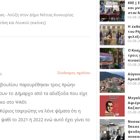
ΚΚΕ |
και μν
στον 
κη - Λούζη στον Δήμο Νότιας Κυνουρίας
06-08-
νη και Λουκού (εικόνες)
Η έκθ
του Ρ
φιλοξ
06-08-
Ο Κοσ
τρεις
πινακ
05-08-
Σύνδεσμος σχολίου
16
Αύγου
Αρκαδ
05-08-
μβουλίου παρευρέθηκαν τρεις πρώην
ουν το Δήμαρχο από τα αδιέξοδα που είχε
Μεγαλ
ρκο στο ΨΑΘΙ.
Αφιέρ
Καζαν
ύριος τσιριγώτης να λένε ψέματα ότι η
05-08-
ψαθί το 2021 ή 2022 ενώ αυτό έχει γίνει το
Νοσοκ
Έπεσε
ψευδο
ανακα