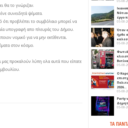
05-08-
ι θα το γνώριζαν.
Ικανο
λένε συνειδητά ψέματα.
Νότιας
έργο 
πό ότι προβλέπει το συμβόλαιο μπορεί να
05-08-
καμία υπογραφή απο πλευράς του Δήμου.
Όταν 
ήρθε σ
οιον νομικό για να μην εκτίθενται.
καλεσ
05-08-
έματα στον κόσμο.
Φωτιά
κλεισ
ι μας προκαλούν λύπη ολα αυτά που είπατε
Βυτίν
05-08-
υμβουλίου.
Ο Καρ
επιστ
Πολιτ
2026…
05-08-
Party 
Δημητ
05-08-
ΤΑ ΠΑΝΤ