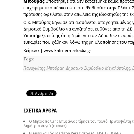
Μπούρας
υποστήριξε ότι δεν κατατέθηκε καμία πρότασ
επιχειρηματικό πάρκο ούτε στο Ψαθί ούτε στην Πλάκα. 
πρότασης οφείλεται στην απώλεια της ιδιοκτησίας της έκ
Ο κ. Μπούρας δήλωσε ότι αισθάνεται απογοητευμένος γι
Δημοτικό Συμβούλιο να αναζητήσει ευθύνες από τη ΔΕΗ 
Υποστήριξε επίσης ότι η ζημία για τον Δήμο δεν αφορά μ
ευκαιρίες που χάθηκαν λόγω της μη υλοποίησης του πά
Κείμενο |
www.kalimera-arkadia.gr
Tags:
Παναγιώτης Μπούρας,
Δημοτικό Συμβούλιο Μεγαλόπολης,
ΣΧΕΤΙΚΆ ΆΡΘΡΑ
Ο Μητροπολίτης Επιφάνιος τίμησε τον πολιό Πρωτοψάλτη 
Δημήτριο Λυγιά (εικόνες)
Η Αμερικανίδα Madison Perez στον ΑΣΤΕΡΑ ΤΡΙΠΟΛΗΣ