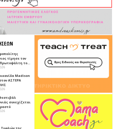
ΗΣΕΩΝ
ροπολίτης
νιος τίμησε τον
 Πρωτοψάλτη το…
2026
ρικανίδα Madison
 στον ΑΣΤΕΡΑ
ΛΗΣ
2026
 Φεστιβάλ
νιάς συνεχίζεται
Πραστό
2026
 Τυφλών της