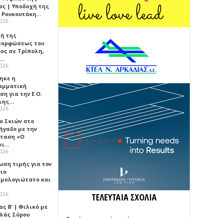
ος | Υποδοχή της
 Ρουκουτάκη…
2026
τή της
ορφώσεως του
ος σε Τρίπολη,
ά…
2026
ηκε η
αμματική
η για την Ε.Ο.
λης…
2026
ο Σκιών στο
ήγαδο με την
ταση «Ο
κι…
2026
ωση τιμής για τον
νιο
ιμολογιώτατο και
2026
ΤΕΛΕΥΤΑΙΑ ΣΧΟΛΙΑ
ς Β' | Φιλικό με
λλάς Σύρου