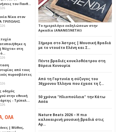
νήσεις του Πανθ…
2026
ωνία Νίκα στον
Α ΤΡΙΠΟΛΗΣ
2026
Το ημερολόγιο εκδηλώσεων στην
Αρκαδία (ΑΝΑΝΕΩΝΕΤΑΙ)
ιτυχία
Σήμερα στο Άστρος | Μουσική Βραδιά
ατοποιήθηκε η
με το ντουέτο Ελένη και Σ…
ή Νύχτα» στη
λό…
2026
Πέντε βραδιές κουκλοθέατρου στη
σταση
Βόρεια Κυνουρία
ρτυρίας από τους
κούς πυροσβέστες
Από τη Γορτυνία η σύζυγος του
2026
36χρονου Έλληνα που έχασε τη ζ…
ς οδηγός
γού στην εθνική
50 χρόνια "Ηλιοπούλεια" την Κάτω
πάρτης - Τρίπολ…
Ασέα
2026
Nature Beats 2026 – Η πιο
Α, ΟΛΑ
καλοκαιρινή μουσική βραδιά στις
Αρ…
όνες | Μύθος,