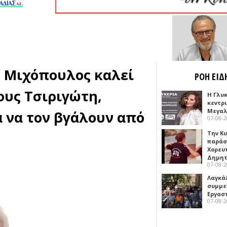
. Μιχόπουλος καλεί
ΡΟΗ ΕΙΔ
ους Τσιριγώτη,
Η Γλυ
κεντρ
Μεγαλ
 να τον βγάλουν από
07-08-
Την Κ
παράσ
Χορευ
Δημη
07-08-
Λαγκά
συμμε
Εργασ
07-08-