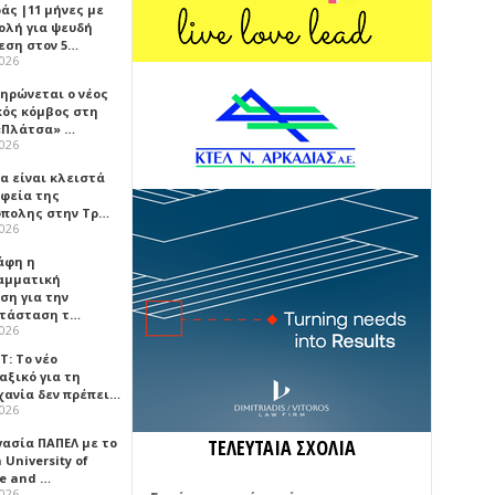
άς |11 μήνες με
ολή για ψευδή
εση στον 5…
2026
ηρώνεται ο νέος
κός κόμβος στη
«Πλάτσα» …
2026
α είναι κλειστά
αφεία της
πολης στην Τρ…
2026
άφη η
αμματική
ση για την
τάσταση τ…
2026
Τ: Το νέο
αξικό για τη
χανία δεν πρέπει…
2026
γασία ΠΑΠΕΛ με το
ΤΕΛΕΥΤΑΙΑ ΣΧΟΛΙΑ
University of
ce and …
2026