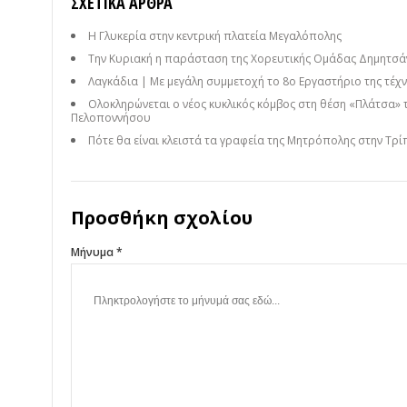
ΣΧΕΤΙΚΆ ΆΡΘΡΑ
Η Γλυκερία στην κεντρική πλατεία Μεγαλόπολης
Την Κυριακή η παράσταση της Χορευτικής Ομάδας Δημητσάν
Λαγκάδια | Με μεγάλη συμμετοχή το 8ο Εργαστήριο της τέχνη
Ολοκληρώνεται ο νέος κυκλικός κόμβος στη θέση «Πλάτσα» 
Πελοποννήσου
Πότε θα είναι κλειστά τα γραφεία της Μητρόπολης στην Τρί
Προσθήκη σχολίου
Μήνυμα *