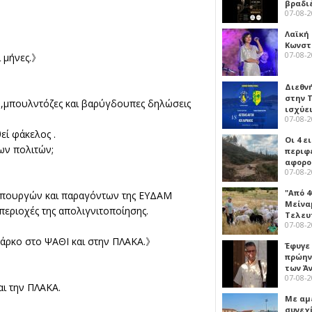
βραδι
07-08-
Λαϊκή
Κωνστα
07-08-
 μήνες.》
Διεθν
στην Τ
 ,μπουλντόζες και βαρύγδουπες δηλώσεις
ισχύει
07-08-
εί φάκελος .
Οι 4 ε
ων πολιτών;
περιφ
αφορο
07-08-
"Από 4
 υπουργών και παραγόντων της ΕΥΔΑΜ
Μείναμ
περιοχές της απολιγνιτοποίησης.
Τελευ
07-08-
πάρκο στο ΨΑΘΙ και στην ΠΛΑΚΑ.》
Έφυγε
πρώην
των Ά
07-08-
αι την ΠΛΑΚΑ.
Με αμ
συνεχί