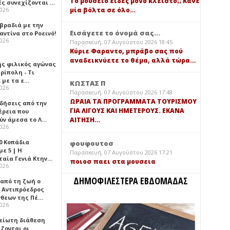
Τό μουσείο είδες μόνο κλειστό;; Κάνε
ές συνεχίζονται …
μία βόλτα σε όλο…
2026
 βραδιά με την
Εισάγετε το όνομά σας...
ντίνα στο Ροεινό!
2026
Παρασκευή, 07 Αυγούστου 2026 18:45
Κύριε Φαραντο, μπράβο σας πού
αναδεικνύετε το θέμα, αλλά τώρα…
ής φιλικός αγώνας
ρίπολη - Τι
 με τα ε…
ΚΩΣΤΑΣ Π
2026
Παρασκευή, 07 Αυγούστου 2026 17:48
ΩΡΑΙΑ ΤΑ ΠΡΟΓΡΑΜΜΑΤΑ ΤΟΥΡΙΣΜΟΥ
ιδήσεις από την
ΓΙΑ ΛΙΓΟΥΣ ΚΑΙ ΗΜΕΤΕΡΟΥΣ. ΕΚΑΝΑ
έρεια που
ύν άμεσα το Λ…
ΑΙΤΗΣΗ…
2026
0 Κοπάδια
φουφουτοσ
ε 5 | Η
Παρασκευή, 07 Αυγούστου 2026 17:21
ταία Γενιά Κτην…
ποιοσ παει στα μουσεια
2026
ΔΗΜΟΦΙΛΕΣΤΕΡΑ ΕΒΔΟΜΑΔΑΣ
 από τη ζωή ο
 Αντιπρόεδρος
νθεων της Πέ…
2026
είωτη διάθεση
ζονται οι