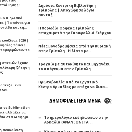
ή μυστικό
εποίθησης;
Δημόσια Κεντρική Βιβλιοθήκη
Τρίπολης | Αποχώρησε λόγω
συνταξ…
Sun & ηλιακό
α | Τα πάντα για
ροντίδα και τη…
Η Χορωδία Ορφέας Τρίπολης
αποχαιρετά την Γαρυφαλλιά Ξιάρχου
 κουζίνας 2026 |
ρυφαίες τάσεις
Νέες μονοδρομήσεις από την Κυριακή
εταμορφώνουν το
στην Τρίπολη - Η λίστα με…
η σπιτιών έχουν
Τροχαίο με αυτοκίνητο και μηχανάκι
γαλύτερη ζήτηση
το απόγευμα στην Τρίπολη
α;
Πρωτοβουλία από το Εργατικό
κοστίζει ένα
Κέντρο Αρκαδίας με στόχο να διασ…
 5x5;
ΔΗΜΟΦΙΛΕΣΤΕΡΑ ΜΗΝΑ
αι το Sublimation
ατί αλλάζει τα
ένα στα διαφημι…
Το ημερολόγιο εκδηλώσεων στην
Αρκαδία (ΑΝΑΝΕΩΝΕΤΑΙ…
ή ανακαίνιση
Κάπνα από τις πυρκαγιές της