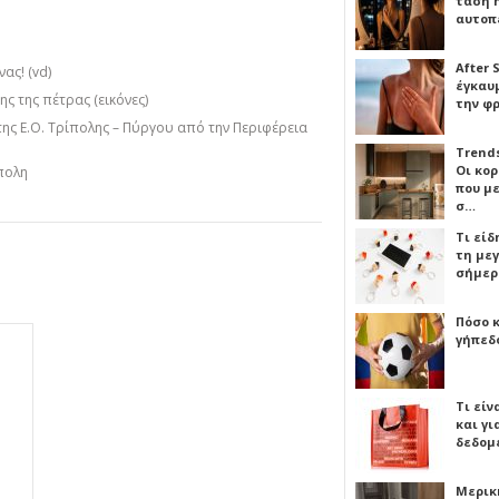
τάση 
αυτοπ
After 
ας! (vd)
έγκαυμ
ς της πέτρας (εικόνες)
την φ
της Ε.Ο. Τρίπολης – Πύργου από την Περιφέρεια
Trends
Οι κο
πολη
που μ
σ…
Τι είδ
τη με
σήμερ
Πόσο 
γήπεδο
Τι είν
και γι
δεδομ
Μερικ