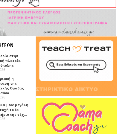
ΗΣΕΩΝ
κερία στην
ική πλατεία
όπολης
2026
υριακή η
ταση της
τικής Ομάδας
τσάνα…
2026
δια | Με μεγάλη
τοχή το 8ο
τήριο της τέχ…
2026