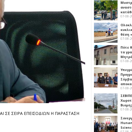
Μυστρ
αναστ
κατάθ
07-08-
Ολοκλ
κυκλι
θέση 
07-08-
Πότε θ
τα γρ
Μητρό
07-08-
Υπεγρ
Προγρ
Σύμβα
αποκα
07-08-
ΣΕΒΙΠΕ
Χωροτ
Βιομη
07-08-
Ι ΣΕ ΣΕΙΡΑ ΕΠΕΙΣΟΔΙΩΝ Η ΠΑΡΑΣΤΑΣΗ
Συνερ
Hunan 
Scien
07-08-