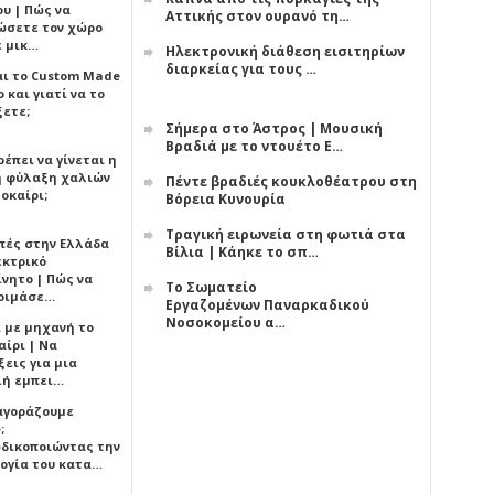
υ | Πώς να
Αττικής στον ουρανό τη…
ώσετε τον χώρο
ε μικ…
Ηλεκτρονική διάθεση εισιτηρίων
διαρκείας για τους …
αι το Custom Made
 και γιατί να το
ξετε;
Σήμερα στο Άστρος | Μουσική
Βραδιά με το ντουέτο Ε…
έπει να γίνεται η
 φύλαξη χαλιών
Πέντε βραδιές κουκλοθέατρου στη
οκαίρι;
Βόρεια Κυνουρία
Τραγική ειρωνεία στη φωτιά στα
πές στην Ελλάδα
Βίλια | Κάηκε το σπ…
εκτρικό
ίνητο | Πώς να
Το Σωματείο
οιμάσε…
Εργαζομένων Παναρκαδικού
Νοσοκομείου α…
ι με μηχανή το
αίρι | Να
εις για μια
ή εμπει…
 αγοράζουμε
;
δικοποιώντας την
ογία του κατα…