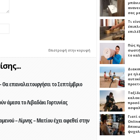
μπάνιο
ανανε
σας μ
Τι είν
έπιπλο
επιλέ
Πώς πρ
Επιστροφή στην κορυφή
σωστή
το καλ
σης...
Διακο
με ηλ
αυτοκ
- Θα επαναλειτουργήσει το Σεπτέμβριο
προετ
Ταξίδ
καλοκ
ούν άμεσα το Λιβαδάκι Γορτυνίας
προσέξ
ασφαλ
Γιατί
ενού – Λίμνης – Ματίου έχει αφεθεί στην
Online
Αποκω
ψυχολ