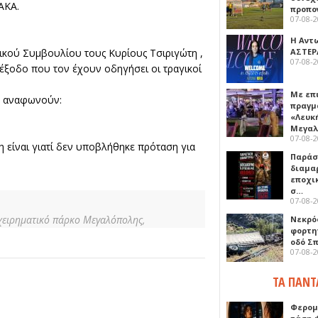
ΑΚΑ.
προπο
07-08-
Η Αντ
ΑΣΤΕΡ
ικού Συμβουλίου τους Κυρίους Τσιριγώτη ,
07-08-
ξοδο που τον έχουν οδηγήσει οι τραγικοί
Με επ
ώ αναφωνούν:
πραγμ
«Λευκ
Μεγα
07-08-
 είναι γιατί δεν υποβλήθηκε πρόταση για
Παρά
διαμα
εποχι
σ…
07-08-
χειρηματικό πάρκο Μεγαλόπολης,
Νεκρό
φορτη
οδό Σ
07-08-
ΤΑ ΠΑΝΤ
Φερομ