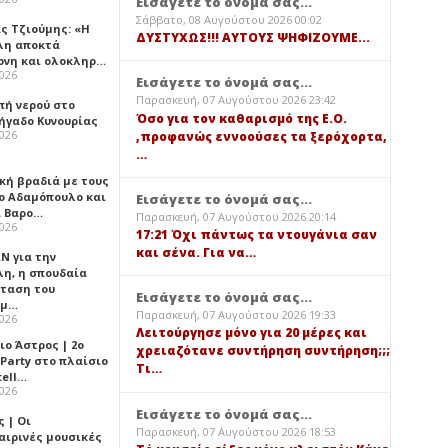
Εισάγετε το όνομά σας...
Σάββατο, 08 Αυγούστου 2026 00:02
ς Τζιούμης: «Η
ΔΥΣΤΥΧΩΣ!!! ΑΥΤΟΥΣ ΨΗΦΙΖΟΥΜΕ...
λη αποκτά
ονη και ολοκληρ…
2026
Εισάγετε το όνομά σας...
Παρασκευή, 07 Αυγούστου 2026 23:42
πή νερού στο
Όσο για τον καθαρισμό της Ε.Ο.
ήγαδο Κυνουρίας
2026
,προφανώς εννοούσες τα ξερόχορτα,
…
κή βραδιά με τους
ο Αδαμόπουλο και
Εισάγετε το όνομά σας...
 Βαρο…
Παρασκευή, 07 Αυγούστου 2026 20:14
2026
17:21 Όχι πάντως τα ντουγάνια σαν
και σένα. Για να…
Ν για την
λη, η σπουδαία
ταση του
Εισάγετε το όνομά σας...
ημ…
Παρασκευή, 07 Αυγούστου 2026 19:33
2026
Λειτούργησε μόνο για 20 μέρες και
ιο Άστρος | 2ο
χρειαζότανε συντήρηση συντήρηση;;;
 Party στο πλαίσιο
Τι…
tell…
2026
Εισάγετε το όνομά σας...
 | Οι
Παρασκευή, 07 Αυγούστου 2026 18:53
αιρινές μουσικές