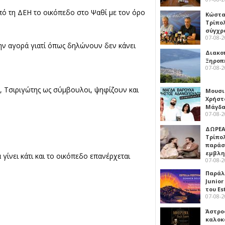
ό τη ΔΕΗ το οικόπεδο στο Ψαθί με τον όρο
Κώστα
Τρίπο
σύγχρ
07-08-
ην αγορά γιατί όπως δηλώνουν δεν κάνει
Διακο
Ξηροπ
07-08-
 Τσιριγώτης ως σύμβουλοι, ψηφίζουν και
Μουσι
Χρήστ
Μάγδα
07-08-
ΔΩΡΕΑ
Τρίπο
παράσ
εμβλ
γίνει κάτι και το οικόπεδο επανέρχεται
07-08-
Παράλ
Junior
του Es
07-08-
Άστρος
καλοκ