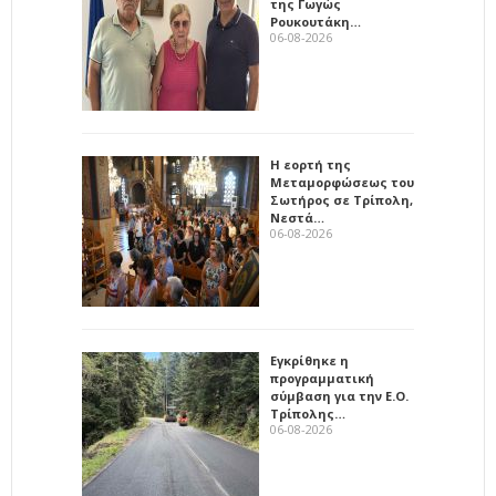
της Γωγώς
Ρουκουτάκη…
06-08-2026
Η εορτή της
Μεταμορφώσεως του
Σωτήρος σε Τρίπολη,
Νεστά…
06-08-2026
Εγκρίθηκε η
προγραμματική
σύμβαση για την Ε.Ο.
Τρίπολης…
06-08-2026