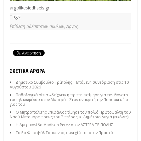
argolikesiedhseis.gr
Tags:
Επίθεση αδέσποτων σκύλων,
Άργος,
ΣΧΕΤΙΚΆ ΆΡΘΡΑ
Δημοτικό Συμβούλιο Τρίπολης | Επόμενη συνεδρίαση στις 10
Αυγούστου 2026
Παθολογικά αίτια «δείχνει» η πρώτη εκτίμηση για τον θάνατο
του ηλικιωμένου στον Μυστρά – Στον ανακριτή την Παρασκευή ο
γιος του
Ο Μητροπολίτης Επιφάνιος τίμησε τον πολιό Πρωτοψάλτη του
Ναού Μεταμορφώσεως του Σωτήρος, κ. Δημήτριο Λυγιά (εικόνες)
Η Αμερικανίδα Madison Perez στον ΑΣΤΕΡΑ ΤΡΙΠΟΛΗΣ
Το 5ο Φεστιβάλ Τσακωνιάς συνεχίζεται στον Πραστό