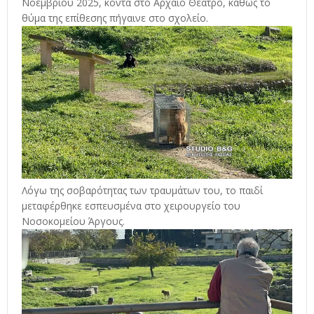
Νοεμβρίου 2025, κοντά στο Αρχαίο Θέατρο, καθώς το
θύμα της επίθεσης πήγαινε στο σχολείο.
Λόγω της σοβαρότητας των τραυμάτων του, το παιδί
μεταφέρθηκε εσπευσμένα στο χειρουργείο του
Νοσοκομείου Άργους.