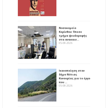
Νοσοκομείο
Κορίνθου: Έπεσε
τμήμα ψευδοροφής
στα ανακαιν…
05-08-2026
Ικανοποίηση στον
δήμο Νότιας
Κυνουρίας για το έργο
που …
05-08-2026