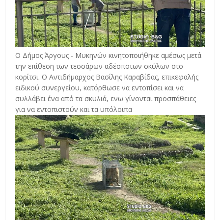
Ο Δήμος Άργους - Μυκηνών κινητοποιήθηκε αμέσως μετά
την επίθεση των τεσσάρων αδέσποτων σκύλων στο
κορίτσι. Ο Αντιδήμαρχος Βασίλης Καραβίδας, επικεφαλής
ειδικού συνεργείου, κατόρθωσε να εντοπίσει και να
συλλάβει ένα από τα σκυλιά, ενω γίνονται προσπάθειες
για να εντοπιστούν και τα υπόλοιπα