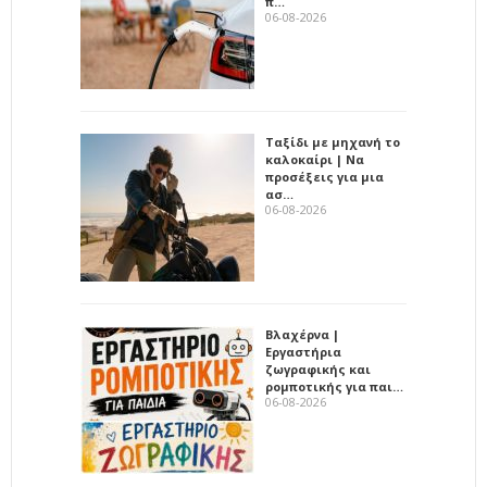
π…
06-08-2026
Ταξίδι με μηχανή το
καλοκαίρι | Να
προσέξεις για μια
ασ…
06-08-2026
Βλαχέρνα |
Εργαστήρια
ζωγραφικής και
ρομποτικής για παι…
06-08-2026