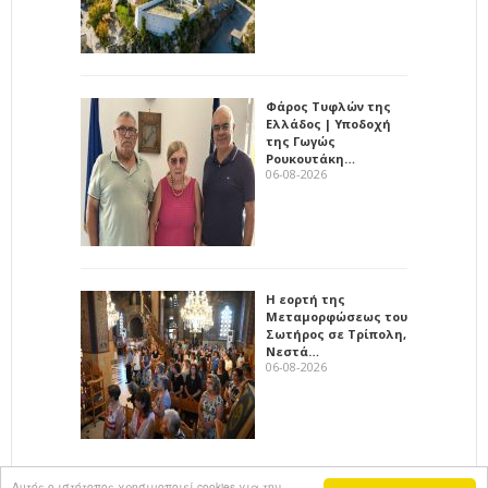
Φάρος Τυφλών της
Ελλάδος | Υποδοχή
της Γωγώς
Ρουκουτάκη…
06-08-2026
Η εορτή της
Μεταμορφώσεως του
Σωτήρος σε Τρίπολη,
Νεστά…
06-08-2026
Αυτός ο ιστότοπος χρησιμοποιεί cookies για την