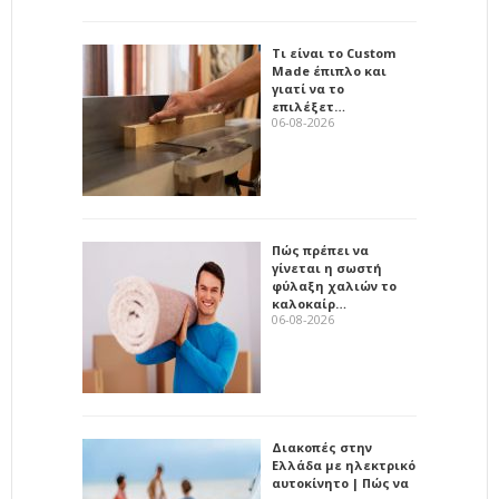
Τι είναι το Custom
Made έπιπλο και
γιατί να το
επιλέξετ…
06-08-2026
Πώς πρέπει να
γίνεται η σωστή
φύλαξη χαλιών το
καλοκαίρ…
06-08-2026
Διακοπές στην
Ελλάδα με ηλεκτρικό
αυτοκίνητο | Πώς να