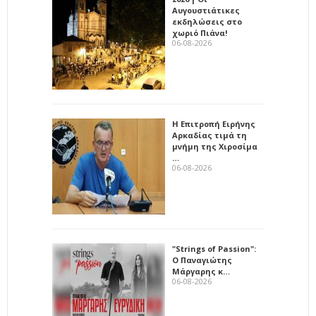
Αυγουστιάτικες
εκδηλώσεις στο
χωριό Πιάνα!
06-08-2026
Η Επιτροπή Ειρήνης
Αρκαδίας τιμά τη
μνήμη της Χιροσίμα
…
06-08-2026
"Strings of Passion":
Ο Παναγιώτης
Μάργαρης κ…
06-08-2026