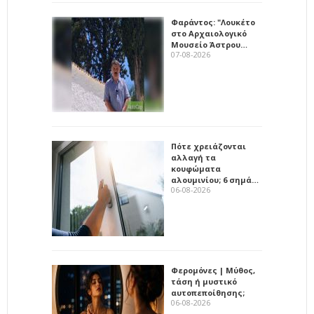
Φαράντος: "Λουκέτο
στο Αρχαιολογικό
Μουσείο Άστρου…
07-08-2026
Πότε χρειάζονται
αλλαγή τα
κουφώματα
αλουμινίου; 6 σημά…
06-08-2026
Φερομόνες | Μύθος,
τάση ή μυστικό
αυτοπεποίθησης;
06-08-2026