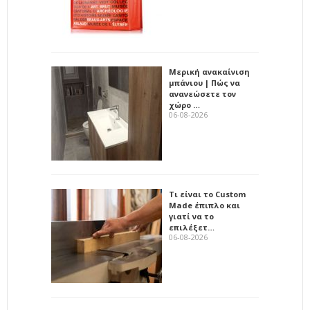
Μερική ανακαίνιση
μπάνιου | Πώς να
ανανεώσετε τον
χώρο …
06-08-2026
Τι είναι το Custom
Made έπιπλο και
γιατί να το
επιλέξετ…
06-08-2026