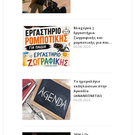
Βλαχέρνα |
Εργαστήρια
ζωγραφικής και
ρομποτικής για παι…
06-08-2026
Το ημερολόγιο
εκδηλώσεων στην
Αρκαδία
(ΑΝΑΝΕΩΝΕΤΑΙ)
06-08-2026
2026 | Οι