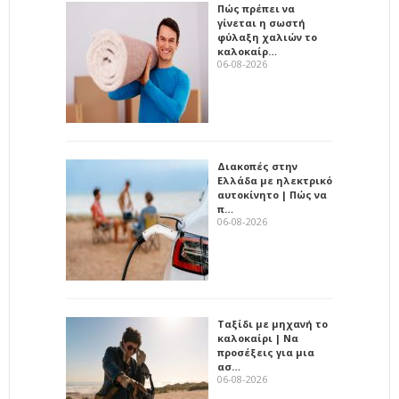
Πώς πρέπει να
γίνεται η σωστή
φύλαξη χαλιών το
καλοκαίρ…
06-08-2026
Διακοπές στην
Ελλάδα με ηλεκτρικό
αυτοκίνητο | Πώς να
π…
06-08-2026
Ταξίδι με μηχανή το
καλοκαίρι | Να
προσέξεις για μια
ασ…
06-08-2026