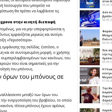
στον 
08-08-
κή λειτουργία που μπορείτε να
ρίπτωση θα πρέπει να λαμβάνετε τις
Δύο σ
βράδυ
08-08-
τόχρονα στην κινητή διεπαφή
Επομένως, για να μην υπερφορτώνεται η
Φαράν
όνους εμφανίζεται μερικώς και ανοίγει
Μνημε
Πολιτ
ειξη «Περισσότερα».
08-08-
ης εμφάνισης της σελίδας. Ωστόσο, ο
Ένα ση
όμη και σε συντομευμένη μορφή, ο χρήστης
την Ι
ες, συμπεριλαμβανομένων των κανόνων, του
Χρέπα
08-08-
ερειών που είναι σημαντικές για την
ποίηση του μπόνους.
Η Γλυ
κεντρ
ν όρων του μπόνους σε
Μεγαλ
07-08-
Την Κ
παράσ
α εναλλάσσεστε μεταξύ των όρων του
Χορευ
ά την ενεργοποίηση του βραβείου, το οποίο
Δημη
07-08-
ά κανόνα, τέτοια μπόνους έχουν αμέσως
Λαγκά
ίηση.