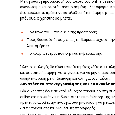
Με τη σωστή προσαρμογή του ιστότοπου online casino σ
αναγνώσιμη και σωστά παρουσιασμένη πληροφορία. Και 
δευτερόλεπτα, πρέπει να καταλάβετε ότι η δομή της πα
μπόνους, ο χρήστης θα βλέπει:
Τον τίτλο του μπόνους ή της προσφοράς.
Τους βασικούς όρους, όπως τη διάρκεια ισχύος, την
λεπτομέρειες.
Το κουμπί ενεργοποίησης και επιβεβαίωσης.
Όλες οι επιλογές θα είναι τοποθετημένες κάθετα. Οι π
και συνοπτική μορφή. Αυτό γίνεται για να μην υπερφορτ
αλληλεπίδραση με τη διεπαφή εύκολη για τον παίκτη.
Δυνατότητα απενεργοποίησης και επανάκληση
Εάν ο χρήστης έκλεισε κατά λάθος το παράθυρο στη συσ
online casino υπάρχει η δυνατότητα επανάκλησης της ει
πρέπει να ανοίξει την ενότητα των μπόνους ή να μεταβ
δει τις τρέχουσες και διαθέσιμες προσφορές.
Επιπλέον, οι παίκτες μπορούν να απενεργοποιήσουν ε