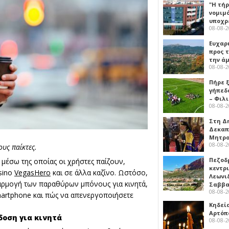
"Η τή
νομιμ
υποχρ
08-08-
Ευχαρ
προς τ
την ά
08-08-
Πήρε 
γήπεδ
– Φιλ
08-08-
Στη Δ
Δεκαπ
Μητρο
08-08-
ους παίκτες.
Πεζοδ
 μέσω της οποίας οι χρήστες παίζουν,
κεντρ
sino
VegasHero
και σε άλλα καζίνο. Ωστόσο,
Λεωνι
σαρμογή των παραθύρων μπόνους για κινητά,
Σαββ
08-08-
artphone και πώς να απενεργοποιήσετε
Κηδεί
Αρτόπ
οση για κινητά
08-08-