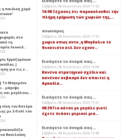
Εισάγετε το όνομά σας...
Σάββατο, 08 Αυγούστου 2026 17:45
ς η παιδική χαρά
16:08 Ξέχασες ότι παρακολουθεί τήν
άτουνα"
πλήρη ερήμωση τών χωριών της,…
2026
ανωνυμος
ματα
Σάββατο, 08 Αυγούστου 2026 17:35
ριφοράς στο
χωρια οπως αυτο ,η Μυγδαλια το
 από τη
αρέα Λεωνιδ…
θεοκτιστο κτλ δεν εχουν…
2026
γος Εργαζομένων
Εισάγετε το όνομά σας...
ρκαδίας |
Σάββατο, 08 Αυγούστου 2026 16:08
τηση για τις ε…
Κανένα στρατηγικό σχέδιο καί
2026
κανέναν σεβασμό δεν απαιτεί η
 | Το Μαγεμένο
Αρκαδία…
ο… μάγεψε
ύς και μεγάλους…
Εισάγετε το όνομά σας...
2026
Σάββατο, 08 Αυγούστου 2026 15:41
ή νίκη του Αστέρα
08:39 Για κάτσε ρε μεγάλε γιατί
ης με 2-0 επί του
έχετε πιάσει μερικοί μια…
υ
2026
Εισάγετε το όνομά σας...
ηνοκαναδέζα
Σάββατο, 08 Αυγούστου 2026 13:48
ίνα Βασιλούνη