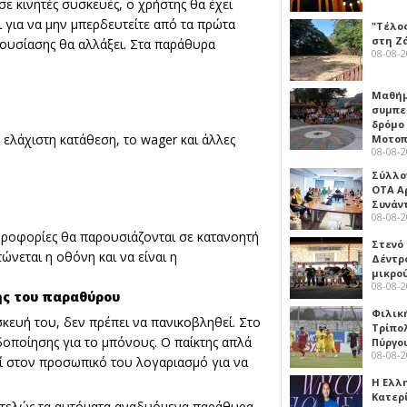
ε κινητές συσκευές, ο χρήστης θα έχει
για να μην μπερδευτείτε από τα πρώτα
"Τέλο
στη Ζ
ρουσίασης θα αλλάξει. Στα παράθυρα
08-08-
Μαθή
συμπε
δρόμο
 ελάχιστη κατάθεση, το wager και άλλες
Μοτοπ
08-08-
Σύλλο
ΟΤΑ Α
Συνάν
08-08-
ληροφορίες θα παρουσιάζονται σε κατανοητή
Στενό
ώνεται η οθόνη και να είναι η
Δέντρ
μικρο
08-08-
ς του παραθύρου
Φιλικ
κευή του, δεν πρέπει να πανικοβληθεί. Στο
Τρίπολ
δοποίησης για το μπόνους. Ο παίκτης απλά
Πύργο
08-08-
εί στον προσωπικό του λογαριασμό για να
Η Ελλ
Κατερ
ντελώς τα αυτόματα αναδυόμενα παράθυρα.