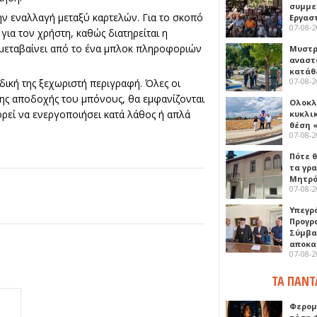
συμμε
την εναλλαγή μεταξύ καρτελών. Για το σκοπό
Εργασ
07-08-
για τον χρήστη, καθώς διατηρείται η
 μεταβαίνει από το ένα μπλοκ πληροφοριών
Μυστρ
αναστ
κατάθ
07-08-
δική της ξεχωριστή περιγραφή. Όλες οι
της αποδοχής του μπόνους, θα εμφανίζονται
Ολοκλ
ρεί να ενεργοποιήσει κατά λάθος ή απλά
κυκλι
θέση 
07-08-
Πότε θ
τα γρ
Μητρό
07-08-
Υπεγρ
Προγρ
Σύμβα
αποκα
07-08-
ΤΑ ΠΑΝΤ
Φερομ