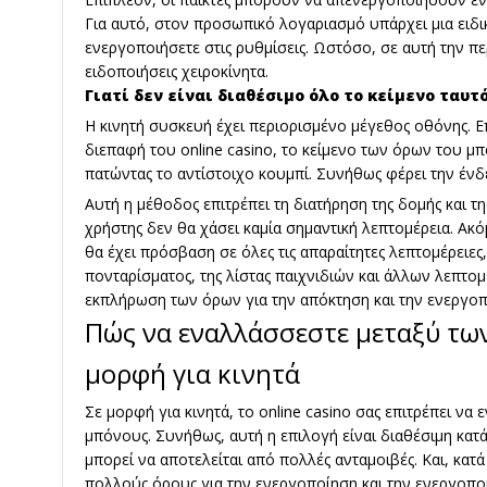
Για αυτό, στον προσωπικό λογαριασμό υπάρχει μια ειδι
ενεργοποιήσετε στις ρυθμίσεις. Ωστόσο, σε αυτή την πε
ειδοποιήσεις χειροκίνητα.
Γιατί δεν είναι διαθέσιμο όλο το κείμενο ταυ
Η κινητή συσκευή έχει περιορισμένο μέγεθος οθόνης. 
διεπαφή του online casino, το κείμενο των όρων του μπ
πατώντας το αντίστοιχο κουμπί. Συνήθως φέρει την ένδ
Αυτή η μέθοδος επιτρέπει τη διατήρηση της δομής και τ
χρήστης δεν θα χάσει καμία σημαντική λεπτομέρεια. Ακ
θα έχει πρόσβαση σε όλες τις απαραίτητες λεπτομέρει
πονταρίσματος, της λίστας παιχνιδιών και άλλων λεπτομ
εκπλήρωση των όρων για την απόκτηση και την ενεργο
Πώς να εναλλάσσεστε μεταξύ τω
μορφή για κινητά
Σε μορφή για κινητά, το online casino σας επιτρέπει ν
μπόνους. Συνήθως, αυτή η επιλογή είναι διαθέσιμη κατ
μπορεί να αποτελείται από πολλές ανταμοιβές. Και, κατ
πολλούς όρους για την ενεργοποίηση και την ενεργοπο