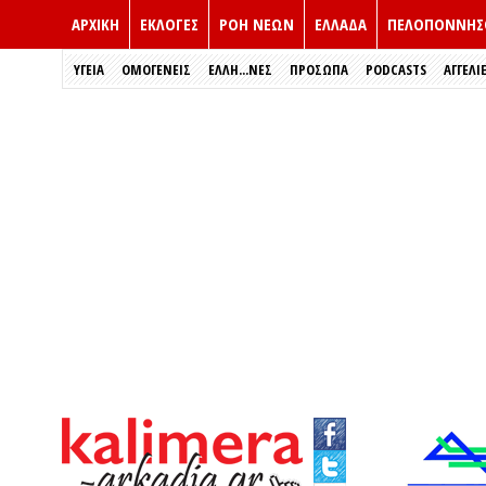
ΑΡΧΙΚΗ
ΕΚΛΟΓΈΣ
ΡΟΗ ΝΕΩΝ
ΕΛΛΑΔΑ
ΠΕΛΟΠΟΝΝΗΣ
ΥΓΕΙΑ
ΟΜΟΓΕΝΕΙΣ
ΈΛΛΗ...ΝΕΣ
ΠΡΌΣΩΠΑ
PODCASTS
ΑΓΓΕΛΙ