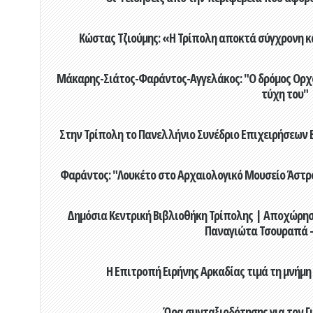
Κώστας Τζιούμης: «Η Τρίπολη αποκτά σύγχρονη κ
Μάκαρης-Σιάτος-Φαράντος-Αγγελάκος: "Ο δρόμος Ορχομ
τύχη του"
Στην Τρίπολη το Πανελλήνιο Συνέδριο Επιχειρήσεων Β
Φαράντος: "Λουκέτο στο Αρχαιολογικό Μουσείο Άστρου
Δημόσια Κεντρική Βιβλιοθήκη Τρίπολης | Αποχώρησ
Παναγιώτα Τσουραπά -
Η Επιτροπή Ειρήνης Αρκαδίας τιμά τη μνήμη
Ώρα συνταξιοδότησης για τον 