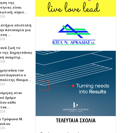
ρηση της
ότητας είναι
εωτική, κύριε…
2026
ιστήρια επιστολή
ην Αστυνομία για
μεση …
2026
ξανά ζωή το
ο της Δημητσάνας
ική αναμέτρ…
2026
ημητσάνα τον
εντάυγουστο ο
πολίτης Θαυμα…
2026
ρόμηση στον
ικό δρόμο
δίου κάθε
ατοκ…
2026
α Τρύφωνα Μ.
ΤΕΛΕΥΤΑΙΑ ΣΧΟΛΙΑ
ουλου
2026