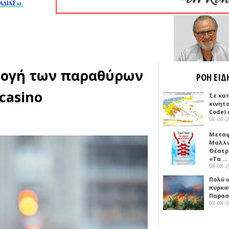
μογή των παραθύρων
ΡΟΗ ΕΙΔ
casino
Σε κα
κινητ
Code) 
08-08-
Μεταφ
Μαλλι
Θέατρ
«Τα …
08-08-
Πολύ 
πυρκα
Παρασκ
08-08-