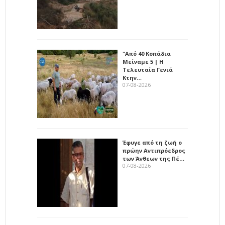
"Από 40 Κοπάδια
Μείναμε 5 | Η
Τελευταία Γενιά
Κτην…
07-08-2026
Έφυγε από τη ζωή ο
πρώην Αντιπρόεδρος
των Άνθεων της Πέ…
07-08-2026