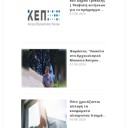
ΚΕΠ Δήμου Τρίπολης
| Υποβολή αιτήσεων
για το πρόγραμμα …
07-08-2026
Φαράντος: "Λουκέτο
στο Αρχαιολογικό
Μουσείο Άστρου…
07-08-2026
Πότε χρειάζονται
αλλαγή τα
κουφώματα
αλουμινίου; 6 σημά…
06-08-2026