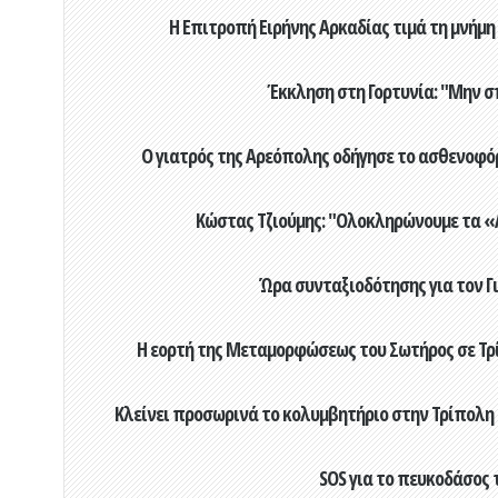
Η Επιτροπή Ειρήνης Αρκαδίας τιμά τη μνήμη
Έκκληση στη Γορτυνία: "Μην σ
Ο γιατρός της Αρεόπολης οδήγησε το ασθενοφόρ
Κώστας Τζιούμης: "Ολοκληρώνουμε τα «Α
Ώρα συνταξιοδότησης για τον 
Η εορτή της Μεταμορφώσεως του Σωτήρος σε Τρί
Κλείνει προσωρινά το κολυμβητήριο στην Τρίπολη 
SOS για το πευκοδάσος 