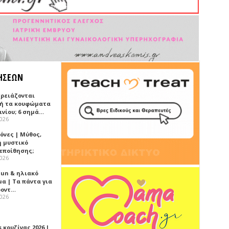
ΗΣΕΩΝ
χρειάζονται
ή τα κουφώματα
ινίου; 6 σημά…
2026
όνες | Μύθος,
ή μυστικό
εποίθησης;
2026
Sun & ηλιακό
α | Τα πάντα για
ροντ…
2026
 κουζίνας 2026 |