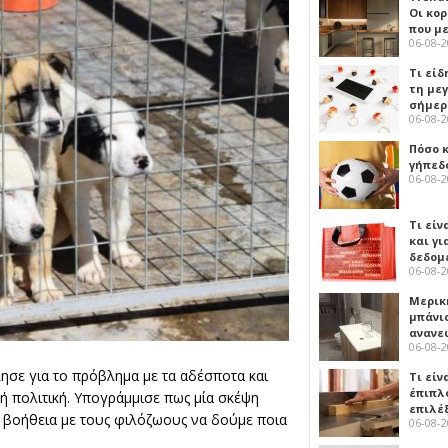
Οι κο
που μ
06-08-
Τι είδ
τη με
σήμερ
06-08-
Πόσο 
γήπεδο
06-08-
Τι είν
και γι
δεδομ
06-08-
Μερικ
μπάνιο
ανανε
06-08-
σε για το πρόβλημα με τα αδέσποτα και
Τι είν
έπιπλο
κή πολιτική. Υπογράμμισε πως μία σκέψη
επιλέ
με βοήθεια με τους φιλόζωους να δούμε ποια
06-08-