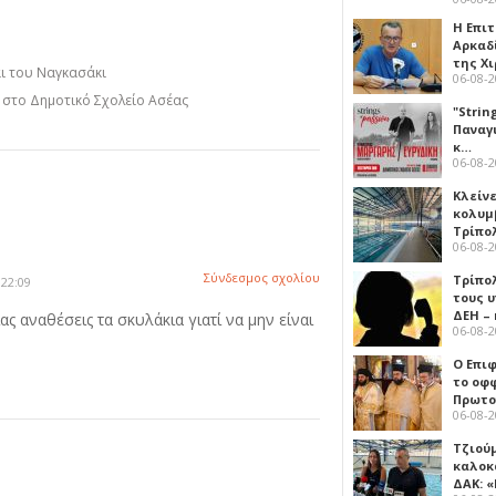
Η Επι
Αρκαδ
της Χ
αι του Ναγκασάκι
06-08-
η στο Δημοτικό Σχολείο Ασέας
"Strin
Παναγ
κ…
06-08-
Κλείν
κολυμ
Τρίπο
06-08-
Σύνδεσμος σχολίου
Τρίπο
 22:09
τους 
ΔΕΗ –
ας αναθέσεις τα σκυλάκια γιατί να μην είναι
06-08-
Ο Επι
το οφφ
Πρωτο
06-08-
Τζιού
καλοκ
ΔΑΚ: 