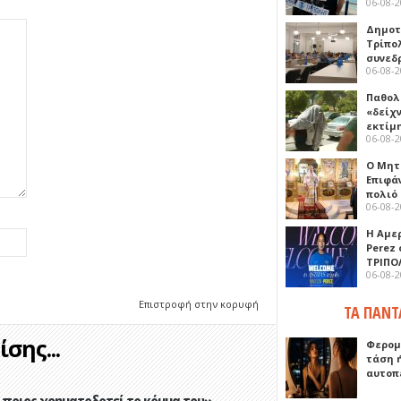
06-08-
Δημοτ
Τρίπο
συνεδ
06-08-
Παθολ
«δείχ
εκτίμ
06-08-
Ο Μητ
Επιφά
πολιό
06-08-
Η Αμε
Perez
ΤΡΙΠΟ
06-08-
Επιστροφή στην κορυφή
ΤΑ ΠΑΝΤ
σης...
Φερομ
τάση 
αυτοπ
ποιος χρηματοδοτεί το κόμμα του»