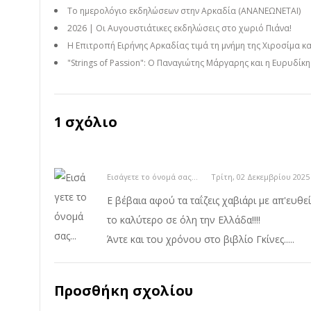
Το ημερολόγιο εκδηλώσεων στην Αρκαδία (ΑΝΑΝΕΩΝΕΤΑΙ)
2026 | Οι Αυγουστιάτικες εκδηλώσεις στο χωριό Πιάνα!
Η Επιτροπή Ειρήνης Αρκαδίας τιμά τη μνήμη της Χιροσίμα κ
"Strings of Passion": Ο Παναγιώτης Μάργαρης και η Ευρυδίκ
1 σχόλιο
Εισάγετε το όνομά σας...
Τρίτη, 02 Δεκεμβρίου 2025
Ε βέβαια αφού τα ταΐζεις χαβιάρι με απ'ευθεί
το καλύτερο σε όλη την Ελλάδα!!!!
Άντε και του χρόνου στο βιβλίο Γκίνες.....
Προσθήκη σχολίου