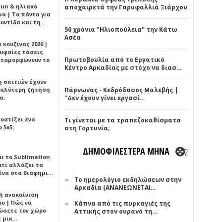
Sun & ηλιακό
αποχαιρετά την Γαρυφαλλιά Ξιάρχου
α | Τα πάντα για
ροντίδα και τη…
50 χρόνια "Ηλιοπούλεια" την Κάτω
Ασέα
 κουζίνας 2026 |
ρυφαίες τάσεις
Πρωτοβουλία από το Εργατικό
εταμορφώνουν το
Κέντρο Αρκαδίας με στόχο να διασ…
η σπιτιών έχουν
γαλύτερη ζήτηση
Πάρνωνας - Κεδρόδασος Μαλεβής |
α;
"Δεν έχουν γίνει εργασί…
κοστίζει ένα
Τι γίνεται με τα τραπεζοκαθίσματα
 5x5;
στη Γορτυνία;
ΔΗΜΟΦΙΛΕΣΤΕΡΑ ΜΗΝΑ
αι το Sublimation
ατί αλλάζει τα
ένα στα διαφημι…
Το ημερολόγιο εκδηλώσεων στην
Αρκαδία (ΑΝΑΝΕΩΝΕΤΑΙ…
ή ανακαίνιση
υ | Πώς να
Κάπνα από τις πυρκαγιές της
ώσετε τον χώρο
Αττικής στον ουρανό τη…
ε μικ…