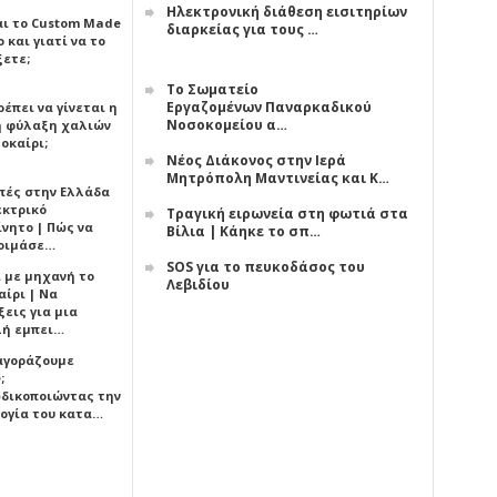
Ηλεκτρονική διάθεση εισιτηρίων
αι το Custom Made
διαρκείας για τους …
 και γιατί να το
ξετε;
Το Σωματείο
Εργαζομένων Παναρκαδικού
έπει να γίνεται η
Νοσοκομείου α…
 φύλαξη χαλιών
οκαίρι;
Νέος Διάκονος στην Ιερά
Μητρόπολη Μαντινείας και Κ…
πές στην Ελλάδα
εκτρικό
Τραγική ειρωνεία στη φωτιά στα
ίνητο | Πώς να
Βίλια | Κάηκε το σπ…
οιμάσε…
SOS για το πευκοδάσος του
ι με μηχανή το
Λεβιδίου
αίρι | Να
εις για μια
ή εμπει…
 αγοράζουμε
;
δικοποιώντας την
ογία του κατα…