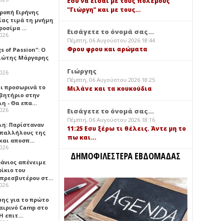
Εσύ να είσαι με τους πολέμους
"Γιώργη" και με τους…
τροπή Ειρήνης
ίας τιμά τη μνήμη
ιροσίμα …
Εισάγετε το όνομά σας...
2026
Πέμπτη, 06 Αυγούστου 2026 18:44
Φρου φρου και αρώματα
gs of Passion": Ο
ιώτης Μάργαρης
Γιώργης
2026
Πέμπτη, 06 Αυγούστου 2026 18:25
ει προσωρινά το
Μιλάνε και τα κουκούδια
βητήριο στην
λη - Θα επα…
2026
Εισάγετε το όνομά σας...
Πέμπτη, 06 Αυγούστου 2026 18:16
λη: Παρίσταναν
11:25 Εσυ ξέρω τι θέλεις. Άντε μη το
υπαλλήλους της
πω και…
 και αποσπ…
2026
ΔΗΜΟΦΙΛΕΣΤΕΡΑ ΕΒΔΟΜΑΔΑΣ
φάνιος απένειμε
ίκιο του
πρεσβυτέρου στ…
2026
μης για το πρώτο
αιρινό Camp στο
«Η επιτ…