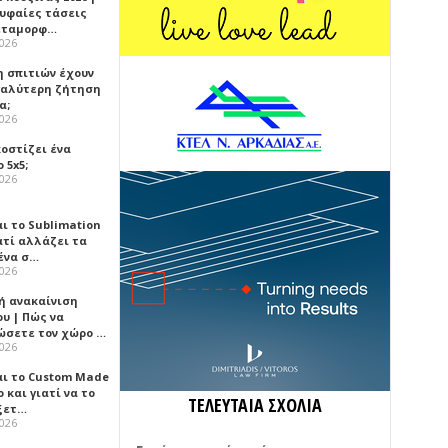
ρυφαίες τάσεις
εταμορφ…
2026
η σπιτιών έχουν
γαλύτερη ζήτηση
α;
2026
κοστίζει ένα
 5x5;
2026
αι το Sublimation
ατί αλλάζει τα
ένα σ…
2026
ή ανακαίνιση
υ | Πώς να
ώσετε τον χώρο …
2026
αι το Custom Made
 και γιατί να το
ΤΕΛΕΥΤΑΙΑ ΣΧΟΛΙΑ
ξετ…
2026