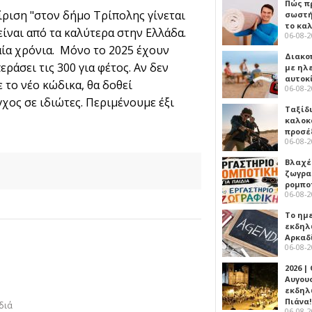
Πώς πρ
είριση "στον δήμο Τρίπολης γίνεται
σωστή
το κα
είναι από τα καλύτερα στην Ελλάδα.
06-08-
ία χρόνια. Μόνο το 2025 έχουν
Διακο
ράσει τις 300 για φέτος. Αν δεν
με ηλ
αυτοκ
ε το νέο κώδικα, θα δοθεί
06-08-
χος σε ιδιώτες. Περιμένουμε έξι
Ταξίδ
καλοκ
προσέ
06-08-
Βλαχέ
ζωγρα
ρομπο
06-08-
Το ημ
εκδηλ
Αρκαδ
06-08-
2026 |
Αυγου
εκδηλ
Πιάνα!
διά
06-08-