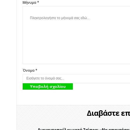
Μήνυμα *
Όνομα *
Διαβάστε επί
Διαμαντοπούλου κατά Τσίπρα: «Να απαντήσει 