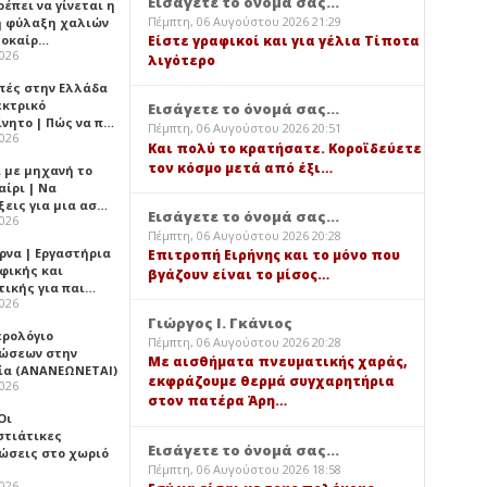
Εισάγετε το όνομά σας...
έπει να γίνεται η
Πέμπτη, 06 Αυγούστου 2026 21:29
 φύλαξη χαλιών
λοκαίρ…
Είστε γραφικοί και για γέλια Τίποτα
2026
λιγότερο
πές στην Ελλάδα
εκτρικό
Εισάγετε το όνομά σας...
ίνητο | Πώς να π…
Πέμπτη, 06 Αυγούστου 2026 20:51
2026
Και πολύ το κρατήσατε. Κοροϊδεύετε
τον κόσμο μετά από έξι…
ι με μηχανή το
αίρι | Να
ξεις για μια ασ…
Εισάγετε το όνομά σας...
2026
Πέμπτη, 06 Αυγούστου 2026 20:28
ρνα | Εργαστήρια
Επιτροπή Ειρήνης και το μόνο που
φικής και
βγάζουν είναι το μίσος…
τικής για παι…
2026
Γιώργος Ι. Γκάνιος
ερολόγιο
Πέμπτη, 06 Αυγούστου 2026 20:28
ώσεων στην
Με αισθήματα πνευματικής χαράς,
ία (ΑΝΑΝΕΩΝΕΤΑΙ)
εκφράζουμε θερμά συγχαρητήρια
2026
στον πατέρα Άρη…
 Οι
στιάτικες
Εισάγετε το όνομά σας...
ώσεις στο χωριό
Πέμπτη, 06 Αυγούστου 2026 18:58
2026