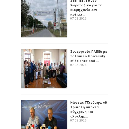
ΣΕΒΙΠΕΤ: Το νέο
Χωροταξικό για τη
Βιομηχανία δεν
πρέπει…
07-08-2026
Συνεργασία ΠΑΠΕΛ με
το Hunan University
of Science and …
07-08-2026
Κώστας Τζιούμης: «Η
Τρίπολη αποκτά
σύγχρονη και
ολοκληρ…
07-08-2026