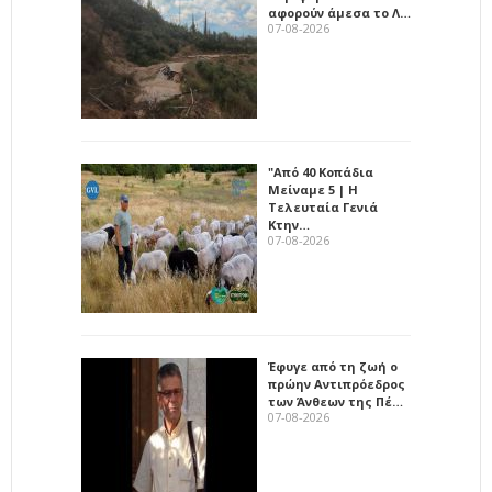
αφορούν άμεσα το Λ…
07-08-2026
"Από 40 Κοπάδια
Μείναμε 5 | Η
Τελευταία Γενιά
Κτην…
07-08-2026
Έφυγε από τη ζωή ο
πρώην Αντιπρόεδρος
των Άνθεων της Πέ…
07-08-2026