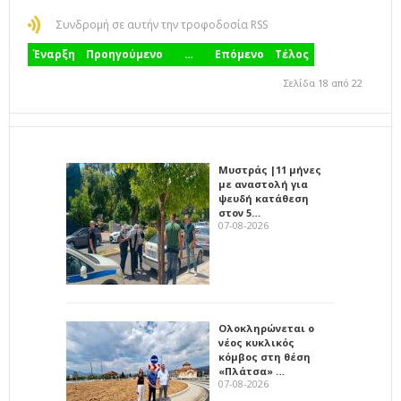
Συνδρομή σε αυτήν την τροφοδοσία RSS
Έναρξη
Προηγούμενο
…
Επόμενο
Τέλος
Σελίδα 18 από 22
Μυστράς |11 μήνες
με αναστολή για
ψευδή κατάθεση
στον 5…
07-08-2026
Ολοκληρώνεται ο
νέος κυκλικός
κόμβος στη θέση
«Πλάτσα» …
07-08-2026