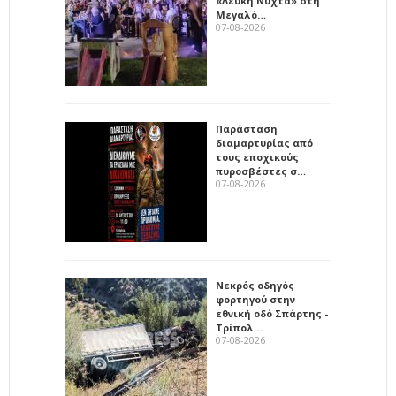
«Λευκή Νύχτα» στη
Μεγαλό…
07-08-2026
Παράσταση
διαμαρτυρίας από
τους εποχικούς
πυροσβέστες σ…
07-08-2026
Νεκρός οδηγός
φορτηγού στην
εθνική οδό Σπάρτης -
Τρίπολ…
07-08-2026