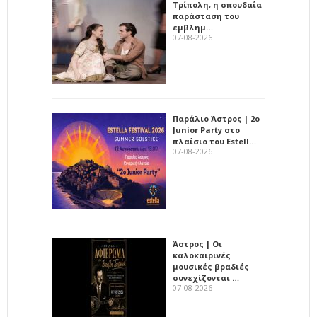
Τρίπολη, η σπουδαία
παράσταση του
εμβλημ…
07-08-2026
Παράλιο Άστρος | 2ο
Junior Party στο
πλαίσιο του Estell…
07-08-2026
Άστρος | Οι
καλοκαιρινές
μουσικές βραδιές
συνεχίζονται …
07-08-2026