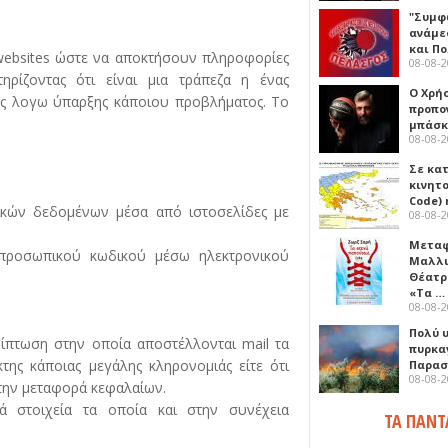
"Συμφ
ανάμε
και Π
 websites ώστε να αποκτήσουν πληροφορίες
08-08-
ηρίζοντας ότι είναι μια τράπεζα η ένας
Ο Χρήσ
ούς λογω ύπαρξης κάποιου προβλήματος. Το
προπο
μπάσκ
08-08-
Σε κα
κινητ
Code) 
ικών δεδομένων μέσα από ιστοσελίδες με
08-08-
Μεταφ
προσωπικού κωδικού μέσω ηλεκτρονικού
Μαλλι
Θέατρ
«Τα …
08-08-
Πολύ 
ίπτωση στην οποία αποστέλλονται mail τα
πυρκα
της κάποιας μεγάλης κληρονομιάς είτε ότι
Παρασκ
08-08-
α την μεταφορά κεφαλαίων.
ά στοιχεία τα οποία και στην συνέχεια
ΤΑ ΠΑΝΤ