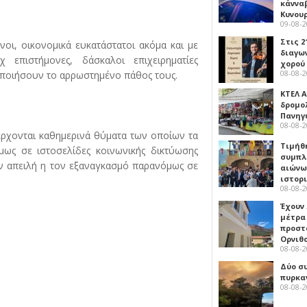
κάννα
Κυνου
09-08-
Στις 2
οι, οικονομικά ευκατάστατοι ακόμα και με
διαγω
 επιστήμονες, δάσκαλοι επιχειρηματίες
χορού
08-08-
νοποιήσουν το αρρωστημένο πάθος τους.
ΚΤΕΛ Α
δρομολ
Πανηγ
08-08-
έρχονται καθημερινά θύματα των οποίων τα
Τιμήθ
ως σε ιστοσελίδες κοινωνικής δικτύωσης
συμπλ
ην απειλή η τον εξαναγκασμό παρανόμως σε
αιώνω
ιστορ
08-08-
Έχουν
μέτρα 
προστ
Ορνιθ
08-08-
Δύο σ
πυρκα
08-08-