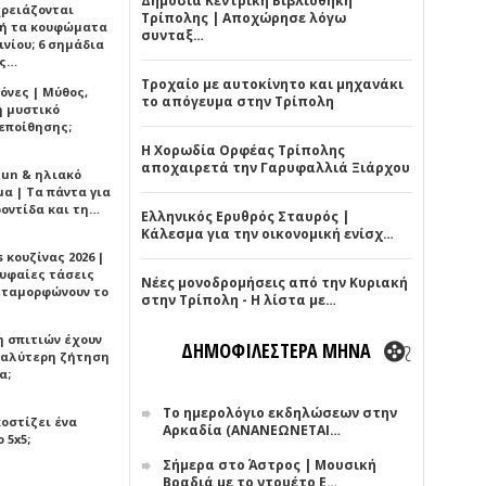
Δημόσια Κεντρική Βιβλιοθήκη
χρειάζονται
Τρίπολης | Αποχώρησε λόγω
ή τα κουφώματα
συνταξ…
νίου; 6 σημάδια
άς…
Τροχαίο με αυτοκίνητο και μηχανάκι
όνες | Μύθος,
το απόγευμα στην Τρίπολη
ή μυστικό
εποίθησης;
Η Χορωδία Ορφέας Τρίπολης
αποχαιρετά την Γαρυφαλλιά Ξιάρχου
Sun & ηλιακό
α | Τα πάντα για
ροντίδα και τη…
Ελληνικός Ερυθρός Σταυρός |
Κάλεσμα για την οικονομική ενίσχ…
 κουζίνας 2026 |
ρυφαίες τάσεις
Νέες μονοδρομήσεις από την Κυριακή
εταμορφώνουν το
στην Τρίπολη - Η λίστα με…
η σπιτιών έχουν
ΔΗΜΟΦΙΛΕΣΤΕΡΑ ΜΗΝΑ
γαλύτερη ζήτηση
α;
Το ημερολόγιο εκδηλώσεων στην
κοστίζει ένα
Αρκαδία (ΑΝΑΝΕΩΝΕΤΑΙ…
 5x5;
Σήμερα στο Άστρος | Μουσική
Βραδιά με το ντουέτο Ε…