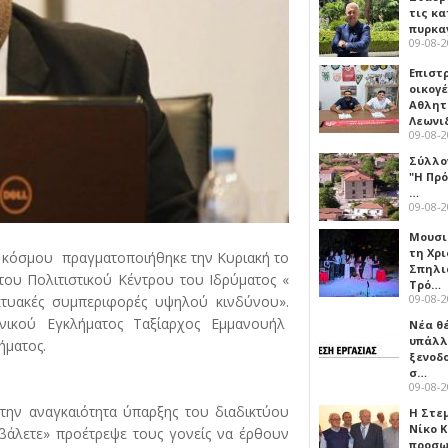
τις κ
πυρκα
09-08-
Επιστ
οικογέ
Αθλητ
Λεωνι
09-08-
Σύλλο
"Η Πρό
…
09-08-
Μουσι
τη Χρι
ς κόσμου πραγματοποιήθηκε την Κυριακή το
Σπηλι
του Πολιτιστικού Κέντρου του Ιδρύματος «
Τρό…
09-08-
κτυακές συμπεριφορές υψηλού κινδύνου».
νικού Εγκλήματος Ταξίαρχος Εμμανουήλ
Νέα θ
υπάλλ
ήματος.
ξενοδ
σ…
09-08-
την αναγκαιότητα ύπαρξης του διαδικτύου
Η Στε
Νίκο 
 βάλετε» προέτρεψε τους γονείς να έρθουν
προσ