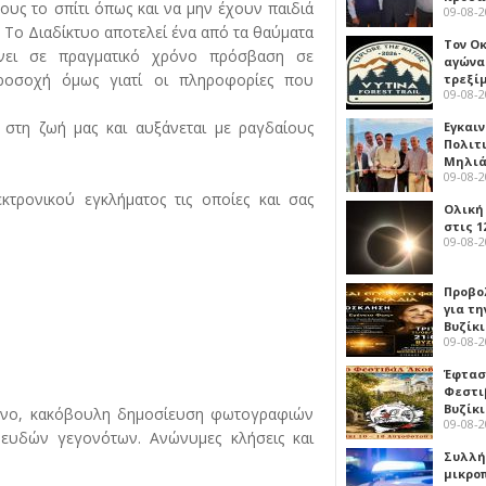
 τους το σπίτι όπως και να μην έχουν παιδιά
09-08-
. Το Διαδίκτυο αποτελεί ένα από τα θαύματα
Τον Ο
ίνει σε πραγματικό χρόνο πρόσβαση σε
αγώνα
ροσοχή όμως γιατί οι πληροφορίες που
τρεξίμ
09-08-
 στη ζωή μας και αυξάνεται με ραγδαίους
Εγκαι
Πολιτ
Μηλιά
09-08-
κτρονικού εγκλήματος τις οποίες και σας
Ολική
στις 1
09-08-
Προβο
για τη
Βυζίκι
09-08-
Έφτασε
Φεστι
Βυζίκ
μενο, κακόβουλη δημοσίευση φωτογραφιών
09-08-
ψευδών γεγονότων. Ανώνυμες κλήσεις και
Συλλή
μικρο