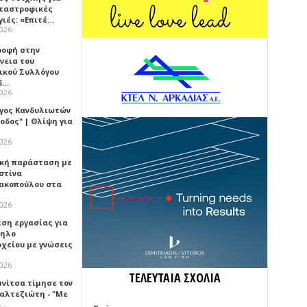
αταστροφικές
γιές: «Επιτέ…
2026
ροφή στην
νεια του
ικού Συλλόγου
δ…
2026
γος Κανδυλιωτών
οδος" | Θλίψη για
2026
κή παράσταση με
στίνα
ακοπούλου στα
2026
έση εργασίας για
ηλο
οχείου με γνώσεις
2026
ΤΕΛΕΥΤΑΙΑ ΣΧΟΛΙΑ
μνίτσα τίμησε τον
Καλτεζιώτη - "Με
ω…