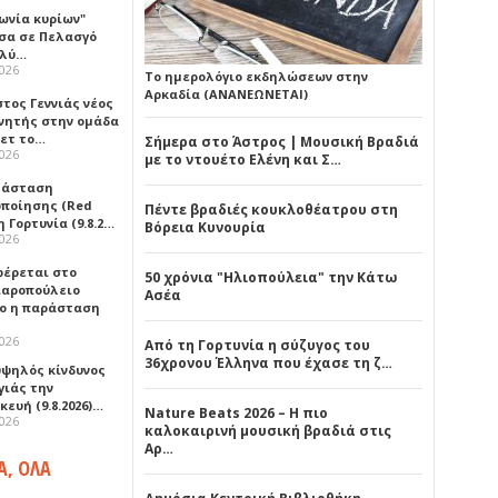
ωνία κυρίων"
σα σε Πελασγό
ολύ…
2026
Το ημερολόγιο εκδηλώσεων στην
Αρκαδία (ΑΝΑΝΕΩΝΕΤΑΙ)
τος Γεννιάς νέος
νητής στην ομάδα
ετ το…
Σήμερα στο Άστρος | Μουσική Βραδιά
2026
με το ντουέτο Ελένη και Σ…
τάσταση
οποίησης (Red
Πέντε βραδιές κουκλοθέατρου στη
η Γορτυνία (9.8.2…
Βόρεια Κυνουρία
2026
έρεται στο
50 χρόνια "Ηλιοπούλεια" την Κάτω
αροπούλειο
Ασέα
ο η παράσταση
2026
Από τη Γορτυνία η σύζυγος του
36χρονου Έλληνα που έχασε τη ζ…
υψηλός κίνδυνος
γιάς την
ευή (9.8.2026)…
Nature Beats 2026 – Η πιο
2026
καλοκαιρινή μουσική βραδιά στις
Αρ…
Α, ΟΛΑ