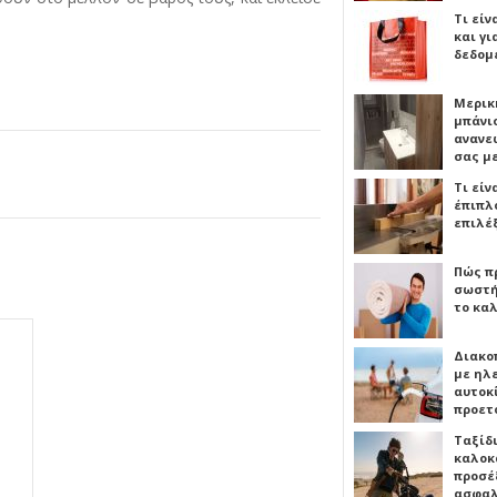
Τι είν
και γι
δεδομ
Μερικ
μπάνιο
ανανε
σας μ
Τι είν
έπιπλο
επιλέ
Πώς πρ
σωστή
το καλ
Διακο
με ηλ
αυτοκ
προετ
Ταξίδ
καλοκ
προσέξ
ασφαλ