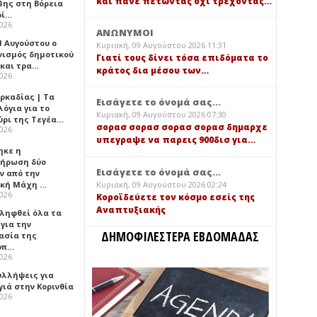
και πάνε πετώντας όχι τρέχοντας…
βης στη Βόρεια
ρί…
2026
ΑΝΩΝΥΜΟΙ
1 Αυγούστου ο
Κυριακή, 09 Αυγούστου 2026 11:31
νισμός δημοτικού
Γιατί τους δίνει τόσα επιδόματα το
 και τρα…
κράτος δια μέσου των…
2026
ρκαδίας | Τα
Εισάγετε το όνομά σας...
όγια για το
Κυριακή, 09 Αυγούστου 2026 07:30
ύρι της Τεγέα…
σορασ σορασ σορασ σορασ δημαρχε
2026
υπεγραψε να παρεις 900δισ για…
ηκε η
ήρωση δύο
Εισάγετε το όνομά σας...
ν από την
Κυριακή, 09 Αυγούστου 2026 02:24
ική Μάχη …
2026
Κοροϊδεύετε τον κόσμο εσείς της
Αναπτυξιακής
 ληφθεί όλα τα
για την
ΔΗΜΟΦΙΛΕΣΤΕΡΑ ΕΒΔΟΜΑΔΑΣ
ασία της
οπ…
2026
υλλήψεις για
γιά στην Κορινθία
2026