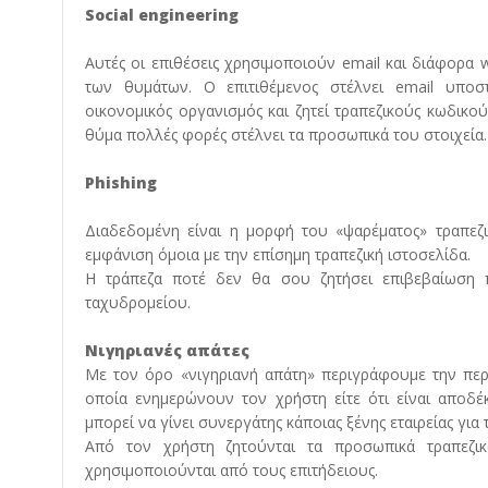
Social engineering
Αυτές οι επιθέσεις χρησιμοποιούν email και διάφορα
των θυμάτων. Ο επιτιθέμενος στέλνει email υποστ
οικονομικός οργανισμός και ζητεί τραπεζικούς κωδικ
θύμα πολλές φορές στέλνει τα προσωπικά του στοιχεία.
Phishing
Διαδεδομένη είναι η μορφή του «ψαρέματος» τραπεζ
εμφάνιση όμοια με την επίσημη τραπεζική ιστοσελίδα.
Η τράπεζα ποτέ δεν θα σου ζητήσει επιβεβαίωση 
ταχυδρομείου.
Νιγηριανές απάτες
Με τον όρο «νιγηριανή απάτη» περιγράφουμε την περ
οποία ενημερώνουν τον χρήστη είτε ότι είναι αποδέκ
μπορεί να γίνει συνεργάτης κάποιας ξένης εταιρείας γι
Από τον χρήστη ζητούνται τα προσωπικά τραπεζικ
χρησιμοποιούνται από τους επιτήδειους.