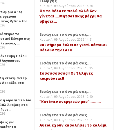
Γιώργης
2026
Κυριακή, 09 Αυγούστου 2026 14:56
Θα το θέλατε πολύ αλλά δεν
κτώβριο ο 1ος
γίνεται....Μητσοτάκης μέχρι να
ς ορεινού
ατος Vytina For…
σβήσει…
2026
νιάστηκε το
Εισάγετε το όνομά σας...
ιστικό Κέντρο στη
Κυριακή, 09 Αυγούστου 2026 14:51
 (εικόνες …
και σήμερα έκλεισε γιατί κάποιοι
2026
θέλουν την ΣΑΕΚ
 έκλειψη Ηλίου
2 Αυγούστου
Εισάγετε το όνομά σας...
2026
Κυριακή, 09 Αυγούστου 2026 13:35
Σσσσσσσσσσς!! Οι Έλληνες
λή ντοκιμαντέρ
κοιμούνται!!
ν Αρκαδία στο
Εισάγετε το όνομά σας...
2026
Κυριακή, 09 Αυγούστου 2026 12:40
 η ώρα για το 47ο
"Κατόπιν ενεργειών μου"..........
βάλ Άκοβας στο
ι Γορτ…
2026
Εισάγετε το όνομά σας...
Κυριακή, 09 Αυγούστου 2026 11:51
ψεις για
Αυτοί έχουν καβαλήσει το καλάμι
ποσότητα