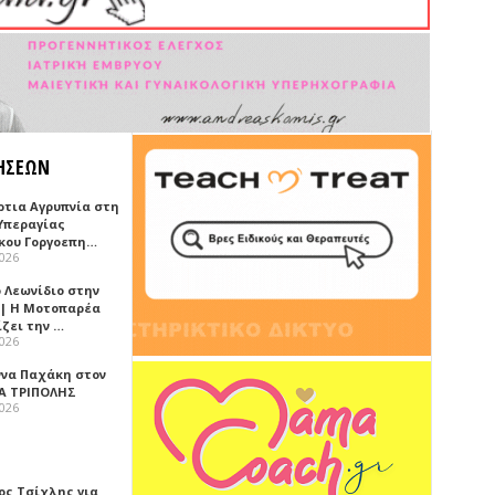
ΗΣΕΩΝ
ρτια Αγρυπνία στη
Υπεραγίας
κου Γοργοεπη…
2026
 Λεωνίδιο στην
 | Η Μοτοπαρέα
ίζει την …
2026
ννα Παχάκη στον
Α ΤΡΙΠΟΛΗΣ
2026
ος Τσίχλης για