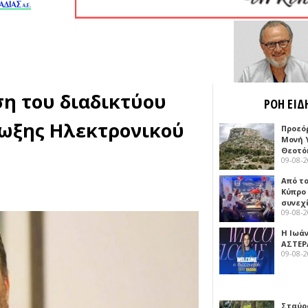
ση του διαδικτύου
ΡΟΗ ΕΙΔ
ίωξης Ηλεκτρονικού
Προεό
Μονή 
Θεοτό
09-08-
Από το
Κύπρο
συνεχ
09-08-
Η Ιωά
ΑΣΤΕΡ
09-08-
Σταύρ