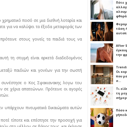
Πότε 
αλλαγ
αλουμι
φθορ
 χρηματικό ποσό σε μια διεθνή λοταρία και
Φερομ
ματα για να καλύψει τα έξοδα μεταφοράς των
τάση 
αυτοπ
ρότεινε στους γονείς τα παιδιά τους να
After 
έγκαυμ
την φ
αυτή τη στιγμή είναι αρκετά διαδεδομένος
Trends
εταξύ παιδιών και γονέων για την σωστή
Οι κο
που μ
σ…
ο συνέστησε ο Κος Σφακιανακης λογω του
ν σε χέρια απατεώνων. Πρότεινε οι αγορές
Τι είδ
τη με
ρτών.
σήμερ
δεν υπάρχουν πνευματικά δικαιώματα αυτών
Πόσο 
γήπεδο
 ποτέ τίποτε και επέστησε την προσοχή για
ούν στο μέλλον σε βάρος τους, και έκλεισε