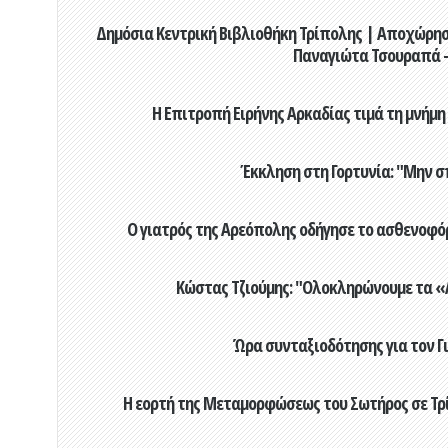
Δημόσια Κεντρική Βιβλιοθήκη Τρίπολης | Αποχώρησ
Παναγιώτα Τσουραπά -
Η Επιτροπή Ειρήνης Αρκαδίας τιμά τη μνήμη
Έκκληση στη Γορτυνία: "Μην σ
Ο γιατρός της Αρεόπολης οδήγησε το ασθενοφόρ
Κώστας Τζιούμης: "Ολοκληρώνουμε τα «Α
Ώρα συνταξιοδότησης για τον 
Η εορτή της Μεταμορφώσεως του Σωτήρος σε Τρί