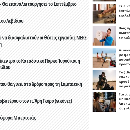
- Θα επαναλειτουργήσει το Σεπτέμβριο
Τι είν
έπιπλο
επιλέ
του Λεβιδίου
Πώς πρ
σωστή
 να διασφαλιστούν οι θέσεις εργασίας MERE
το καλ
η
Διακο
με ηλ
αυτοκ
ίκεντρο το Καταδυτικό Πάρκο Τυρού και η
προετ
ιδίου
Ταξίδ
καλοκ
προσέξ
που θα γίνει στο δρόμο προς τη Σαμπατική
ασφαλ
Γιατί
Online
βυτέρου στον π. Άρη Γκόρο (εικόνες)
Αποκω
ψυχολ
 γέφυρα Μπερτσιάς