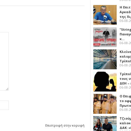
Η Επι
Αρκαδ
της Χ
06-08-
"Strin
Παναγ
κ…
06-08-
Κλείν
κολυμ
Τρίπο
06-08-
Τρίπο
τους 
ΔΕΗ –
06-08-
Ο Επι
το οφφ
Πρωτο
06-08-
Τζιού
καλοκ
Επιστροφή στην κορυφή
ΔΑΚ: 