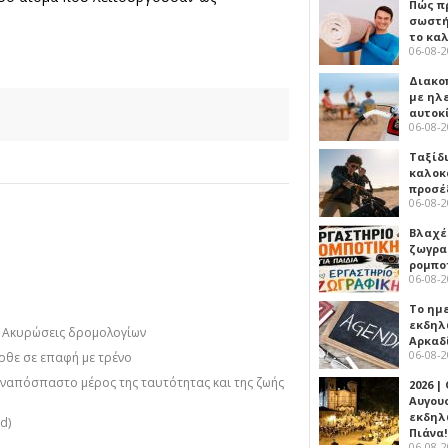
Πώς πρ
σωστή
το κα
06-08-
Διακο
με ηλ
αυτοκ
06-08-
Ταξίδ
καλοκ
προσέ
06-08-
Βλαχέ
ζωγρα
ρομπο
06-08-
Το ημ
εκδηλ
- Ακυρώσεις δρομολογίων
Αρκαδ
06-08-
ρθε σε επαφή με τρένο
αναπόσπαστο μέρος της ταυτότητας και της ζωής
2026 |
Αυγου
εκδηλ
d)
Πιάνα!
06-08-