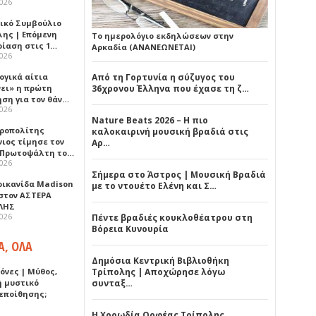
2026
ικό Συμβούλιο
λης | Επόμενη
Το ημερολόγιο εκδηλώσεων στην
ρίαση στις 1…
Αρκαδία (ΑΝΑΝΕΩΝΕΤΑΙ)
2026
ογικά αίτια
Από τη Γορτυνία η σύζυγος του
νει» η πρώτη
36χρονου Έλληνα που έχασε τη ζ…
ηση για τον θάν…
2026
Nature Beats 2026 – Η πιο
ροπολίτης
καλοκαιρινή μουσική βραδιά στις
νιος τίμησε τον
Αρ…
 Πρωτοψάλτη το…
2026
Σήμερα στο Άστρος | Μουσική Βραδιά
ρικανίδα Madison
με το ντουέτο Ελένη και Σ…
 στον ΑΣΤΕΡΑ
ΛΗΣ
2026
Πέντε βραδιές κουκλοθέατρου στη
Βόρεια Κυνουρία
Α, ΟΛΑ
Δημόσια Κεντρική Βιβλιοθήκη
όνες | Μύθος,
Τρίπολης | Αποχώρησε λόγω
ή μυστικό
συνταξ…
εποίθησης;
Η Χορωδία Ορφέας Τρίπολης