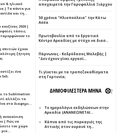
Sun & ηλιακό
αποχαιρετά την Γαρυφαλλιά Ξιάρχου
α | Τα πάντα για
ροντίδα και τη…
50 χρόνια "Ηλιοπούλεια" την Κάτω
Ασέα
 κουζίνας 2026 |
ρυφαίες τάσεις
Πρωτοβουλία από το Εργατικό
εταμορφώνουν το
Κέντρο Αρκαδίας με στόχο να διασ…
η σπιτιών έχουν
γαλύτερη ζήτηση
Πάρνωνας - Κεδρόδασος Μαλεβής |
α;
"Δεν έχουν γίνει εργασί…
κοστίζει ένα
Τι γίνεται με τα τραπεζοκαθίσματα
 5x5;
στη Γορτυνία;
ΔΗΜΟΦΙΛΕΣΤΕΡΑ ΜΗΝΑ
αι το Sublimation
ατί αλλάζει τα
ένα στα διαφημι…
Το ημερολόγιο εκδηλώσεων στην
Αρκαδία (ΑΝΑΝΕΩΝΕΤΑΙ…
ή ανακαίνιση
υ | Πώς να
Κάπνα από τις πυρκαγιές της
ώσετε τον χώρο
Αττικής στον ουρανό τη…
ε μικ…