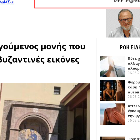
γούμενος μονής που
ΡΟΗ ΕΙΔ
βυζαντινές εικόνες
Πότε 
αλλαγ
αλουμ
06-08-
Φερομ
τάση 
αυτοπ
06-08-
After 
έγκαυμ
την φ
06-08-
Trends