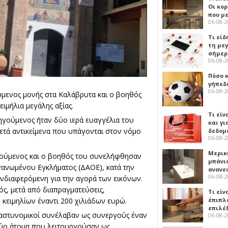
Οι κο
που μ
06-08-
Τι είδ
τη με
σήμερ
06-08-
Πόσο 
γήπεδο
06-08-
ύμενος μονής στα Καλάβρυτα και ο βοηθός
μήλια μεγάλης αξίας.
Τι είν
ηγούμενος ήταν δύο ιερά ευαγγέλια του
και γι
ρκετά αντικείμενα που υπάγονται στον νόμο
δεδομ
06-08-
Μερικ
γούμενος και ο βοηθός του συνελήφθησαν
μπάνιο
γανωμένου Εγκλήματος (ΔΑΟΕ), κατά την
ανανε
06-08-
ενδιαφερόμενη για την αγορά των εικόνων.
κός, μετά από διαπραγματεύσεις,
Τι είν
έπιπλο
κειμηλίων έναντι 200 χιλιάδων ευρώ.
επιλέ
 αστυνομικοί συνέλαβαν ως συνεργούς έναν
06-08-
δύο άτομα που λειτουργούσαν ως