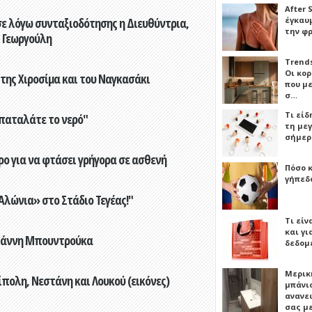
After 
έγκαυμ
ε λόγω συνταξιοδότησης η Διευθύντρια,
την φ
 Γεωργούλη
Trends
Οι κο
 της Χιροσίμα και του Ναγκασάκι
που μ
σ…
Τι είδ
παταλάτε το νερό"
τη με
σήμερ
ο για να φτάσει γρήγορα σε ασθενή
Πόσο 
γήπεδο
λώνια» στο Στάδιο Τεγέας!"
Τι είν
και γι
Γιάννη Μπουντρούκα
δεδομ
Μερικ
πολη, Νεστάνη και Λουκού (εικόνες)
μπάνιο
ανανε
σας μ