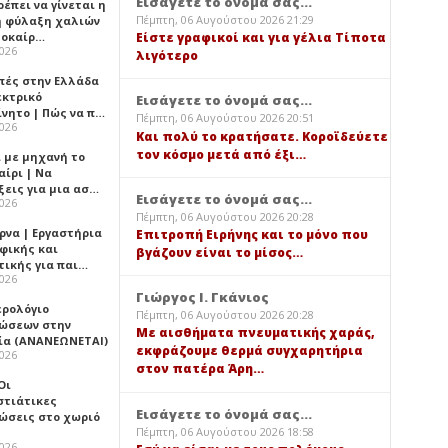
Εισάγετε το όνομά σας...
έπει να γίνεται η
Πέμπτη, 06 Αυγούστου 2026 21:29
 φύλαξη χαλιών
λοκαίρ…
Είστε γραφικοί και για γέλια Τίποτα
2026
λιγότερο
πές στην Ελλάδα
εκτρικό
Εισάγετε το όνομά σας...
ίνητο | Πώς να π…
Πέμπτη, 06 Αυγούστου 2026 20:51
2026
Και πολύ το κρατήσατε. Κοροϊδεύετε
τον κόσμο μετά από έξι…
ι με μηχανή το
αίρι | Να
ξεις για μια ασ…
Εισάγετε το όνομά σας...
2026
Πέμπτη, 06 Αυγούστου 2026 20:28
ρνα | Εργαστήρια
Επιτροπή Ειρήνης και το μόνο που
φικής και
βγάζουν είναι το μίσος…
τικής για παι…
2026
Γιώργος Ι. Γκάνιος
ερολόγιο
Πέμπτη, 06 Αυγούστου 2026 20:28
ώσεων στην
Με αισθήματα πνευματικής χαράς,
ία (ΑΝΑΝΕΩΝΕΤΑΙ)
εκφράζουμε θερμά συγχαρητήρια
2026
στον πατέρα Άρη…
 Οι
στιάτικες
Εισάγετε το όνομά σας...
ώσεις στο χωριό
Πέμπτη, 06 Αυγούστου 2026 18:58
2026