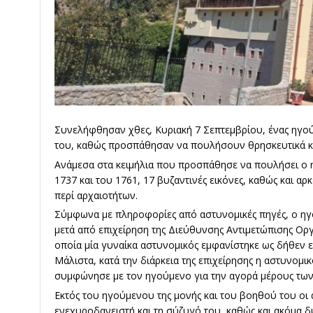
Συνελήφθησαν χθες, Κυριακή 7 Σεπτεμβρίου, ένας ηγο
του, καθώς προσπάθησαν να πουλήσουν θρησκευτικά κει
Ανάμεσα στα κειμήλια που προσπάθησε να πουλήσει ο 
1737 και του 1761, 17 βυζαντινές εικόνες, καθώς και α
περί αρχαιοτήτων.
Σύμφωνα με πληροφορίες από αστυνομικές πηγές, ο η
μετά από επιχείρηση της Διεύθυνσης Αντιμετώπισης Ορ
οποία μία γυναίκα αστυνομικός εμφανίστηκε ως δήθεν 
Μάλιστα, κατά την διάρκεια της επιχείρησης η αστυνομι
συμφώνησε με τον ηγούμενο για την αγορά μέρους των 
Εκτός του ηγούμενου της μονής και του βοηθού του οι
ενεχυροδανειστή και τη σύζυγό του, καθώς και ακόμα 