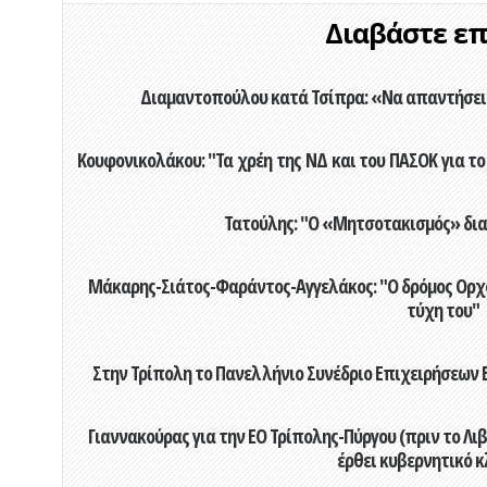
Διαβάστε επί
Διαμαντοπούλου κατά Τσίπρα: «Να απαντήσει 
Κουφονικολάκου: "Τα χρέη της ΝΔ και του ΠΑΣΟΚ για το 
Τατούλης: "Ο «Μητσοτακισμός» διαλ
Μάκαρης-Σιάτος-Φαράντος-Αγγελάκος: "Ο δρόμος Ορχομ
τύχη του"
Στην Τρίπολη το Πανελλήνιο Συνέδριο Επιχειρήσεων Β
Γιαννακούρας για την EO Τρίπολης-Πύργου (πριν το Λιβαδ
έρθει κυβερνητικό κ