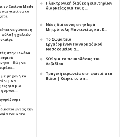
Ηλεκτρονική διάθεση εισιτηρίων
αι το Custom Made
διαρκείας για τους …
 και γιατί να το
ξετε;
Νέος Διάκονος στην Ιερά
Μητρόπολη Μαντινείας και Κ…
έπει να γίνεται η
 φύλαξη χαλιών
Το Σωματείο
οκαίρι;
Εργαζομένων Παναρκαδικού
Νοσοκομείου α…
πές στην Ελλάδα
εκτρικό
SOS για το πευκοδάσος του
ίνητο | Πώς να
Λεβιδίου
οιμάσε…
Τραγική ειρωνεία στη φωτιά στα
ι με μηχανή το
Βίλια | Κάηκε το σπ…
αίρι | Να
εις για μια
ή εμπει…
 αγοράζουμε
;
δικοποιώντας την
ογία του κατα…