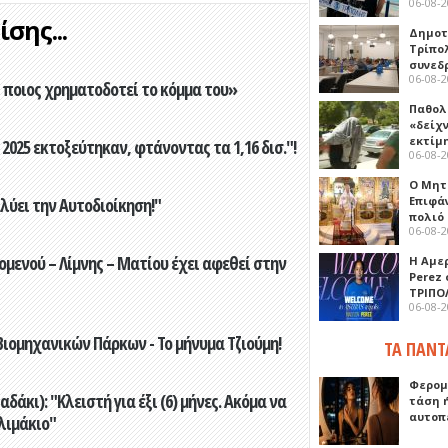
06-08-
σης...
Δημοτ
Τρίπο
συνεδ
06-08-
ποιος χρηματοδοτεί το κόμμα του»
Παθολ
«δείχ
εκτίμ
2025 εκτοξεύτηκαν, φτάνοντας τα 1,16 δισ."!
06-08-
Ο Μητ
Επιφά
ύει την Αυτοδιοίκηση!"
πολιό
06-08-
ενού – Λίμνης – Ματίου έχει αφεθεί στην
Η Αμε
Perez
ΤΡΙΠΟ
06-08-
ιομηχανικών Πάρκων - Το μήνυμα Τζιούμη!
ΤΑ ΠΑΝΤ
Φερομ
άκι): "Κλειστή για έξι (6) μήνες. Ακόμα να
τάση 
αυτοπ
λιμάκιο"