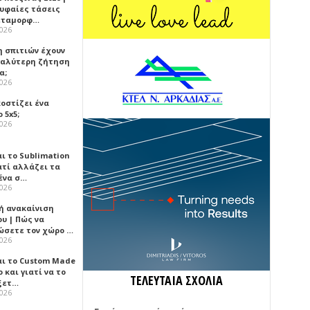
ρυφαίες τάσεις
εταμορφ…
2026
η σπιτιών έχουν
γαλύτερη ζήτηση
α;
2026
κοστίζει ένα
 5x5;
2026
αι το Sublimation
ατί αλλάζει τα
ένα σ…
2026
ή ανακαίνιση
υ | Πώς να
ώσετε τον χώρο …
2026
αι το Custom Made
 και γιατί να το
ΤΕΛΕΥΤΑΙΑ ΣΧΟΛΙΑ
ξετ…
2026