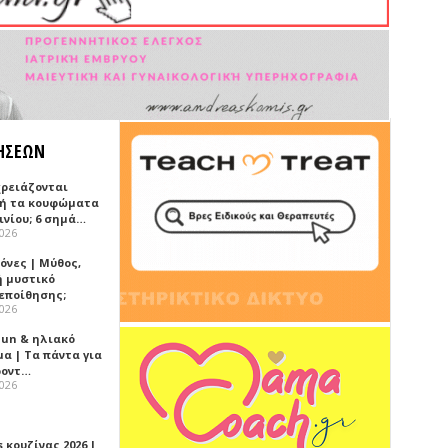
ΗΣΕΩΝ
χρειάζονται
ή τα κουφώματα
ινίου; 6 σημά…
2026
όνες | Μύθος,
ή μυστικό
εποίθησης;
2026
Sun & ηλιακό
α | Τα πάντα για
ροντ…
2026
 κουζίνας 2026 |