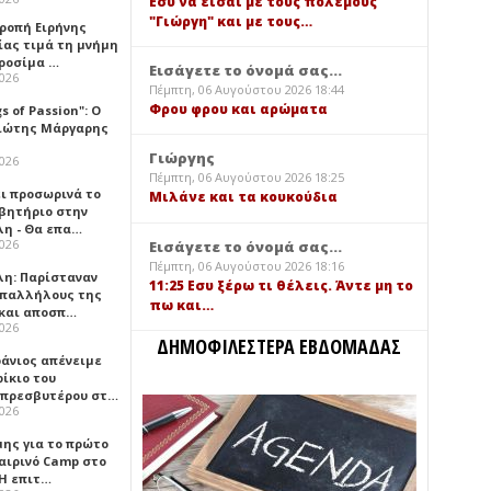
Εσύ να είσαι με τους πολέμους
"Γιώργη" και με τους…
τροπή Ειρήνης
ίας τιμά τη μνήμη
ιροσίμα …
Εισάγετε το όνομά σας...
2026
Πέμπτη, 06 Αυγούστου 2026 18:44
Φρου φρου και αρώματα
gs of Passion": Ο
ιώτης Μάργαρης
Γιώργης
2026
Πέμπτη, 06 Αυγούστου 2026 18:25
ει προσωρινά το
Μιλάνε και τα κουκούδια
βητήριο στην
λη - Θα επα…
2026
Εισάγετε το όνομά σας...
Πέμπτη, 06 Αυγούστου 2026 18:16
λη: Παρίσταναν
11:25 Εσυ ξέρω τι θέλεις. Άντε μη το
υπαλλήλους της
πω και…
 και αποσπ…
2026
ΔΗΜΟΦΙΛΕΣΤΕΡΑ ΕΒΔΟΜΑΔΑΣ
φάνιος απένειμε
ίκιο του
πρεσβυτέρου στ…
2026
μης για το πρώτο
αιρινό Camp στο
«Η επιτ…