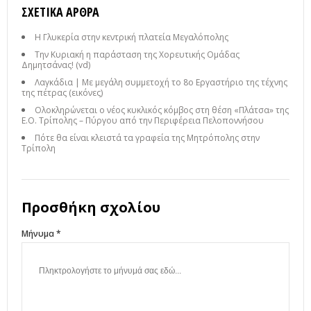
ΣΧΕΤΙΚΆ ΆΡΘΡΑ
Η Γλυκερία στην κεντρική πλατεία Μεγαλόπολης
Την Κυριακή η παράσταση της Χορευτικής Ομάδας
Δημητσάνας! (vd)
Λαγκάδια | Με μεγάλη συμμετοχή το 8ο Εργαστήριο της τέχνης
της πέτρας (εικόνες)
Ολοκληρώνεται ο νέος κυκλικός κόμβος στη θέση «Πλάτσα» της
Ε.Ο. Τρίπολης – Πύργου από την Περιφέρεια Πελοποννήσου
Πότε θα είναι κλειστά τα γραφεία της Μητρόπολης στην
Τρίπολη
Προσθήκη σχολίου
Μήνυμα *