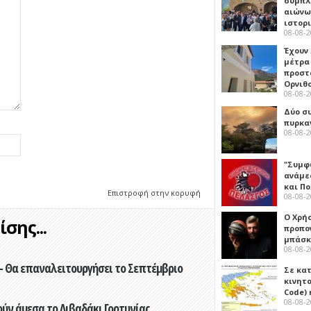
συμπλ
αιώνω
ιστορ
08-08-
Έχουν
μέτρα 
προστ
Ορνιθ
08-08-
Δύο σ
πυρκα
08-08-
"Συμφ
ανάμε
και Π
Επιστροφή στην κορυφή
08-08-
Ο Χρήσ
σης...
προπο
μπάσκ
08-08-
- Θα επαναλειτουργήσει το Σεπτέμβριο
Σε κα
κινητ
Code) 
08-08-
ούν άμεσα το Λιβαδάκι Γορτυνίας