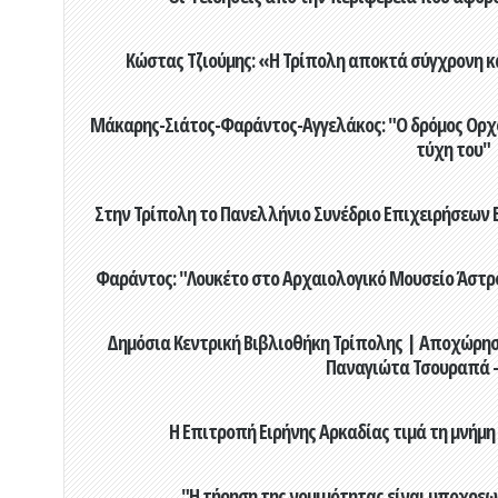
Κώστας Τζιούμης: «Η Τρίπολη αποκτά σύγχρονη κ
Μάκαρης-Σιάτος-Φαράντος-Αγγελάκος: "Ο δρόμος Ορχομ
τύχη του"
Στην Τρίπολη το Πανελλήνιο Συνέδριο Επιχειρήσεων Β
Φαράντος: "Λουκέτο στο Αρχαιολογικό Μουσείο Άστρου
Δημόσια Κεντρική Βιβλιοθήκη Τρίπολης | Αποχώρησ
Παναγιώτα Τσουραπά -
Η Επιτροπή Ειρήνης Αρκαδίας τιμά τη μνήμη
"Η τήρηση της νομιμότητας είναι υποχρεω