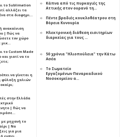
Κάπνα από τις πυρκαγιές της
αι το Sublimation
Αττικής στον ουρανό τη…
ατί αλλάζει τα
ένα στα διαφημι…
Πέντε βραδιές κουκλοθέατρου στη
Βόρεια Κυνουρία
ή ανακαίνιση
Ηλεκτρονική διάθεση εισιτηρίων
υ | Πώς να
διαρκείας για τους …
ώσετε τον χώρο
ε μικ…
αι το Custom Made
50 χρόνια "Ηλιοπούλεια" την Κάτω
 και γιατί να το
Ασέα
ξετε;
Το Σωματείο
Εργαζομένων Παναρκαδικού
έπει να γίνεται η
Νοσοκομείου α…
 φύλαξη χαλιών
οκαίρι;
πές στην Ελλάδα
εκτρικό
ίνητο | Πώς να
οιμάσε…
ι με μηχανή το
αίρι | Να
εις για μια
ή εμπει…