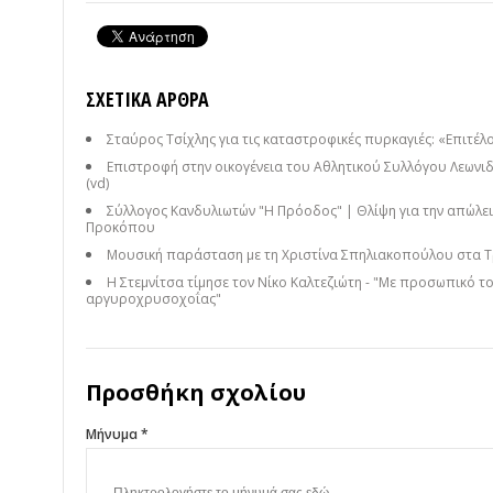
ΣΧΕΤΙΚΆ ΆΡΘΡΑ
Σταύρος Τσίχλης για τις καταστροφικές πυρκαγιές: «Επιτέλο
Επιστροφή στην οικογένεια του Αθλητικού Συλλόγου Λεωνιδ
(vd)
Σύλλογος Κανδυλιωτών "Η Πρόοδος" | Θλίψη για την απώλει
Προκόπου
Μουσική παράσταση με τη Χριστίνα Σπηλιακοπούλου στα Τ
Η Στεμνίτσα τίμησε τον Νίκο Καλτεζιώτη - "Με προσωπικό τ
αργυροχρυσοχοΐας"
Προσθήκη σχολίου
Μήνυμα *