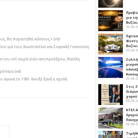
Προβο
για τη
Βυζίκι
09-08-
Έφτασε
υς, θα παραιτηθεί κάποιος;» (vd)
Φεστι
Βυζίκ
ίου για τους Κωνσταντίνο και Σοφοκλή Γιαννούση
09-08-
α του επί σειρά ετών αντιπροέδρου, Βασίλη
Συλλή
μικρο
κάννα
ρόπαια (vd)
Κυνου
09-08-
ου αγώνα το 1981 άνοιξε ξανά η σχολή
Στις 2
διαγω
χορού
08-08-
ΚΤΕΛ Α
δρομολ
Πανηγ
08-08-
Τιμήθ