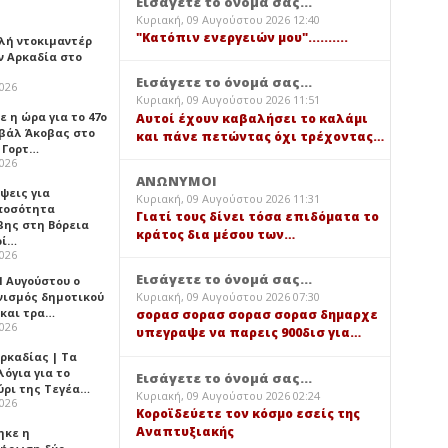
Εισάγετε το όνομά σας...
Κυριακή, 09 Αυγούστου 2026 12:40
"Κατόπιν ενεργειών μου"..........
λή ντοκιμαντέρ
ν Αρκαδία στο
Εισάγετε το όνομά σας...
2026
Κυριακή, 09 Αυγούστου 2026 11:51
 η ώρα για το 47ο
Αυτοί έχουν καβαλήσει το καλάμι
βάλ Άκοβας στο
και πάνε πετώντας όχι τρέχοντας…
ι Γορτ…
2026
ΑΝΩΝΥΜΟΙ
ψεις για
Κυριακή, 09 Αυγούστου 2026 11:31
ποσότητα
Γιατί τους δίνει τόσα επιδόματα το
βης στη Βόρεια
κράτος δια μέσου των…
ρί…
2026
Εισάγετε το όνομά σας...
1 Αυγούστου ο
νισμός δημοτικού
Κυριακή, 09 Αυγούστου 2026 07:30
 και τρα…
σορασ σορασ σορασ σορασ δημαρχε
2026
υπεγραψε να παρεις 900δισ για…
ρκαδίας | Τα
όγια για το
Εισάγετε το όνομά σας...
ύρι της Τεγέα…
Κυριακή, 09 Αυγούστου 2026 02:24
2026
Κοροϊδεύετε τον κόσμο εσείς της
Αναπτυξιακής
ηκε η