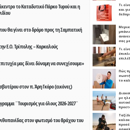
Τι είν
ίκεντρο το Καταδυτικό Πάρκο Τυρού και η
και γι
ιδίου
δεδομ
Μερικ
που θα γίνει στο δρόμο προς τη Σαμπατική
μπάνιο
ανανε
σας μ
ην Ε.Ο. Τρίπολης – Καρκαλούς
Τι είν
έπιπλο
επιλέ
επιτυχία μας δίνει δύναμη να συνεχίσουμε»
Πώς πρ
σωστή
το καλ
βυτέρου στον π. Άρη Γκόρο (εικόνες)
Διακο
με ηλ
γραμμα ¨Τουρισμός για όλους 2026-2027¨
αυτοκ
προετ
Ταξίδ
νιθοπανίδας στον φωτισμό του Βράχου του
καλοκ
προσέξ
ασφαλ