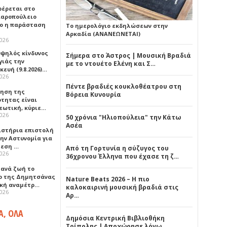
έρεται στο
αροπούλειο
ο η παράσταση
Το ημερολόγιο εκδηλώσεων στην
Αρκαδία (ΑΝΑΝΕΩΝΕΤΑΙ)
2026
υψηλός κίνδυνος
Σήμερα στο Άστρος | Μουσική Βραδιά
γιάς την
με το ντουέτο Ελένη και Σ…
ευή (9.8.2026)…
2026
Πέντε βραδιές κουκλοθέατρου στη
ρηση της
Βόρεια Κυνουρία
ότητας είναι
εωτική, κύριε…
2026
50 χρόνια "Ηλιοπούλεια" την Κάτω
Ασέα
ιστήρια επιστολή
ην Αστυνομία για
μεση …
Από τη Γορτυνία η σύζυγος του
2026
36χρονου Έλληνα που έχασε τη ζ…
ξανά ζωή το
ο της Δημητσάνας
Nature Beats 2026 – Η πιο
ική αναμέτρ…
καλοκαιρινή μουσική βραδιά στις
2026
Αρ…
Α, ΟΛΑ
Δημόσια Κεντρική Βιβλιοθήκη
Τρίπολης | Αποχώρησε λόγω