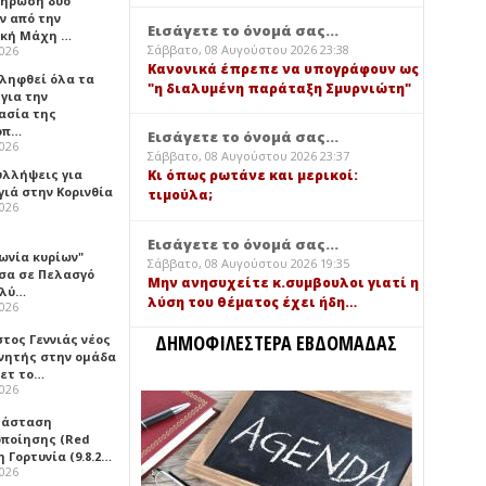
ήρωση δύο
ν από την
Εισάγετε το όνομά σας...
ική Μάχη …
Σάββατο, 08 Αυγούστου 2026 23:38
2026
Κανονικά έπρεπε να υπογράφουν ως
 ληφθεί όλα τα
"η διαλυμένη παράταξη Σμυρνιώτη"
για την
ασία της
οπ…
Εισάγετε το όνομά σας...
2026
Σάββατο, 08 Αυγούστου 2026 23:37
υλλήψεις για
Κι όπως ρωτάνε και μερικοί:
γιά στην Κορινθία
τιμούλα;
2026
Εισάγετε το όνομά σας...
ωνία κυρίων"
Σάββατο, 08 Αυγούστου 2026 19:35
σα σε Πελασγό
Μην ανησυχείτε κ.συμβουλοι γιατί η
ολύ…
λύση του θέματος έχει ήδη…
2026
ΔΗΜΟΦΙΛΕΣΤΕΡΑ ΕΒΔΟΜΑΔΑΣ
τος Γεννιάς νέος
νητής στην ομάδα
ετ το…
2026
τάσταση
οποίησης (Red
η Γορτυνία (9.8.2…
2026