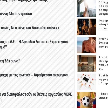
Πότε 
αλλαγ
αλουμι
Γιάννη Μπουντρούκα
φθορ
Φερομ
τάση 
πολη, Νεστάνη και Λουκού (εικόνες)
αυτοπ
After 
ς σε Α.Ε. – Η Αρκαδία Απαιτεί Στρατηγικό
έγκαυμ
σμό"
την φ
Trends
στη Ζάτουνα"
Οι κο
που μ
σ…
άχη με τις φωτιές – Αφαίρεσαν ακόμη και
Τι είδ
τη με
σήμερ
 να διασφαλιστούν οι θέσεις εργασίας MERE
Πόσο 
γήπεδο
η