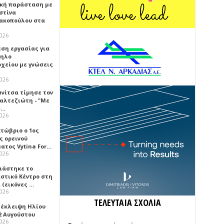
κή παράσταση με
στίνα
ακοπούλου στα
2026
έση εργασίας για
ηλο
οχείου με γνώσεις
2026
μνίτσα τίμησε τον
Καλτεζιώτη - "Με
ω…
2026
κτώβριο ο 1ος
ς ορεινού
ατος Vytina For…
2026
νιάστηκε το
ιστικό Κέντρο στη
 (εικόνες …
2026
ΤΕΛΕΥΤΑΙΑ ΣΧΟΛΙΑ
 έκλειψη Ηλίου
2 Αυγούστου
2026