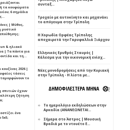
χρειάζονται
συνταξ…
ή τα κουφώματα
νίου; 6 σημάδια
άς…
Τροχαίο με αυτοκίνητο και μηχανάκι
το απόγευμα στην Τρίπολη
όνες | Μύθος,
ή μυστικό
εποίθησης;
Η Χορωδία Ορφέας Τρίπολης
αποχαιρετά την Γαρυφαλλιά Ξιάρχου
Sun & ηλιακό
α | Τα πάντα για
Ελληνικός Ερυθρός Σταυρός |
ροντίδα και τη…
Κάλεσμα για την οικονομική ενίσχ…
 κουζίνας 2026 |
Νέες μονοδρομήσεις από την Κυριακή
ρυφαίες τάσεις
στην Τρίπολη - Η λίστα με…
εταμορφώνουν το
ΔΗΜΟΦΙΛΕΣΤΕΡΑ ΜΗΝΑ
η σπιτιών έχουν
γαλύτερη ζήτηση
α;
Το ημερολόγιο εκδηλώσεων στην
Αρκαδία (ΑΝΑΝΕΩΝΕΤΑΙ…
κοστίζει ένα
 5x5;
Σήμερα στο Άστρος | Μουσική
Βραδιά με το ντουέτο Ε…