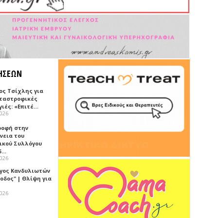
ΗΣΕΩΝ
ος Τσίχλης για
αταστροφικές
γιές: «Επιτέ…
2026
ροφή στην
νεια του
ικού Συλλόγου
δ…
2026
γος Κανδυλιωτών
οδος" | Θλίψη για
2026