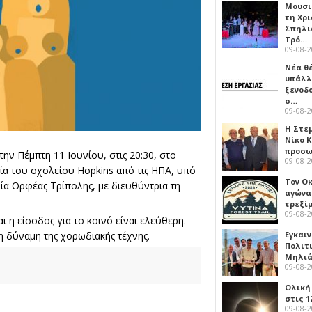
Μουσι
τη Χρι
Σπηλι
Τρό…
09-08-
Νέα θ
υπάλλ
ξενοδ
σ…
09-08-
Η Στε
Νίκο 
προσ
ν Πέμπτη 11 Ιουνίου, στις 20:30, στο
09-08-
α του σχολείου Hopkins από τις ΗΠΑ, υπό
Τον Ο
δία Ορφέας Τρίπολης, με διευθύντρια τη
αγώνα
τρεξίμ
09-08-
 η είσοδος για το κοινό είναι ελεύθερη.
η δύναμη της χορωδιακής τέχνης.
Εγκαι
Πολιτ
Μηλιά
09-08-
Ολική
στις 1
09-08-