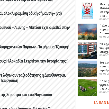
Μεταφ
Μαλλι
Θέατρ
αι ολοκληρωμένη οδική σήμανση» (vd)
«Τα …
08-08-
Πολύ 
ενού – Λίμνης – Ματίου έχει αφεθεί στην
πυρκα
Παρασκ
08-08-
"Η τή
ιομηχανικών Πάρκων - Το μήνυμα Τζιούμη!
νομιμ
υποχρ
08-08-
ς: Η Αρκαδία Στερείται την Ιστορία της;"
Ευχαρ
προς τ
την ά
08-08-
ε λόγω συνταξιοδότησης η Διευθύντρια,
 Γεωργούλη
Πήρε 
γήπεδ
– Φιλ
08-08-
 της Χιροσίμα και του Ναγκασάκι
ΤΑ ΠΑΝΤ
τική, κύριε δήμαρχε Τρίπολης"