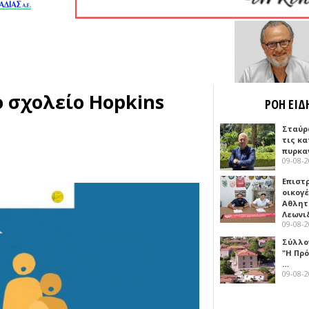
 σχολείο Hopkins
ΡΟΗ ΕΙΔ
Σταύρ
τις κ
πυρκα
09-08-
Επιστ
οικογέ
Αθλητ
Λεωνι
09-08-
Σύλλο
"Η Πρό
…
09-08-