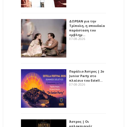
ΔΩΡΕΑΝ για την
Τρίπολη, η σπουδαία
παράσταση του
εμβλημ…
07-08-2026
Παράλιο Άστρος | 2ο
Junior Party στο
πλαίσιο του Estell…
07-08-2026
Άστρος | Οι
καλοκαιρινές