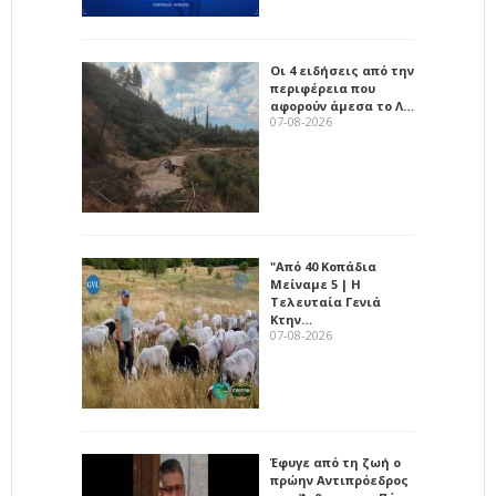
Οι 4 ειδήσεις από την
περιφέρεια που
αφορούν άμεσα το Λ…
07-08-2026
"Από 40 Κοπάδια
Μείναμε 5 | Η
Τελευταία Γενιά
Κτην…
07-08-2026
Έφυγε από τη ζωή ο
πρώην Αντιπρόεδρος