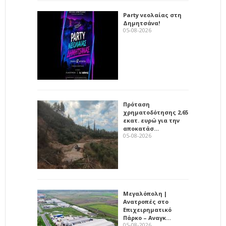
Party νεολαίας στη
Δημητσάνα!
05-08-2026
Πρόταση
χρηματοδότησης 2,65
εκατ. ευρώ για την
αποκατάσ…
05-08-2026
Μεγαλόπολη |
Ανατροπές στο
Επιχειρηματικό
Πάρκο – Αναγκ…
05-08-2026