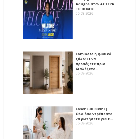
Adugbe στον ΑΣΤΕΡΑ
ΤΡΙΠΟΛΗΣ
05-08-2026
Laminate ή φυσικό
ξύλο; Τι να
προσέξετε πριν
διαλέξετε …
05-08-2026
Laser Full Bikini |
Όλα όσα ντρέπεστε
να ρωτήσετε για τ…
05-08-2026