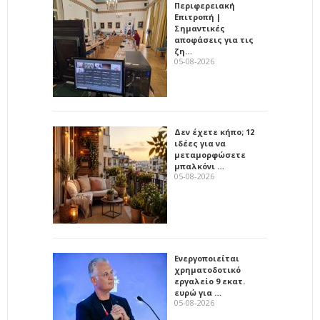
Περιφερειακή
Επιτροπή |
Σημαντικές
αποφάσεις για τις
ζη…
05-08-2026
Δεν έχετε κήπο; 12
ιδέες για να
μεταμορφώσετε
μπαλκόνι …
05-08-2026
Ενεργοποιείται
χρηματοδοτικό
εργαλείο 9 εκατ.
ευρώ για …
05-08-2026