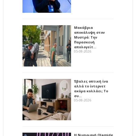
Μακάβρια
αποκάλυψη στον
Μυστρά: Την
Παρασκευή
απολογείτ…
05-08-2026
Έβαλες οπτική ίνα
αλλά το ίντερνετ
ακόμα κολλάει; Το
συ…
05-08-2026
Η Νιγηριανή Olamide