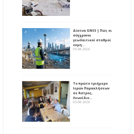
Δίκτυα GNSS | Πώς οι
σύγχρονοι
γεωδαιτικοί σταθμοί
εκμη…
05-08-2026
Το πρώτο τριήμερο
Ιερών Παρακλήσεων
σε Άστρος,
Λεωνίδιο…
05-08-2026