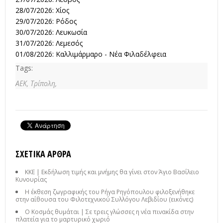
28/07/2026: Χίος
29/07/2026: Ρόδος
30/07/2026: Λευκωσία
31/07/2026: Λεμεσός
01/08/2026: Καλλιμάρμαρο - Νέα Φιλαδέλφεια
Tags:
ΑΕΚ,
Τρίπολη,
ΣΧΕΤΙΚΆ ΆΡΘΡΑ
ΚΚΕ | Εκδήλωση τιμής και μνήμης θα γίνει στον Άγιο Βασίλειο
Κυνουρίας
Η έκθεση ζωγραφικής του Ρήγα Ρηγόπουλου φιλοξενήθηκε
στην αίθουσα του Φιλοτεχνικού Συλλόγου Λεβιδίου (εικόνες)
Ο Κοσμάς θυμάται | Σε τρεις γλώσσες η νέα πινακίδα στην
πλατεία για το μαρτυρικό χωριό