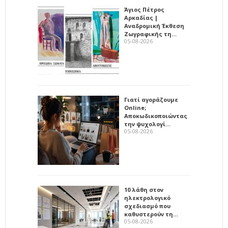
Άγιος Πέτρος
Αρκαδίας |
Αναδρομική Έκθεση
Ζωγραφικής τη…
05-08-2026
Γιατί αγοράζουμε
Online;
Αποκωδικοποιώντας
την ψυχολογί…
05-08-2026
10 λάθη στον
ηλεκτρολογικό
σχεδιασμό που
καθυστερούν τη…
05-08-2026