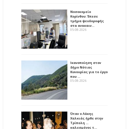
Νοσοκομείο
Κορίνθου: Έπεσε
τμήμα ψευδοροφής
στα ανακαιν…
05-08-2026
Ικανοποίηση στον
δήμο Νότιας
Κυνουρίας για το έργο
που …
05-08-2026
Όταν ο Λάκης
Χαλκιάς ήρθε στην
Τρίπολη ...
καλεσμένος τ…