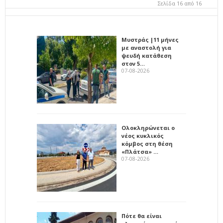
Σελίδα 16 από 16
Μυστράς |11 μήνες
με αναστολή για
ψευδή κατάθεση
στον 5…
07-08-2026
Ολοκληρώνεται ο
νέος κυκλικός
κόμβος στη θέση
«Πλάτσα» …
07-08-2026
Πότε θα είναι