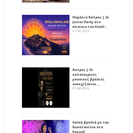
Παράλιο Άστρος | 2ο
Junior Party στο
πλαίσιο του Estell…
07-08-2026
Άστρος | Οι
καλοκαιρινές
μουσικές βραδιές
συνεχίζονται …
07-08-2026
Λαϊκή βραδιά με την
Κωνσταντίνα στο
Ροεινό!