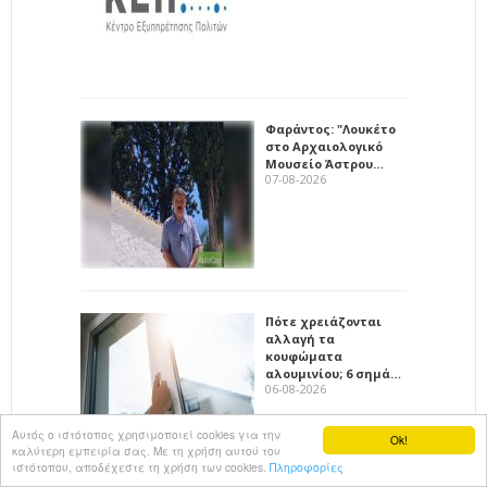
Φαράντος: "Λουκέτο
στο Αρχαιολογικό
Μουσείο Άστρου…
07-08-2026
Πότε χρειάζονται
αλλαγή τα
κουφώματα
αλουμινίου; 6 σημά…
06-08-2026
Αυτός ο ιστότοπος χρησιμοποιεί cookies για την
Ok!
καλύτερη εμπειρία σας. Με τη χρήση αυτού του
ιστότοπου, αποδέχεστε τη χρήση των cookies.
Πληροφορίες