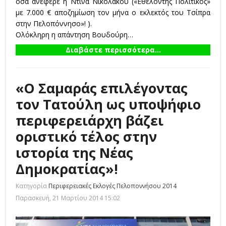
όσα ανέφερε η Ντίνα Νικολάκου (
«Εθελοντής Πολιτικός»
με 7.000 € αποζημίωση τον μήνα ο εκλεκτός του Τσίπρα
στην Πελοπόννησο»!
).
Ολόκληρη η απάντηση Βουδούρη…
Διαβάστε περισσότερα...
«Ο Σαμαράς επιλέγοντας
τον Τατούλη ως υποψήφιο
περιφερειάρχη βάζει
οριστικό τέλος στην
ιστορία της Νέας
Δημοκρατίας»!
Κατηγορία
Περιφερειακές Εκλογές Πελοποννήσου 2014
Παρασκευή, 21 Μαρτίου 2014 15:02