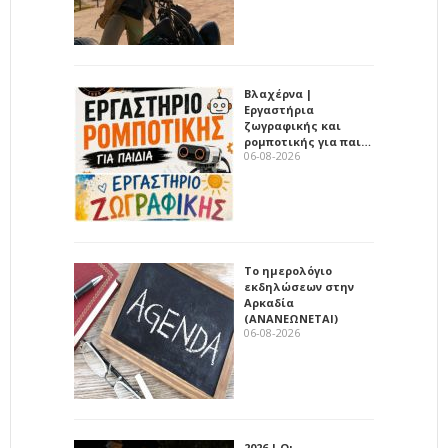
Βλαχέρνα |
Εργαστήρια
ζωγραφικής και
ρομποτικής για παι…
06-08-2026
Το ημερολόγιο
εκδηλώσεων στην
Αρκαδία
(ΑΝΑΝΕΩΝΕΤΑΙ)
06-08-2026
2026 | Οι