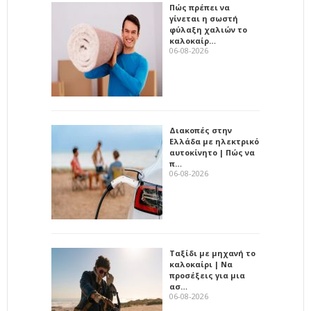
Πώς πρέπει να
γίνεται η σωστή
φύλαξη χαλιών το
καλοκαίρ…
06-08-2026
Διακοπές στην
Ελλάδα με ηλεκτρικό
αυτοκίνητο | Πώς να
π…
06-08-2026
Ταξίδι με μηχανή το
καλοκαίρι | Να
προσέξεις για μια
ασ…
06-08-2026