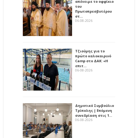
απένειμε το οφφίκιο
του
Πρωτοπρεσβυτέρου
στ…
06-08-2026
Τζιούμης για το
πρώτο καλοκαιρινό
Camp στο ΔΑΚ: «Η
επιτ…
06-08-2026
Δημοτικό Συμβούλιο
Τρίπολης | Επόμενη
συνεδρίαση στις 1…
06-08-2026