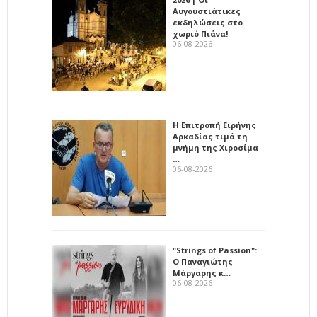
Αυγουστιάτικες
εκδηλώσεις στο
χωριό Πιάνα!
06-08-2026
Η Επιτροπή Ειρήνης
Αρκαδίας τιμά τη
μνήμη της Χιροσίμα
…
06-08-2026
"Strings of Passion":
Ο Παναγιώτης
Μάργαρης κ…
06-08-2026