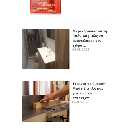
Μερική ανακαίνιση
μπάνιου | Πώς να
ανανεώσετε τον
χώρο …
06-08-2026
Τι είναι το Custom
Made έπιπλο και
γιατί να το
επιλέξετ…
06-08-2026