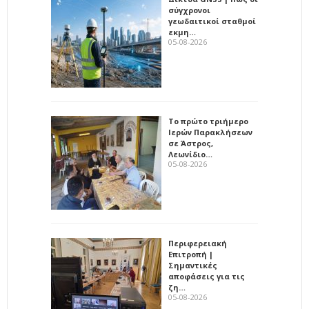
σύγχρονοι
γεωδαιτικοί σταθμοί
εκμη…
05-08-2026
Το πρώτο τριήμερο
Ιερών Παρακλήσεων
σε Άστρος,
Λεωνίδιο…
05-08-2026
Περιφερειακή
Επιτροπή |
Σημαντικές
αποφάσεις για τις
ζη…
05-08-2026