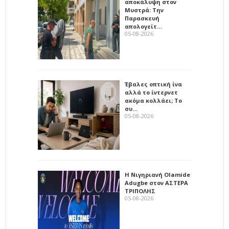
αποκάλυψη στον
Μυστρά: Την
Παρασκευή
απολογείτ…
05-08-2026
Έβαλες οπτική ίνα
αλλά το ίντερνετ
ακόμα κολλάει; Το
συ…
05-08-2026
Η Νιγηριανή Olamide
Adugbe στον ΑΣΤΕΡΑ
ΤΡΙΠΟΛΗΣ
05-08-2026