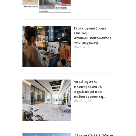
Γιατί αγοράζουμε
Online;
Αποκωδικοποιώντας
την ψυχολογί…
05-08-2026
10 λάθη στον
ηλεκτρολογικό
σχεδιασμό που
καθυστερούν τη…
05-08-2026
Δίκτυα GNSS | Πώς οι