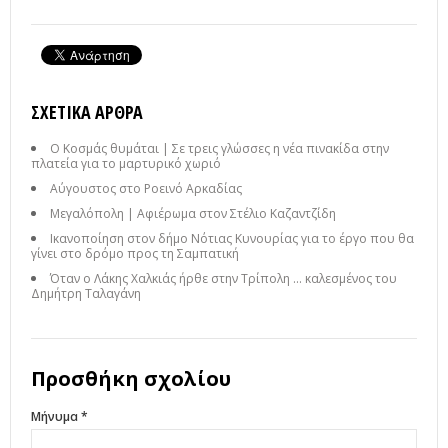
ΣΧΕΤΙΚΆ ΆΡΘΡΑ
Ο Κοσμάς θυμάται | Σε τρεις γλώσσες η νέα πινακίδα στην
πλατεία για το μαρτυρικό χωριό
Αύγουστος στο Ροεινό Αρκαδίας
Μεγαλόπολη | Αφιέρωμα στον Στέλιο Καζαντζίδη
Ικανοποίηση στον δήμο Νότιας Κυνουρίας για το έργο που θα
γίνει στο δρόμο προς τη Σαμπατική
Όταν ο Λάκης Χαλκιάς ήρθε στην Τρίπολη ... καλεσμένος του
Δημήτρη Ταλαγάνη
Προσθήκη σχολίου
Μήνυμα *