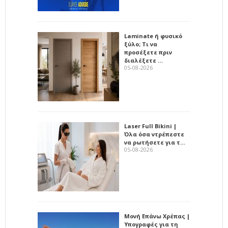
Laminate ή φυσικό
ξύλο; Τι να
προσέξετε πριν
διαλέξετε …
05-08-2026
Laser Full Bikini |
Όλα όσα ντρέπεστε
να ρωτήσετε για τ…
05-08-2026
Μονή Επάνω Χρέπας |
Υπογραφές για τη