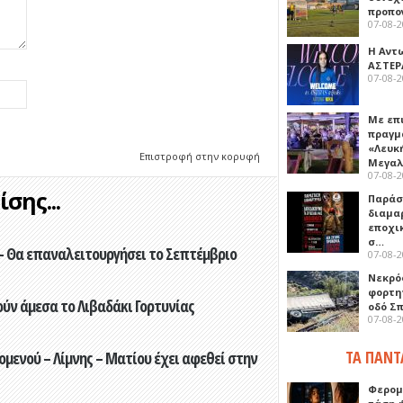
προπο
07-08-
Η Αντ
ΑΣΤΕΡ
07-08-
Με επ
πραγμ
«Λευκ
Επιστροφή στην κορυφή
Μεγα
07-08-
σης...
Παρά
διαμα
εποχι
σ…
- Θα επαναλειτουργήσει το Σεπτέμβριο
07-08-
Νεκρό
φορτη
ούν άμεσα το Λιβαδάκι Γορτυνίας
οδό Σ
07-08-
ΤΑ ΠΑΝΤ
ενού – Λίμνης – Ματίου έχει αφεθεί στην
Φερομ