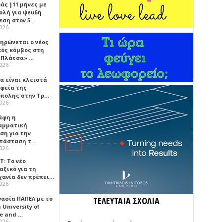
άς |11 μήνες με
ολή για ψευδή
εση στον 5…
2026
ηρώνεται ο νέος
κός κόμβος στη
«Πλάτσα» …
2026
α είναι κλειστά
αφεία της
πολης στην Τρ…
2026
άφη η
αμματική
ση για την
τάσταση τ…
2026
Τ: Το νέο
αξικό για τη
χανία δεν πρέπει…
2026
γασία ΠΑΠΕΛ με το
ΤΕΛΕΥΤΑΙΑ ΣΧΟΛΙΑ
University of
ce and …
2026