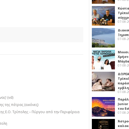
Κώστα
Τρίπο
σύγχρ
07-08-
Διακο
Ξηροπ
07-08-
Μουσι
Χρήστ
Μάγδα
07-08-
ΔΩΡΕΑ
Τρίπο
παράσ
εμβλ
07-08-
ας! (vd)
Παράλ
Junior
ς της πέτρας (εικόνες)
του Es
της Ε.Ο. Τρίπολης – Πύργου από την Περιφέρεια
07-08-
Άστρος
πολη
καλοκ