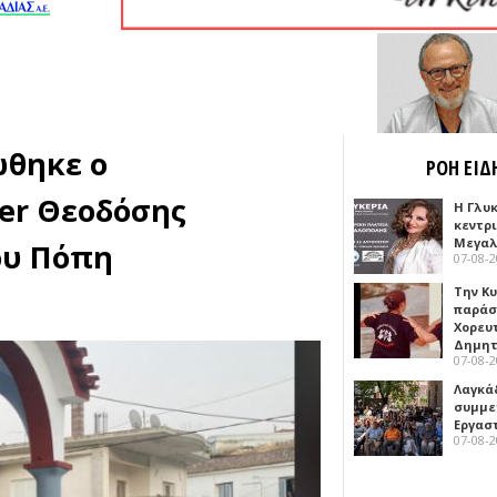
ώθηκε ο
ΡΟΗ ΕΙΔ
er Θεοδόσης
Η Γλυ
κεντρ
Μεγαλ
ου Πόπη
07-08-
Την Κ
παράσ
Χορευ
Δημη
07-08-
Λαγκά
συμμε
Εργασ
07-08-