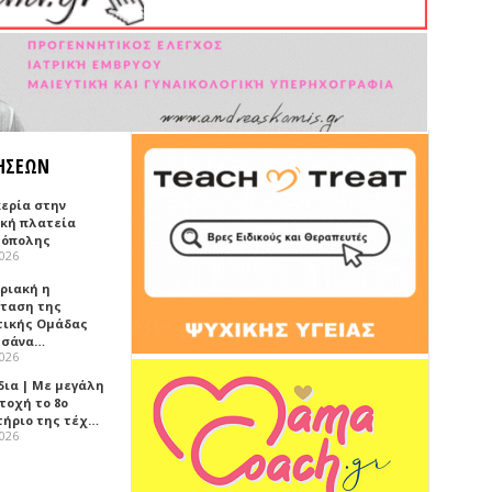
ΗΣΕΩΝ
κερία στην
ική πλατεία
όπολης
2026
υριακή η
ταση της
τικής Ομάδας
τσάνα…
2026
δια | Με μεγάλη
τοχή το 8ο
τήριο της τέχ…
2026