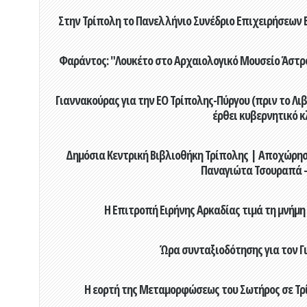
Στην Τρίπολη το Πανελλήνιο Συνέδριο Επιχειρήσεων Β
Φαράντος: "Λουκέτο στο Αρχαιολογικό Μουσείο Άστρου
Γιαννακούρας για την EO Τρίπολης-Πύργου (πριν το Λιβαδ
έρθει κυβερνητικό κ
Δημόσια Κεντρική Βιβλιοθήκη Τρίπολης | Αποχώρησ
Παναγιώτα Τσουραπά -
Η Επιτροπή Ειρήνης Αρκαδίας τιμά τη μνήμη
Ώρα συνταξιοδότησης για τον 
Η εορτή της Μεταμορφώσεως του Σωτήρος σε Τρί