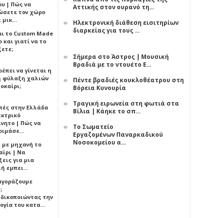
υ | Πώς να
Αττικής στον ουρανό τη…
ώσετε τον χώρο
ε μικ…
Ηλεκτρονική διάθεση εισιτηρίων
διαρκείας για τους …
αι το Custom Made
 και γιατί να το
ξετε;
Σήμερα στο Άστρος | Μουσική
Βραδιά με το ντουέτο Ε…
έπει να γίνεται η
 φύλαξη χαλιών
Πέντε βραδιές κουκλοθέατρου στη
οκαίρι;
Βόρεια Κυνουρία
Τραγική ειρωνεία στη φωτιά στα
πές στην Ελλάδα
Βίλια | Κάηκε το σπ…
εκτρικό
ίνητο | Πώς να
Το Σωματείο
οιμάσε…
Εργαζομένων Παναρκαδικού
Νοσοκομείου α…
ι με μηχανή το
αίρι | Να
εις για μια
ή εμπει…
 αγοράζουμε
;
δικοποιώντας την
ογία του κατα…