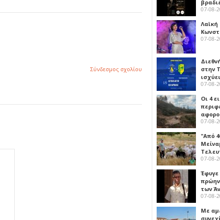
βραδι
07-08-
Λαϊκή
Κωνστα
07-08-
Διεθν
στην Τ
Σύνδεσμος σχολίου
ισχύει
07-08-
Οι 4 ε
περιφ
αφορο
07-08-
"Από 4
Μείναμ
Τελευ
07-08-
Έφυγε
πρώην
των Ά
07-08-
Με αμ
συνεχί