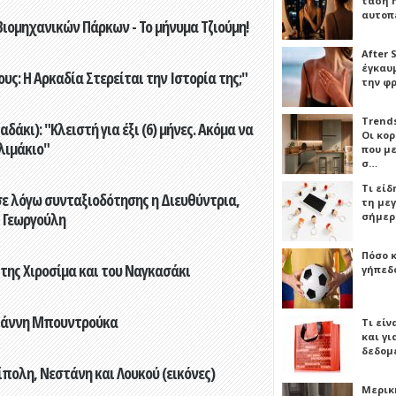
τάση 
αυτοπ
ιομηχανικών Πάρκων - Το μήνυμα Τζιούμη!
After 
έγκαυμ
ς: Η Αρκαδία Στερείται την Ιστορία της;"
την φ
Trends
άκι): "Κλειστή για έξι (6) μήνες. Ακόμα να
Οι κο
λιμάκιο"
που μ
σ…
Τι είδ
ε λόγω συνταξιοδότησης η Διευθύντρια,
τη με
 Γεωργούλη
σήμερ
Πόσο 
 της Χιροσίμα και του Ναγκασάκι
γήπεδο
Γιάννη Μπουντρούκα
Τι είν
και γι
δεδομ
πολη, Νεστάνη και Λουκού (εικόνες)
Μερικ