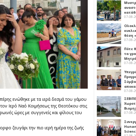
Μυστρ
αναστ
κατάθ
07-08-
Ολοκλ
κυκλι
θέση 
07-08-
Πότε θ
τα γρ
Μητρό
07-08-
Υπεγρ
Προγρ
Σύμβα
αποκα
07-08-
ΣΕΒΙΠΕ
έρης ενώθηκε με τα ιερά δεσμά του γάμου
Χωροτ
τον Ιερό Ναό Κοιμήσεως της Θεοτόκου στις
Βιομη
ρωινές ώρες με συγγενείς και φίλους του
07-08-
Συνερ
Hunan 
ορφο ζευγάρι την πιο ιερή ημέρα της ζωής
Scien
07-08-