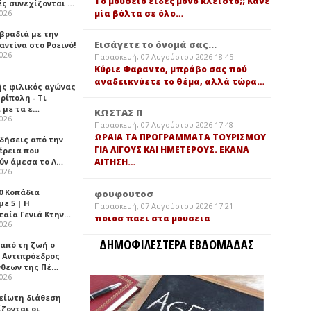
Τό μουσείο είδες μόνο κλειστό;; Κάνε
ές συνεχίζονται …
μία βόλτα σε όλο…
2026
 βραδιά με την
Εισάγετε το όνομά σας...
ντίνα στο Ροεινό!
2026
Παρασκευή, 07 Αυγούστου 2026 18:45
Κύριε Φαραντο, μπράβο σας πού
αναδεικνύετε το θέμα, αλλά τώρα…
ής φιλικός αγώνας
ρίπολη - Τι
 με τα ε…
ΚΩΣΤΑΣ Π
2026
Παρασκευή, 07 Αυγούστου 2026 17:48
ΩΡΑΙΑ ΤΑ ΠΡΟΓΡΑΜΜΑΤΑ ΤΟΥΡΙΣΜΟΥ
ιδήσεις από την
ΓΙΑ ΛΙΓΟΥΣ ΚΑΙ ΗΜΕΤΕΡΟΥΣ. ΕΚΑΝΑ
έρεια που
ύν άμεσα το Λ…
ΑΙΤΗΣΗ…
2026
0 Κοπάδια
φουφουτοσ
ε 5 | Η
Παρασκευή, 07 Αυγούστου 2026 17:21
ταία Γενιά Κτην…
ποιοσ παει στα μουσεια
2026
ΔΗΜΟΦΙΛΕΣΤΕΡΑ ΕΒΔΟΜΑΔΑΣ
 από τη ζωή ο
 Αντιπρόεδρος
νθεων της Πέ…
2026
είωτη διάθεση
ζονται οι