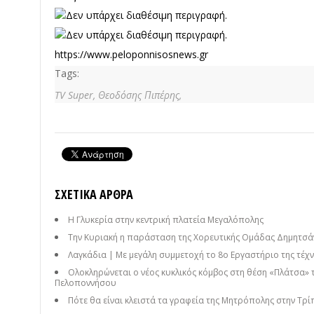
https://www.peloponnisosnews.gr
Tags:
TV Super,
Θεοδόσης Πιπέρης,
ΣΧΕΤΙΚΆ ΆΡΘΡΑ
Η Γλυκερία στην κεντρική πλατεία Μεγαλόπολης
Την Κυριακή η παράσταση της Χορευτικής Ομάδας Δημητσάν
Λαγκάδια | Με μεγάλη συμμετοχή το 8ο Εργαστήριο της τέχνη
Ολοκληρώνεται ο νέος κυκλικός κόμβος στη θέση «Πλάτσα» 
Πελοποννήσου
Πότε θα είναι κλειστά τα γραφεία της Μητρόπολης στην Τρί