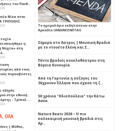
νήσεις του Πανθ…
2026
ωνία Νίκα στον
Α ΤΡΙΠΟΛΗΣ
2026
Το ημερολόγιο εκδηλώσεων στην
Αρκαδία (ΑΝΑΝΕΩΝΕΤΑΙ)
ιτυχία
Σήμερα στο Άστρος | Μουσική Βραδιά
ατοποιήθηκε η
με το ντουέτο Ελένη και Σ…
ή Νύχτα» στη
λό…
2026
Πέντε βραδιές κουκλοθέατρου στη
σταση
Βόρεια Κυνουρία
ρτυρίας από τους
κούς πυροσβέστες
Από τη Γορτυνία η σύζυγος του
2026
36χρονου Έλληνα που έχασε τη ζ…
ς οδηγός
γού στην εθνική
50 χρόνια "Ηλιοπούλεια" την Κάτω
πάρτης - Τρίπολ…
Ασέα
2026
Nature Beats 2026 – Η πιο
Α, ΟΛΑ
καλοκαιρινή μουσική βραδιά στις
Αρ…
όνες | Μύθος,