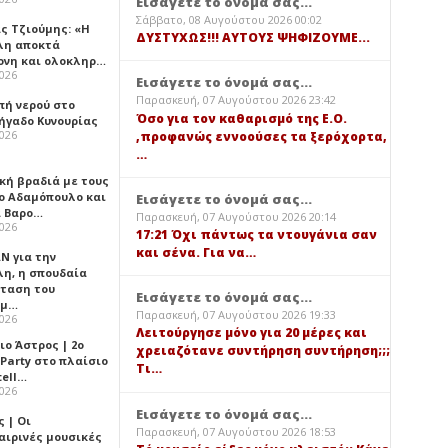
Εισάγετε το όνομά σας...
Σάββατο, 08 Αυγούστου 2026 00:02
ς Τζιούμης: «Η
ΔΥΣΤΥΧΩΣ!!! ΑΥΤΟΥΣ ΨΗΦΙΖΟΥΜΕ...
λη αποκτά
ονη και ολοκληρ…
2026
Εισάγετε το όνομά σας...
Παρασκευή, 07 Αυγούστου 2026 23:42
πή νερού στο
Όσο για τον καθαρισμό της Ε.Ο.
ήγαδο Κυνουρίας
2026
,προφανώς εννοούσες τα ξερόχορτα,
…
κή βραδιά με τους
ο Αδαμόπουλο και
Εισάγετε το όνομά σας...
 Βαρο…
Παρασκευή, 07 Αυγούστου 2026 20:14
2026
17:21 Όχι πάντως τα ντουγάνια σαν
και σένα. Για να…
Ν για την
λη, η σπουδαία
ταση του
Εισάγετε το όνομά σας...
ημ…
Παρασκευή, 07 Αυγούστου 2026 19:33
2026
Λειτούργησε μόνο για 20 μέρες και
ιο Άστρος | 2ο
χρειαζότανε συντήρηση συντήρηση;;;
 Party στο πλαίσιο
Τι…
tell…
2026
Εισάγετε το όνομά σας...
 | Οι
Παρασκευή, 07 Αυγούστου 2026 18:53
αιρινές μουσικές