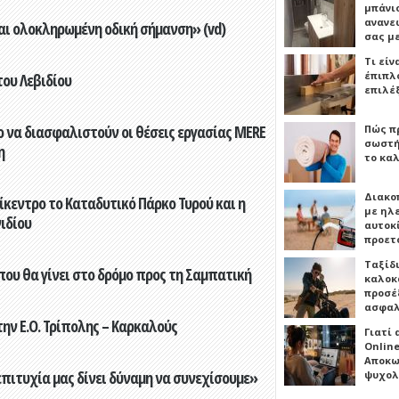
μπάνιο
ανανε
αι ολοκληρωμένη οδική σήμανση» (vd)
σας μ
Τι είν
έπιπλο
του Λεβιδίου
επιλέ
 να διασφαλιστούν οι θέσεις εργασίας MERE
Πώς πρ
σωστή
η
το καλ
Διακο
ίκεντρο το Καταδυτικό Πάρκο Τυρού και η
με ηλ
ιδίου
αυτοκ
προετ
Ταξίδ
που θα γίνει στο δρόμο προς τη Σαμπατική
καλοκ
προσέξ
ασφαλ
ην Ε.Ο. Τρίπολης – Καρκαλούς
Γιατί
Online
Αποκω
επιτυχία μας δίνει δύναμη να συνεχίσουμε»
ψυχολ