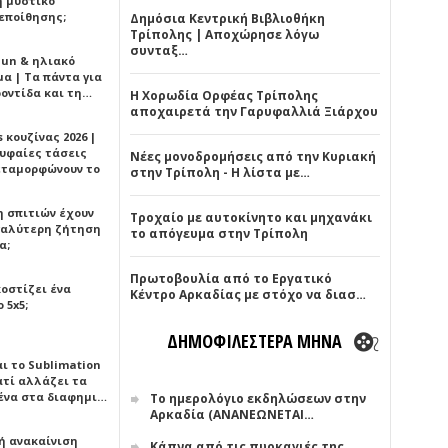
ή μυστικό
εποίθησης;
Δημόσια Κεντρική Βιβλιοθήκη
Τρίπολης | Αποχώρησε λόγω
συνταξ…
Sun & ηλιακό
α | Τα πάντα για
ροντίδα και τη…
Η Χορωδία Ορφέας Τρίπολης
αποχαιρετά την Γαρυφαλλιά Ξιάρχου
 κουζίνας 2026 |
ρυφαίες τάσεις
Νέες μονοδρομήσεις από την Κυριακή
εταμορφώνουν το
στην Τρίπολη - Η λίστα με…
η σπιτιών έχουν
Τροχαίο με αυτοκίνητο και μηχανάκι
γαλύτερη ζήτηση
το απόγευμα στην Τρίπολη
α;
Πρωτοβουλία από το Εργατικό
κοστίζει ένα
Κέντρο Αρκαδίας με στόχο να διασ…
 5x5;
ΔΗΜΟΦΙΛΕΣΤΕΡΑ ΜΗΝΑ
αι το Sublimation
ατί αλλάζει τα
ένα στα διαφημι…
Το ημερολόγιο εκδηλώσεων στην
Αρκαδία (ΑΝΑΝΕΩΝΕΤΑΙ…
ή ανακαίνιση
Κάπνα από τις πυρκαγιές της