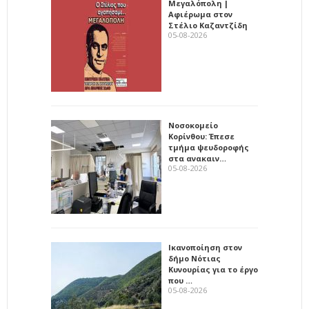
Μεγαλόπολη |
Αφιέρωμα στον
Στέλιο Καζαντζίδη
05-08-2026
Νοσοκομείο
Κορίνθου: Έπεσε
τμήμα ψευδοροφής
στα ανακαιν…
05-08-2026
Ικανοποίηση στον
δήμο Νότιας
Κυνουρίας για το έργο
που …
05-08-2026