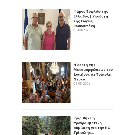
Φάρος Τυφλών της
Ελλάδος | Υποδοχή
της Γωγώς
Ρουκουτάκη…
06-08-2026
Η εορτή της
Μεταμορφώσεως του
Σωτήρος σε Τρίπολη,
Νεστά…
06-08-2026
Εγκρίθηκε η
προγραμματική
σύμβαση για την Ε.Ο.
Τρίπολης…