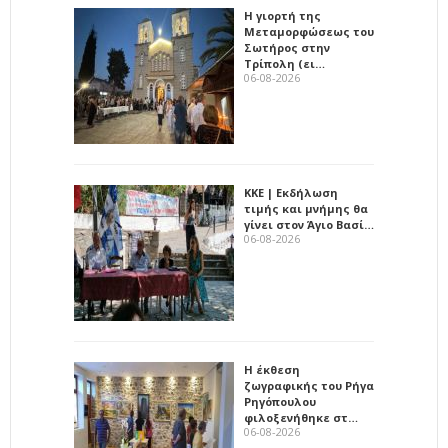
Η γιορτή της
Μεταμορφώσεως του
Σωτήρος στην
Τρίπολη (ει…
06-08-2026
ΚΚΕ | Εκδήλωση
τιμής και μνήμης θα
γίνει στον Άγιο Βασί…
06-08-2026
Η έκθεση
ζωγραφικής του Ρήγα
Ρηγόπουλου
φιλοξενήθηκε στ…
06-08-2026