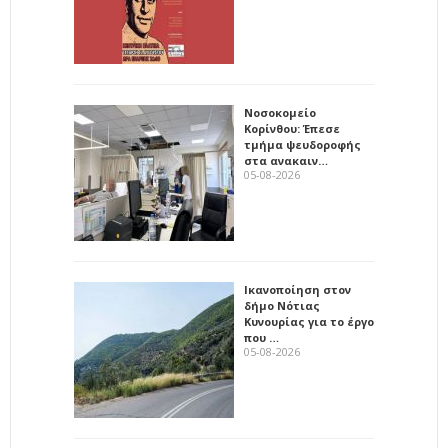
Νοσοκομείο
Κορίνθου: Έπεσε
τμήμα ψευδοροφής
στα ανακαιν…
05-08-2026
Ικανοποίηση στον
δήμο Νότιας
Κυνουρίας για το έργο
που …
05-08-2026