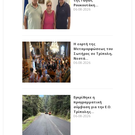
της Γωγώς
Ρουκουτάκη…
06-08-2026
Η εορτή της
Μεταμορφώσεως του
Σωτήρος σε Τρίπολη,
Νεστά…
06-08-2026
Εγκρίθηκε η
προγραμματική
σύμβαση για την Ε.Ο.
Τρίπολης…
06-08-2026