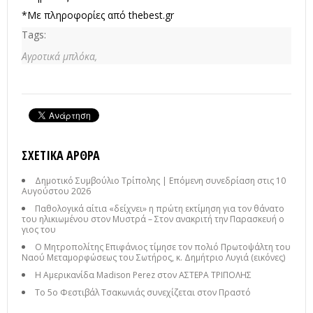
*Με πληροφορίες από thebest.gr
Tags:
Αγροτικά μπλόκα,
ΣΧΕΤΙΚΆ ΆΡΘΡΑ
Δημοτικό Συμβούλιο Τρίπολης | Επόμενη συνεδρίαση στις 10
Αυγούστου 2026
Παθολογικά αίτια «δείχνει» η πρώτη εκτίμηση για τον θάνατο
του ηλικιωμένου στον Μυστρά – Στον ανακριτή την Παρασκευή ο
γιος του
Ο Μητροπολίτης Επιφάνιος τίμησε τον πολιό Πρωτοψάλτη του
Ναού Μεταμορφώσεως του Σωτήρος, κ. Δημήτριο Λυγιά (εικόνες)
Η Αμερικανίδα Madison Perez στον ΑΣΤΕΡΑ ΤΡΙΠΟΛΗΣ
Το 5ο Φεστιβάλ Τσακωνιάς συνεχίζεται στον Πραστό