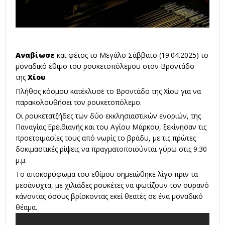
Αναβίωσε
και φέτος το Μεγάλο Σάββατο (19.04.2025) το
μοναδικό έθιμο του ρουκετοπόλεμου στον Βροντάδο
της
Χίου
.
Πλήθος κόσμου κατέκλυσε το Βροντάδο της Χίου για να
παρακολουθήσει τον ρουκετοπόλεμο.
Οι ρουκετατζήδες των δύο εκκλησιαστικών ενοριών, της
Παναγίας Ερειθιανής και του Αγίου Μάρκου, ξεκίνησαν τις
προετοιμασίες τους από νωρίς το βράδυ, με τις πρώτες
δοκιμαστικές ρίψεις να πραγματοποιούνται γύρω στις 9:30
μ.μ.
Το αποκορύφωμα του εθίμου σημειώθηκε λίγο πριν τα
μεσάνυχτα, με χιλιάδες ρουκέτες να φωτίζουν τον ουρανό
κάνοντας όσους βρίσκοντας εκεί θεατές σε ένα μοναδικό
θέαμα.