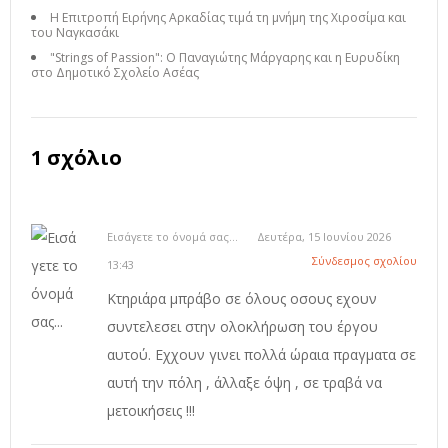
Η Επιτροπή Ειρήνης Αρκαδίας τιμά τη μνήμη της Χιροσίμα και
του Ναγκασάκι
"Strings of Passion": Ο Παναγιώτης Μάργαρης και η Ευρυδίκη
στο Δημοτικό Σχολείο Ασέας
1 σχόλιο
Εισάγετε το όνομά σας...
Δευτέρα, 15 Ιουνίου 2026
Σύνδεσμος σχολίου
13:43
Κτηριάρα μπράβο σε όλους οσους εχουν
συντελεσει στην ολοκλήρωση του έργου
αυτού. Εχχουν γινει πολλά ώραια πραγματα σε
αυτή την πόλη , άλλαξε όψη , σε τραβά να
μετοικήσεις !!!