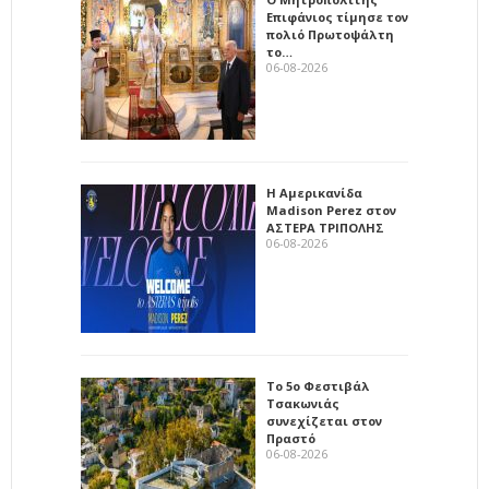
Επιφάνιος τίμησε τον
πολιό Πρωτοψάλτη
το…
06-08-2026
Η Αμερικανίδα
Madison Perez στον
ΑΣΤΕΡΑ ΤΡΙΠΟΛΗΣ
06-08-2026
Το 5ο Φεστιβάλ
Τσακωνιάς
συνεχίζεται στον
Πραστό
06-08-2026