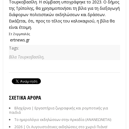
Τουρκοβασίλη. Η σύμβαση υπογράφηκε το 2023. Ο δήμος
της Τρίπολης, θα χρησιμοποιήσει τη βίλα για τη διεξαγωγή
διάφορων πολιτιστικών εκδηλώσεων και δράσεων.
Εικάζεται, ότι, προς το τέλος του καλοκαιριού, η βίλα θα
είναι έτοιμη.
Στ Ζορμπαλάς
ertnews.gr
Tags:
Βίλα Τουρκοβασίλη,
ΣΧΕΤΙΚΆ ΆΡΘΡΑ
Βλαχέρνα | Εργαστήρια ζωγραφικής και ρομποτικής για
παιδιά
Το ημερολόγιο εκδηλώσεων στην Αρκαδία (ΑΝΑΝΕΩΝΕΤΑΙ)
2026 | Οι Αυγουστιάτικες εκδηλώσεις στο χωριό Πιάνα!