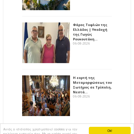
Φάρος Τυφλών της
Ελλάδος | Υποδοχή
της Γωγώς
Ρουκουτάκη…
06-08-2026
Η εορτή της
Μεταμορφώσεως του
Σωτήρος σε Τρίπολη,
Νεστά…
06-08-2026
Αυτός ο ιστότοπος χρησιμοποιεί cookies για την
Ok!
καλύτερη εμπειρία σας. Με τη χρήση αυτού του
All rights reserved
KalimeraArkadia