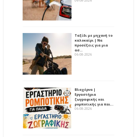
06-08-2026
Ταξίδι με μηχανή το
καλοκαίρι | Να
προσέξεις για μια
ασ…
06-08-2026
Βλαχέρνα |
Εργαστήρια
ζωγραφικής και
ρομποτικής για παι…
06-08-2026