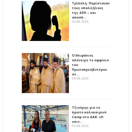
Τρίπολη: Παρίσταναν
τους υπαλλήλους
της ΔΕΗ – και
αποσπ…
06-08-2026
Ο Επιφάνιος
απένειμε το οφφίκιο
του
Πρωτοπρεσβυτέρου
στ…
06-08-2026
Τζιούμης για το
πρώτο καλοκαιρινό
Camp στο ΔΑΚ: «Η
επιτ…
06-08-2026