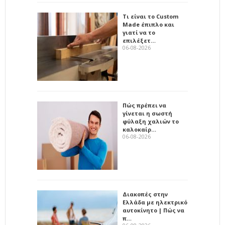
Τι είναι το Custom
Made έπιπλο και
γιατί να το
επιλέξετ…
06-08-2026
Πώς πρέπει να
γίνεται η σωστή
φύλαξη χαλιών το
καλοκαίρ…
06-08-2026
Διακοπές στην
Ελλάδα με ηλεκτρικό
αυτοκίνητο | Πώς να
π…