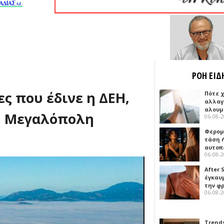
ΡΟΗ ΕΙΔ
ες που έδινε η ΔΕΗ,
Πότε 
αλλαγ
αλουμ
 η Μεγαλόπολη
06-08-
Φερομ
τάση 
αυτοπ
06-08-
After 
έγκαυμ
την φ
06-08-
Trends