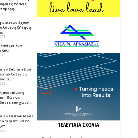
ρυφαίες τάσεις
εταμορφ…
2026
η σπιτιών έχουν
γαλύτερη ζήτηση
α;
2026
κοστίζει ένα
 5x5;
2026
αι το Sublimation
ατί αλλάζει τα
ένα σ…
2026
ή ανακαίνιση
υ | Πώς να
ώσετε τον χώρο …
2026
αι το Custom Made
 και γιατί να το
ΤΕΛΕΥΤΑΙΑ ΣΧΟΛΙΑ
ξετ…
2026