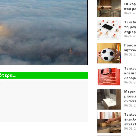
Οι κο
που μ
06-08-
Τι είδ
τη με
σήμερ
06-08-
Πόσο 
γήπεδο
06-08-
Τι είν
και γι
τερα...
δεδομ
06-08-
:
Μερικ
μπάνιο
ανανε
06-08-
Τι είν
έπιπλο
επιλέ
06-08-