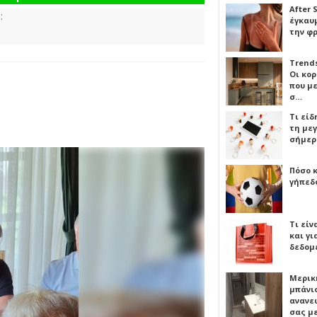
After 
:
έγκαυμ
την φ
Trends
Οι κο
που μ
σ…
Τι είδ
τη με
σήμερ
Πόσο 
γήπεδο
Τι είν
και γι
δεδομ
Μερικ
μπάνιο
ανανε
σας μ