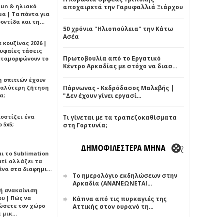
Sun & ηλιακό
αποχαιρετά την Γαρυφαλλιά Ξιάρχου
α | Τα πάντα για
ροντίδα και τη…
50 χρόνια "Ηλιοπούλεια" την Κάτω
Ασέα
 κουζίνας 2026 |
ρυφαίες τάσεις
Πρωτοβουλία από το Εργατικό
εταμορφώνουν το
Κέντρο Αρκαδίας με στόχο να διασ…
η σπιτιών έχουν
γαλύτερη ζήτηση
Πάρνωνας - Κεδρόδασος Μαλεβής |
α;
"Δεν έχουν γίνει εργασί…
κοστίζει ένα
Τι γίνεται με τα τραπεζοκαθίσματα
 5x5;
στη Γορτυνία;
ΔΗΜΟΦΙΛΕΣΤΕΡΑ ΜΗΝΑ
αι το Sublimation
ατί αλλάζει τα
ένα στα διαφημι…
Το ημερολόγιο εκδηλώσεων στην
Αρκαδία (ΑΝΑΝΕΩΝΕΤΑΙ…
ή ανακαίνιση
υ | Πώς να
Κάπνα από τις πυρκαγιές της
ώσετε τον χώρο
Αττικής στον ουρανό τη…
ε μικ…