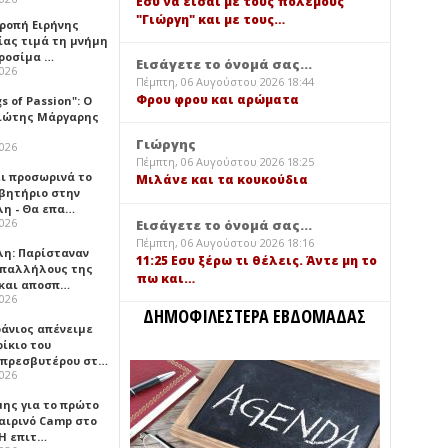
Εσύ να είσαι με τους πολέμους
"Γιώργη" και με τους…
τροπή Ειρήνης
ίας τιμά τη μνήμη
ιροσίμα …
Εισάγετε το όνομά σας...
2026
Πέμπτη, 06 Αυγούστου 2026 18:44
Φρου φρου και αρώματα
gs of Passion": Ο
ιώτης Μάργαρης
Γιώργης
2026
Πέμπτη, 06 Αυγούστου 2026 18:25
ει προσωρινά το
Μιλάνε και τα κουκούδια
βητήριο στην
λη - Θα επα…
2026
Εισάγετε το όνομά σας...
Πέμπτη, 06 Αυγούστου 2026 18:16
λη: Παρίσταναν
11:25 Εσυ ξέρω τι θέλεις. Άντε μη το
υπαλλήλους της
πω και…
 και αποσπ…
2026
ΔΗΜΟΦΙΛΕΣΤΕΡΑ ΕΒΔΟΜΑΔΑΣ
φάνιος απένειμε
ίκιο του
πρεσβυτέρου στ…
2026
μης για το πρώτο
αιρινό Camp στο
«Η επιτ…