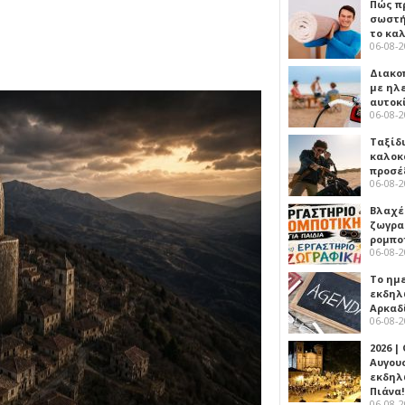
Πώς πρ
σωστή
το κα
06-08-
Διακο
με ηλ
αυτοκ
06-08-
Ταξίδ
καλοκ
προσέ
06-08-
Βλαχέ
ζωγρα
ρομπο
06-08-
Το ημ
εκδηλ
Αρκαδ
06-08-
2026 |
Αυγου
εκδηλ
Πιάνα!
06-08-