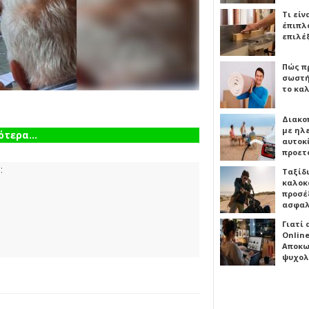
Τι είν
έπιπλο
επιλέ
Πώς πρ
σωστή
το καλ
Διακο
με ηλ
τερα...
αυτοκ
προετ
:
Ταξίδ
καλοκ
προσέξ
ασφαλ
Γιατί
Online
Αποκω
ψυχολ