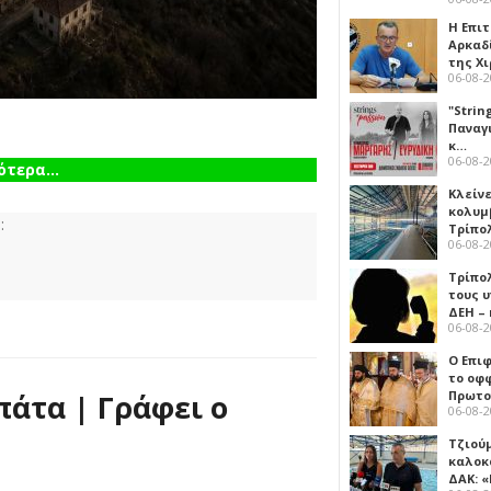
Η Επι
Αρκαδ
της Χ
06-08-
"Strin
Παναγ
κ…
06-08-
τερα...
Κλείν
κολυμ
:
Τρίπο
06-08-
Τρίπο
τους 
ΔΕΗ –
06-08-
Ο Επι
το οφφ
Πρωτο
πάτα | Γράφει ο
06-08-
Τζιού
καλοκ
ΔΑΚ: 