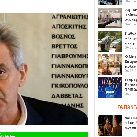
06-08-
Δημοτ
Τρίπο
συνεδ
06-08-
Παθολ
«δείχ
εκτίμ
06-08-
Ο Μητ
Επιφά
πολιό
06-08-
Η Αμε
Perez
ΤΡΙΠΟ
06-08-
ΤΑ ΠΑΝΤ
Φερομ
τάση 
αυτοπ
τερα...