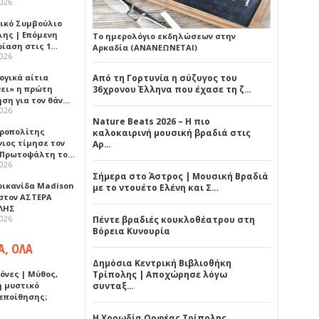
2026
ικό Συμβούλιο
λης | Επόμενη
Το ημερολόγιο εκδηλώσεων στην
ρίαση στις 1…
Αρκαδία (ΑΝΑΝΕΩΝΕΤΑΙ)
2026
ογικά αίτια
Από τη Γορτυνία η σύζυγος του
νει» η πρώτη
36χρονου Έλληνα που έχασε τη ζ…
ηση για τον θάν…
2026
Nature Beats 2026 – Η πιο
ροπολίτης
καλοκαιρινή μουσική βραδιά στις
νιος τίμησε τον
Αρ…
 Πρωτοψάλτη το…
2026
Σήμερα στο Άστρος | Μουσική Βραδιά
ρικανίδα Madison
με το ντουέτο Ελένη και Σ…
 στον ΑΣΤΕΡΑ
ΛΗΣ
2026
Πέντε βραδιές κουκλοθέατρου στη
Βόρεια Κυνουρία
Α, ΟΛΑ
Δημόσια Κεντρική Βιβλιοθήκη
όνες | Μύθος,
Τρίπολης | Αποχώρησε λόγω
ή μυστικό
συνταξ…
εποίθησης;
Η Χορωδία Ορφέας Τρίπολης