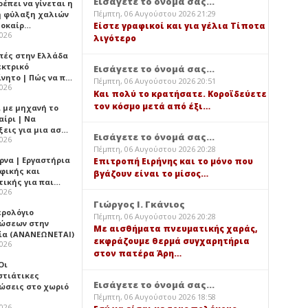
Εισάγετε το όνομά σας...
έπει να γίνεται η
Πέμπτη, 06 Αυγούστου 2026 21:29
 φύλαξη χαλιών
λοκαίρ…
Είστε γραφικοί και για γέλια Τίποτα
2026
λιγότερο
πές στην Ελλάδα
εκτρικό
Εισάγετε το όνομά σας...
ίνητο | Πώς να π…
Πέμπτη, 06 Αυγούστου 2026 20:51
2026
Και πολύ το κρατήσατε. Κοροϊδεύετε
τον κόσμο μετά από έξι…
ι με μηχανή το
αίρι | Να
ξεις για μια ασ…
Εισάγετε το όνομά σας...
2026
Πέμπτη, 06 Αυγούστου 2026 20:28
ρνα | Εργαστήρια
Επιτροπή Ειρήνης και το μόνο που
φικής και
βγάζουν είναι το μίσος…
τικής για παι…
2026
Γιώργος Ι. Γκάνιος
ερολόγιο
Πέμπτη, 06 Αυγούστου 2026 20:28
ώσεων στην
Με αισθήματα πνευματικής χαράς,
ία (ΑΝΑΝΕΩΝΕΤΑΙ)
εκφράζουμε θερμά συγχαρητήρια
2026
στον πατέρα Άρη…
 Οι
στιάτικες
Εισάγετε το όνομά σας...
ώσεις στο χωριό
Πέμπτη, 06 Αυγούστου 2026 18:58
2026