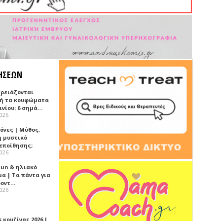
ΗΣΕΩΝ
χρειάζονται
ή τα κουφώματα
ινίου; 6 σημά…
2026
όνες | Μύθος,
ή μυστικό
εποίθησης;
2026
Sun & ηλιακό
α | Τα πάντα για
ροντ…
2026
 κουζίνας 2026 |