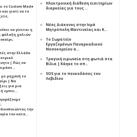
Ηλεκτρονική διάθεση εισιτηρίων
αι το Custom Made
διαρκείας για τους …
 και γιατί να το
ξετε;
Νέος Διάκονος στην Ιερά
Μητρόπολη Μαντινείας και Κ…
έπει να γίνεται η
 φύλαξη χαλιών
Το Σωματείο
οκαίρι;
Εργαζομένων Παναρκαδικού
Νοσοκομείου α…
πές στην Ελλάδα
εκτρικό
Τραγική ειρωνεία στη φωτιά στα
ίνητο | Πώς να
Βίλια | Κάηκε το σπ…
οιμάσε…
SOS για το πευκοδάσος του
ι με μηχανή το
Λεβιδίου
αίρι | Να
εις για μια
ή εμπει…
 αγοράζουμε
;
δικοποιώντας την
ογία του κατα…