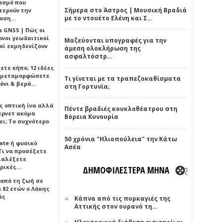
ασμό που
Σήμερα στο Άστρος | Μουσική Βραδιά
τερούν την
με το ντουέτο Ελένη και Σ…
δοση…
α GNSS | Πώς οι
ονοι γεωδαιτικοί
Μαζεύονται υπογραφές για την
οί εκμηδενίζουν
άμεση ολοκλήρωση της
ασφαλτόστρ…
ετε κήπο; 12 ιδέες
α μεταμορφώσετε
Τι γίνεται με τα τραπεζοκαθίσματα
όνι & βερά…
στη Γορτυνία;
ς οπτική ίνα αλλά
Πέντε βραδιές κουκλοθέατρου στη
τερνετ ακόμα
Βόρεια Κυνουρία
ει; Το συχνότερο
50 χρόνια "Ηλιοπούλεια" την Κάτω
ate ή φυσικό
Ασέα
Τι να προσέξετε
διαλέξετε
ρικές…
ΔΗΜΟΦΙΛΕΣΤΕΡΑ ΜΗΝΑ
 από τη ζωή σε
 82 ετών ο Λάκης
άς
Κάπνα από τις πυρκαγιές της
Αττικής στον ουρανό τη…