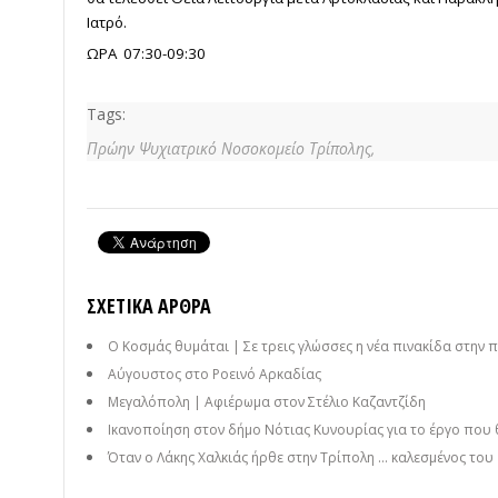
Ιατρό.
ΩΡΑ 07:30-09:30
Tags:
Πρώην Ψυχιατρικό Νοσοκομείο Τρίπολης,
ΣΧΕΤΙΚΆ ΆΡΘΡΑ
Ο Κοσμάς θυμάται | Σε τρεις γλώσσες η νέα πινακίδα στην 
Αύγουστος στο Ροεινό Αρκαδίας
Μεγαλόπολη | Αφιέρωμα στον Στέλιο Καζαντζίδη
Ικανοποίηση στον δήμο Νότιας Κυνουρίας για το έργο που 
Όταν ο Λάκης Χαλκιάς ήρθε στην Τρίπολη ... καλεσμένος το