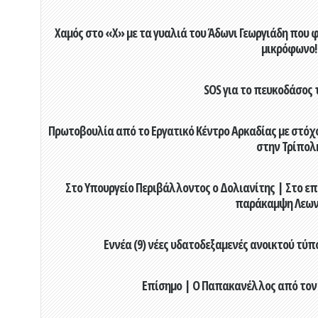
Χαμός στο «X» με τα γυαλιά του Άδωνι Γεωργιάδη που 
μικρόφωνο!
SOS για το πευκοδάσος 
Πρωτοβουλία από το Εργατικό Κέντρο Αρκαδίας με στόχο
στην Τρίπολ
Στο Υπουργείο Περιβάλλοντος ο Δολιανίτης | Στο επ
παράκαμψη Λεων
Εννέα (9) νέες υδατοδεξαμενές ανοικτού τύ
Επίσημο | Ο Παπακανέλλος από τον