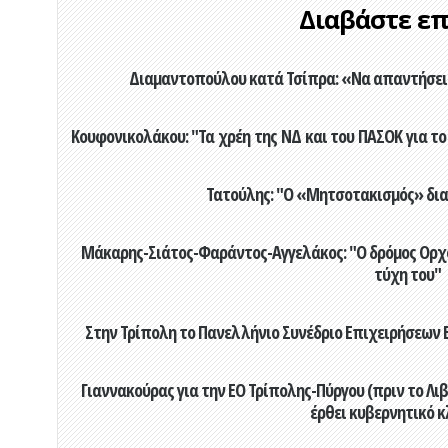
Διαβάστε επί
Διαμαντοπούλου κατά Τσίπρα: «Να απαντήσει 
Κουφονικολάκου: "Τα χρέη της ΝΔ και του ΠΑΣΟΚ για το 
Τατούλης: "Ο «Μητσοτακισμός» διαλ
Μάκαρης-Σιάτος-Φαράντος-Αγγελάκος: "Ο δρόμος Ορχομ
τύχη του"
Στην Τρίπολη το Πανελλήνιο Συνέδριο Επιχειρήσεων Β
Γιαννακούρας για την EO Τρίπολης-Πύργου (πριν το Λιβαδ
έρθει κυβερνητικό κ