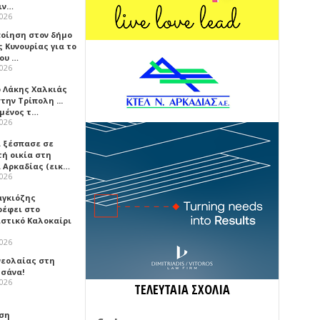
ιν…
2026
ποίηση στον δήμο
 Κυνουρίας για το
που …
2026
ο Λάκης Χαλκιάς
την Τρίπολη ...
μένος τ…
2026
 ξέσπασε σε
τή οικία στη
α Αρκαδίας (εικ…
2026
αγκιόζης
ρέφει στο
ιστικό Καλοκαίρι
2026
νεολαίας στη
σάνα!
2026
ΤΕΛΕΥΤΑΙΑ ΣΧΟΛΙΑ
ση