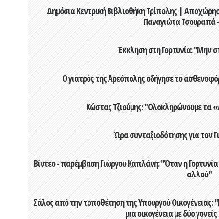
Δημόσια Κεντρική Βιβλιοθήκη Τρίπολης | Αποχώρησ
Παναγιώτα Τσουραπά -
Έκκληση στη Γορτυνία: "Μην σ
Ο γιατρός της Αρεόπολης οδήγησε το ασθενοφόρ
Κώστας Τζιούμης: "Ολοκληρώνουμε τα «Α
Ώρα συνταξιοδότησης για τον 
Βίντεο - παρέμβαση Γιώργου Καπλάνη: "Όταν η Γορτυνία
αλλού"
Σάλος από την τοποθέτηση της Υπουργού Οικογένειας: "Η
μια οικογένεια με δύο γονείς