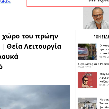
ο χώρο του πρώην
ΡΟΗ ΕΙΔ
| Θεία Λειτουργία
Ο Κοσ
τρεις
πινακ
Λουκά
05-08-
ό
Αύγουστος στο Ροειν
05-08-2026
Μεγαλ
Αφιέρ
Καζαν
05-08-
Νοσοκ
Έπεσε
ψευδο