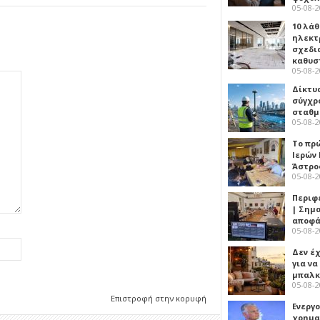
05-08-
10 λάθ
ηλεκτ
σχεδι
καθυσ
05-08-
Δίκτυ
σύγχρ
σταθμ
05-08-
Το πρ
Ιερών
Άστρο
05-08-
Περιφ
| Σημ
αποφά
05-08-
Δεν έχ
για ν
μπαλκ
05-08-
Επιστροφή στην κορυφή
Ενεργ
χρημα