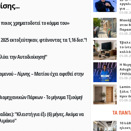
σης...
εργαλε
για …
05-08-
Μακάβ
ποιος χρηματοδοτεί το κόμμα του»
στον 
Παρασ
05-08-
2025 εκτοξεύτηκαν, φτάνοντας τα 1,16 δισ."!
Έβαλε
το ίν
κολλά
ύει την Αυτοδιοίκηση!"
05-08-
Η Νιγ
Adugb
ενού – Λίμνης – Ματίου έχει αφεθεί στην
ΤΡΙΠΟ
05-08-
Lamin
ξύλο; 
ιομηχανικών Πάρκων - Το μήνυμα Τζιούμη!
πριν 
05-08-
ΤΑ ΠΑΝΤ
άκι): "Κλειστή για έξι (6) μήνες. Ακόμα να
λιμάκιο"
10 λάθ
ηλεκτ