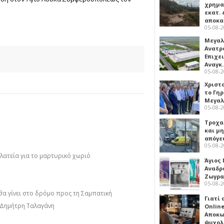
χρημα
εκατ. 
αποκ
05-08-
Μεγαλ
Ανατρ
Επιχε
Αναγκ
05-08-
Χριστ
το Γη
Μεγαλ
05-08-
Τροχα
και μ
απόγε
05-08-
πλατεία για το μαρτυρικό χωριό
Άγιος 
Αναδρ
Ζωγρα
05-08-
θα γίνει στο δρόμο προς τη Σαμπατική
Γιατί
υ Δημήτρη Ταλαγάνη
Online
Αποκω
ψυχολ