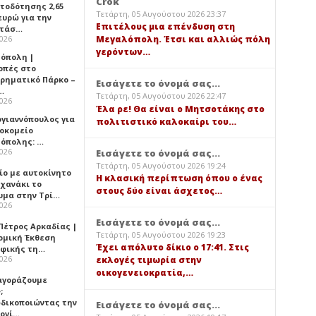
Crok
τοδότησης 2,65
Τετάρτη, 05 Αυγούστου 2026 23:37
ευρώ για την
Επιτέλους μια επένδυση στη
ατάσ…
2026
Μεγαλόπολη. Έτσι και αλλιώς πόλη
γερόντων…
όπολη |
οπές στο
ιρηματικό Πάρκο –
Εισάγετε το όνομά σας...
…
Τετάρτη, 05 Αυγούστου 2026 22:47
2026
Έλα ρε! Θα είναι ο Μητσοτάκης στο
ογιαννόπουλος για
πολιτιστικό καλοκαίρι του…
ροκομείο
όπολης: …
2026
Εισάγετε το όνομά σας...
Τετάρτη, 05 Αυγούστου 2026 19:24
ίο με αυτοκίνητο
Η κλασική περίπτωση όπου ο ένας
ηχανάκι το
στους δύο είναι άσχετος…
υμα στην Τρί…
2026
Εισάγετε το όνομά σας...
Πέτρος Αρκαδίας |
Τετάρτη, 05 Αυγούστου 2026 19:23
ομική Έκθεση
Έχει απόλυτο δίκιο ο 17:41. Στις
φικής τη…
2026
εκλογές τιμωρία στην
οικογενειοκρατία,…
 αγοράζουμε
;
δικοποιώντας την
Εισάγετε το όνομά σας...
ογί…