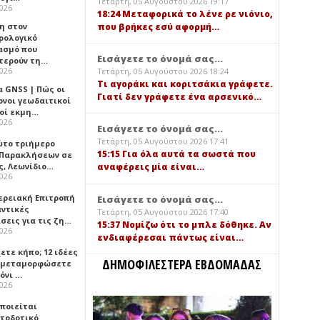
Τετάρτη, 05 Αυγούστου 2026 19:17
2026
18:24 Μεταφορικά το λένε ρε νιόνιο,
που βρήκες εσύ αφορμή…
η στον
ρολογικό
ασμό που
Εισάγετε το όνομά σας...
τερούν τη…
2026
Τετάρτη, 05 Αυγούστου 2026 18:24
Τι αγοράκι και κοριτσάκια γράφετε.
α GNSS | Πώς οι
Γιατί δεν γράφετε ένα αρσενικό…
ονοι γεωδαιτικοί
οί εκμη…
2026
Εισάγετε το όνομά σας...
Τετάρτη, 05 Αυγούστου 2026 17:41
ώτο τριήμερο
15:15 Για όλα αυτά τα σωστά που
 Παρακλήσεων σε
ς, Λεωνίδιο…
αναφέρεις μία είναι…
2026
ερειακή Επιτροπή
Εισάγετε το όνομά σας...
αντικές
Τετάρτη, 05 Αυγούστου 2026 17:40
σεις για τις ζη…
15:37 Νομίζω ότι το μπλε δόθηκε. Αν
2026
ενδιαφέρεσαι πάντως είναι…
ετε κήπο; 12 ιδέες
ΔΗΜΟΦΙΛΕΣΤΕΡΑ ΕΒΔΟΜΑΔΑΣ
α μεταμορφώσετε
όνι …
2026
οποιείται
τοδοτικό