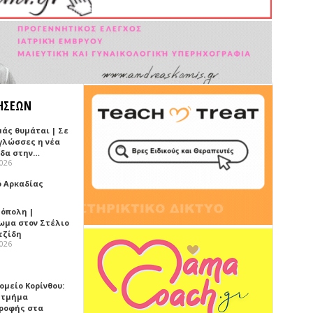
ΗΣΕΩΝ
μάς θυμάται | Σε
 γλώσσες η νέα
ίδα στην…
2026
ό Αρκαδίας
όπολη |
ωμα στον Στέλιο
τζίδη
2026
ομείο Κορίνθου:
 τμήμα
ροφής στα