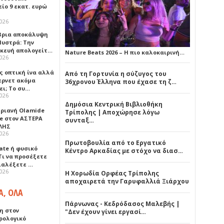
ίο 9 εκατ. ευρώ
2026
ρια αποκάλυψη
Μυστρά: Την
κευή απολογείτ…
Nature Beats 2026 – Η πιο καλοκαιρινή…
2026
ς οπτική ίνα αλλά
Από τη Γορτυνία η σύζυγος του
τερνετ ακόμα
36χρονου Έλληνα που έχασε τη ζ…
ει; Το συ…
2026
Δημόσια Κεντρική Βιβλιοθήκη
ηριανή Olamide
Τρίπολης | Αποχώρησε λόγω
e στον ΑΣΤΕΡΑ
συνταξ…
ΛΗΣ
2026
Πρωτοβουλία από το Εργατικό
ate ή φυσικό
Κέντρο Αρκαδίας με στόχο να διασ…
Τι να προσέξετε
διαλέξετε …
2026
Η Χορωδία Ορφέας Τρίπολης
αποχαιρετά την Γαρυφαλλιά Ξιάρχου
Α, ΟΛΑ
Πάρνωνας - Κεδρόδασος Μαλεβής |
η στον
"Δεν έχουν γίνει εργασί…
ρολογικό