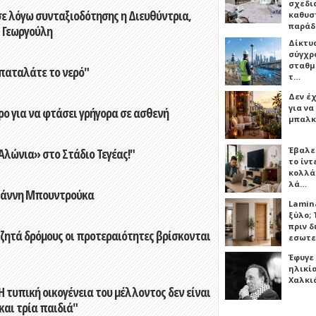
σχεδι
ε λόγω συνταξιοδότησης η Διευθύντρια,
καθυσ
παρά
 Γεωργούλη
Δίκτυ
σύγχρ
σταθμ
παταλάτε το νερό"
τ…
Δεν έχ
για ν
ο για να φτάσει γρήγορα σε ασθενή
μπαλκ
Έβαλε
λώνια» στο Στάδιο Τεγέας!"
το ίν
κολλά
λά…
Γιάννη Μπουντρούκα
Lamin
ξύλο; 
πριν 
 ζητά δρόμους οι προτεραιότητες βρίσκονται
εσωτε
Έφυγε
ηλικία
Χαλκι
 τυπική οικογένεια του μέλλοντος δεν είναι
 και τρία παιδιά"