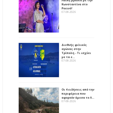
Λαϊκή βραδιά με την
Κωνσταντίνα στο
Ροεινό!
07-08-2026
Διεθνής φιλικός
αγώνας στην
Τρίπολη - Τι ισχύει
με τα ε…
07-08-2026
Οι 4 ειδήσεις από την
περιφέρεια που
αφορούν άμεσα το Λ…
07-08-2026