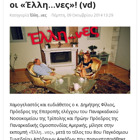
οι «Έλλη…νες»! (vd)
Κατηγορία
Έλλη...νες
Πέμπτη, 09 Οκτωβρίου 2014 13:29
Χαμογελαστός και ευδιάθετος ο κ. Δημήτρης Φίλιος,
Πρόεδρος της Επιτροπής ελέγχου του Παναρκαδικού
Νοσοκομείου της Τρίπολης και Πρώην Πρόεδρος της
Παναρκαδικής Ομοσπονδίας Αμερικής, μίλησε στην
εκπομπή
«Έλλη…νες»
, μετά το τέλος του 8ου Παγκόσμιου
Συνεδρίου Απόδημων Αρκάδων που πραγματοποιήθηκε