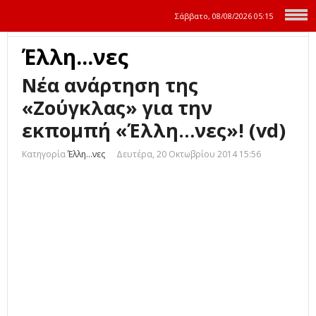
Σάββατο, 08/08/2026
05:15
Έλλη...νες
Νέα ανάρτηση της
«Ζούγκλας» για την
εκπομπή «Έλλη…νες»! (vd)
Κατηγορία
Έλλη...νες
Δευτέρα, 20 Οκτωβρίου 2014 15:56