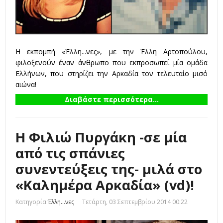
Η εκπομπή «Έλλη...νες», με την Έλλη Αρτοπούλου,
φιλοξενούν έναν άνθρωπο που εκπροσωπεί μία ομάδα
Ελλήνων, που στηρίζει την Αρκαδία τον τελευταίο μισό
αιώνα!
Διαβάστε περισσότερα...
Η Φιλιώ Πυργάκη -σε μία
από τις σπάνιες
συνεντεύξεις της- μιλά στο
«Καλημέρα Αρκαδία» (vd)!
Κατηγορία
Έλλη...νες
Τετάρτη, 03 Σεπτεμβρίου 2014 00:22