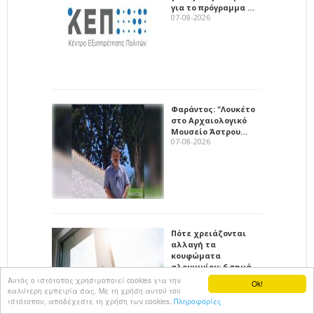
για το πρόγραμμα …
07-08-2026
Φαράντος: "Λουκέτο
στο Αρχαιολογικό
Μουσείο Άστρου…
07-08-2026
Πότε χρειάζονται
αλλαγή τα
κουφώματα
αλουμινίου; 6 σημά…
06-08-2026
Αυτός ο ιστότοπος χρησιμοποιεί cookies για την
Ok!
καλύτερη εμπειρία σας. Με τη χρήση αυτού του
ιστότοπου, αποδέχεστε τη χρήση των cookies.
Πληροφορίες