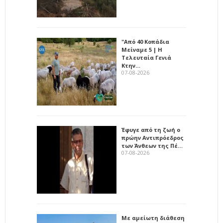
"Από 40 Κοπάδια
Μείναμε 5 | Η
Τελευταία Γενιά
Κτην…
07-08-2026
Έφυγε από τη ζωή ο
πρώην Αντιπρόεδρος
των Άνθεων της Πέ…
07-08-2026
Με αμείωτη διάθεση